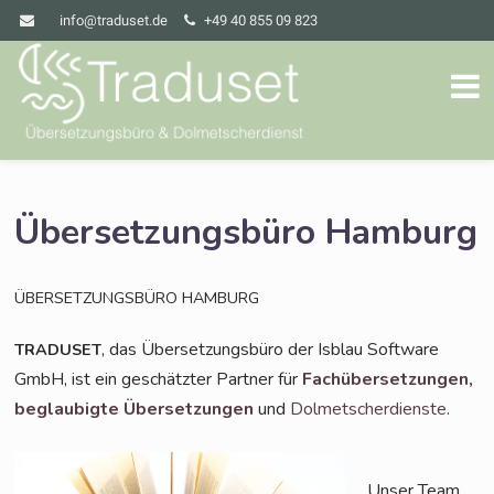
info@traduset.de
+49 40 855 09 823
Übersetzungsbüro Hamburg
ÜBERSETZUNGSBÜRO
HAMBURG
, das Über­set­zungs­bü­ro der Isblau Soft­ware
TRADUSET
GmbH, ist ein geschätz­ter Part­ner für
Fach­über­set­zun­gen,
beglau­big­te Über­set­zun­gen
und
Dol­met­scher­diens­te
.
Unser Team