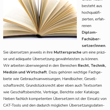
besteht aus
hoch­qua­li­fi­
zier­ten, erfah­
re­nen
Diplom-
Fach­über­
set­zer/in­nen
.
Sie über­set­zen jeweils in ihre
Mut­ter­spra­che
um eine prä­zi­
se und adäqua­te Über­set­zung gewähr­leis­ten zu können.
Wir arbei­ten über­wie­gend in den Berei­chen
Recht, Tech­nik,
Medi­zin und Wirt­schaft
. Dazu gehö­ren wich­ti­ge Fach­ge­
bie­te wie Gebrauchs­an­wei­sun­gen, Hand­bü­cher, Gesell­
schafts­recht, Grund­stücks­recht aber eben auch Text­sor­ten
wie Geschäfts­be­rich­te, Ver­trä­ge, Berich­te oder Kata­lo­ge.
Neben fach­lich kom­pe­ten­ten Über­set­zern ist der Ein­satz von
CAT-Tools und den dadurch mög­li­chen Über­set­zungs­da­ten­