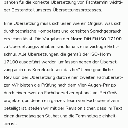
ban­ken für die kor­rek­te Über­set­zung von Fach­ter­mi­ni wich­ti­
ger Bestand­teil unse­res Übersetzungsprozesses.
Eine Über­set­zung muss sich lesen wie ein Ori­gi­nal, was sich
durch tech­ni­sche Kom­pe­tenz und kor­rek­ten Sprach­ge­brauch
errei­chen lässt. Die Vor­ga­ben der
Norm
17100
DIN
EN
ISO
zu Über­set­zungs­vor­ha­ben sind für uns eine wich­ti­ge Richt­
schnur. Alle Über­set­zun­gen, die gemäß der ISO-Norm
17100 aus­ge­führt wer­den, umfas­sen neben der Über­set­
zung auch das Kor­rek­tur­le­sen, das heißt eine gründ­li­che
Revi­si­on der Über­set­zung durch einen zwei­ten Fach­über­set­
zer. Wir bie­ten die Prü­fung nach dem Vier-Augen-Prin­zip
durch einen zwei­ten Fach­über­set­zer optio­nal an. Bei Groß­
pro­jek­ten, an denen ein gan­zes Team von Fach­über­set­zern
betei­ligt ist, stel­len wir mit der Revi­si­on sicher, dass Ihr Text
einen durch­gän­gi­gen Stil hat und die Ter­mi­no­lo­gie ein­heit­
lich ist.