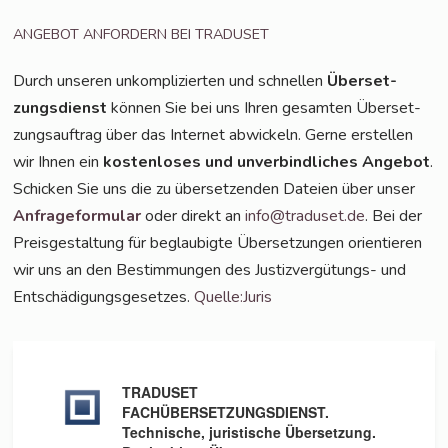
ANGEBOT
ANFORDERN
BEI
TRADUSET
Durch unse­ren unkom­pli­zier­ten und schnel­len
Über­set­
zungs­dienst
kön­nen Sie bei uns Ihren gesam­ten Über­set­
zungs­auf­trag über das Inter­net abwi­ckeln. Ger­ne erstel­len
wir Ihnen ein
kos­ten­lo­ses und unver­bind­li­ches Ange­bot
.
Schi­cken Sie uns die zu über­set­zen­den Datei­en über unser
Anfra­ge­for­mu­lar
oder direkt an
info@traduset.de
. Bei der
Preis­ge­stal­tung für beglau­big­te Über­set­zun­gen ori­en­tie­ren
wir uns an den Bestim­mun­gen des Jus­tiz­ver­gü­tungs- und
Ent­schä­di­gungs­ge­set­zes.
Quelle:Juris
TRADUSET
FACHÜBERSETZUNGSDIENST.
Technische, juristische Übersetzung.