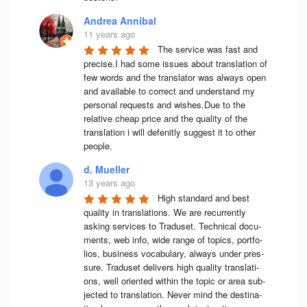
Andrea Annibal
11 years ago
The service was fast and 
precise.I had some issues about translation of 
few words and the translator was always open 
and available to correct and understand my 
personal requests and wishes.Due to the 
relative cheap price and the quality of the 
translation i will defenitly suggest it to other 
people.
d. Mueller
13 years ago
High stan­dard and best 
qua­lity in trans­la­ti­ons. We are recur­rently 
asking ser­vices to Tra­du­set. Tech­ni­cal docu­
ments, web info, wide range of topics, port­fo­
lios, busi­ness voca­bu­lary, always under pres­
sure. Tra­du­set deli­vers high qua­lity trans­la­ti­
ons, well ori­en­ted wit­hin the topic or area sub­
jec­ted to trans­la­tion. Never mind the desti­na­