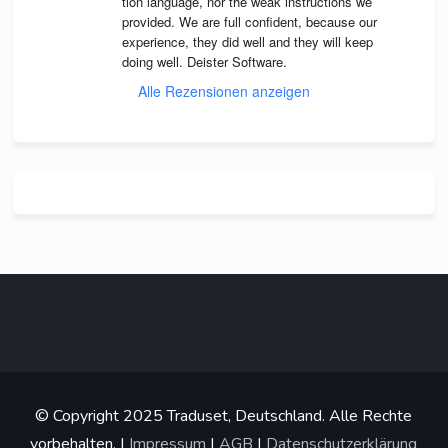
tion lan­guage, nor the weak instruc­tions we 
pro­vi­ded. We are full con­fi­dent, because our 
expe­ri­ence, they did well and they will keep 
doing well. Deis­ter Software.
Alle Rezensionen anzeigen
© Copyright 2025 Traduset, Deutschland. Alle Rechte
vorbehalten. |
Impressum
|
AGB
|
Datenschutzerklärung