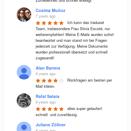
Zufriedenheit und schnell erledigt
Cosima Muñoz
7 years ago
Ich kann das traduset 
Team, insbesondere Frau Silvia Escoté, nur 
weiterempfehlen! Meine E-Mails wurden sofort 
beantwortet und man stand mir bei Fragen 
jederzeit zur Verfügung. Meine Dokumente 
wurden professionell übersetzt und schnell 
zugesandt!
Alan Barrera
8 years ago
Rückfragen am besten per 
Mail klären.
Rafal Salata
8 years ago
alles super gelaufen! 
schnell  und zuverlässig.
Juliane Zöllner
8 years ago