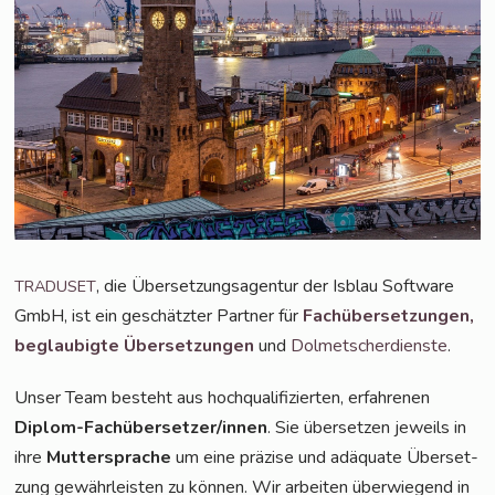
, die Über­set­zungs­agen­tur der Isblau Soft­ware
TRADUSET
GmbH, ist ein geschätz­ter Part­ner für
Fach­über­set­zun­gen,
beglau­big­te Über­set­zun­gen
und
Dol­met­scher­diens­te
.
Unser Team besteht aus hoch­qua­li­fi­zier­ten, erfah­re­nen
Diplom-Fach­über­set­zer/in­nen
. Sie über­set­zen jeweils in
ihre
Mut­ter­spra­che
um eine prä­zi­se und adäqua­te Über­set­
zung gewähr­leis­ten zu kön­nen. Wir arbei­ten über­wie­gend in