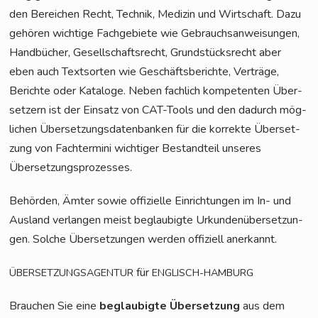
den Berei­chen Recht, Tech­nik, Medi­zin und Wirt­schaft. Dazu
gehö­ren wich­ti­ge Fach­ge­bie­te wie Gebrauchs­an­wei­sun­gen,
Hand­bü­cher, Gesell­schafts­recht, Grund­stücks­recht aber
eben auch Text­sor­ten wie Geschäfts­be­rich­te, Ver­trä­ge,
Berich­te oder Kata­lo­ge. Neben fach­lich kom­pe­ten­ten Über­
set­zern ist der Ein­satz von CAT-Tools und den dadurch mög­
li­chen Über­set­zungs­da­ten­ban­ken für die kor­rek­te Über­set­
zung von Fach­ter­mi­ni wich­ti­ger Bestand­teil unse­res
Übersetzungsprozesses.
Behör­den, Ämter sowie offi­zi­el­le Ein­rich­tun­gen im In- und
Aus­land ver­lan­gen meist beglau­big­te Urkun­den­über­set­zun­
gen. Sol­che Über­set­zun­gen wer­den offi­zi­ell anerkannt.
für
ÜBERSETZUNGSAGENTUR
ENGLISCH-HAMBURG
Brau­chen Sie eine
beglau­big­te Über­set­zung
aus dem