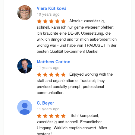
Viera Kútiková
10 years ago
Absolut zuverlässig, 
schnell, kann ich nur gerne weiterempfehlen; 
ich brauchte eine DE-SK Übersetzung, die 
wirklich dringend und für mich außerordentlich 
wichtig war - und habe von TRADUSET in der 
besten Qualität bekommen! Danke!
Matthew Carlton
11 years ago
Enjoyed working with the 
staff and organization of Traduset; they 
provided cordially prompt, professional 
communication.
C. Beyer
11 years ago
 Sehr kompetent, 
zuverlässig und schnell. Freundlicher 
Umgang. Wirklich empfehlenswert. Alles 
bestens! 