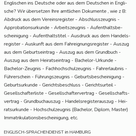
Eng­li­schen ins Deut­sche oder aus dem Deut­schen in Eng­li­
sche? Wir über­set­zen Ihre amt­li­chen Doku­men­te , wie z B:
Abdruck aus dem Ver­eins­re­gis­ter - Abschluss­zeug­nis -
Appro­ba­ti­ons­ur­kun­de - Arbeits­zeug­nis - Auf­ent­halts­be­
schei­ni­gung - Auf­ent­halts­ti­tel - Aus­druck aus dem Han­dels­
re­gis­ter - Aus­kunft aus dem Fahr­eig­nungs­re­gis­ter - Aus­zug
aus dem Geburts­ein­trag - Aus­zug aus dem Grund­buch -
Aus­zug aus dem Hei­rats­ein­trag - Bache­lor-Urkun­de -
Bache­lor-Zeug­nis - Fach­hoch­schul­zeug­nis - Fahr­erlaub­nis -
Füh­rer­schein - Füh­rungs­zeug­nis - Geburts­be­schei­ni­gung -
Geburts­ur­kun­de - Gerichts­be­schluss - Gerichts­ur­teil -
Gesell­schaft­er­lis­te - Gesell­schaf­ter­ver­trag - Gesell­schafts­
ver­trag - Grund­buch­aus­zug - Han­dels­re­gis­ter­aus­zug - Hei­
rats­ur­kun­de - Hoch­schul­zeug­nis (Bache­lor, Diplom, Mas­ter)
Imma­tri­ku­la­ti­ons­be­schei­ni­gung, etc.
in
ENGLISCH-SPRACHENDIENST
HAMBURG