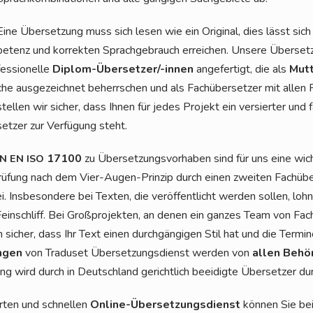
Eine Über­set­zung muss sich lesen wie ein Ori­gi­nal, dies lässt sic
pe­tenz und kor­rek­ten Sprach­ge­brauch errei­chen. Unse­re Über­set
fes­sio­nel­le
Diplom-Über­set­zer/-innen
ange­fer­tigt, die als
Mut­
che aus­ge­zeich­net beherr­schen und als Fach­über­set­zer mit allen Fe
stel­len wir sicher, dass Ihnen für jedes Pro­jekt ein ver­sier­ter und fach
set­zer zur Ver­fü­gung steht.
17100
zu Über­set­zungs­vor­ha­ben sind für uns eine wich­
IN
EN
ISO
rü­fung nach dem Vier-Augen-Prin­zip durch einen zwei­ten Fach­über
s­be­son­de­re bei Tex­ten, die ver­öf­fent­licht wer­den sol­len, lohnt 
in­schliff. Bei Groß­pro­jek­ten, an denen ein gan­zes Team von Fach­ü
n sicher, dass Ihr Text einen durch­gän­gi­gen Stil hat und die Ter­mi­no­l
n­gen
von Tra­du­set Über­set­zungs­dienst wer­den von
allen Behör
ung wird durch in Deutsch­land gericht­lich beei­dig­te Über­set­zer d
r­ten und schnel­len
Online-Über­set­zungs­dienst
kön­nen Sie be