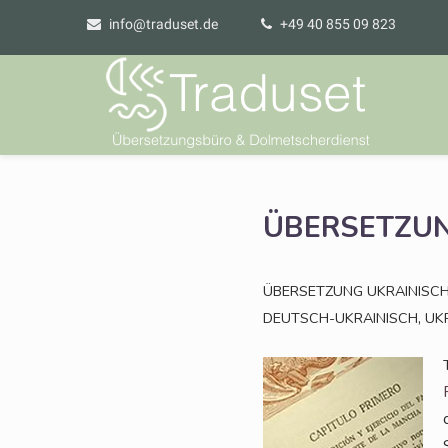
info@traduset.de
+49 40 855 09 823
ÜBERSETZU
ÜBERSETZUNG
UKRAINISC
,
DEUTSCH-UKRAINISCH
UK