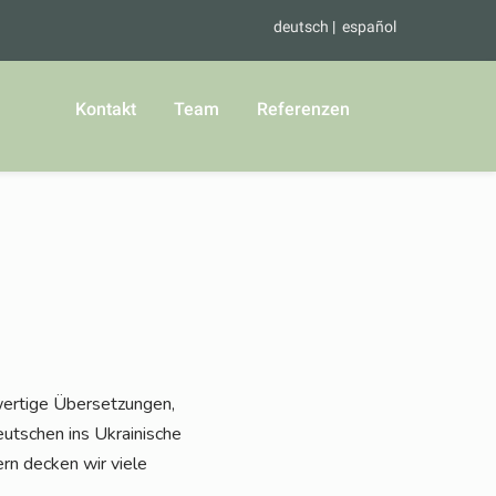
deutsch
español
Kontakt
Team
Referenzen
er­ti­ge Über­set­zun­gen,
­schen ins Ukrai­ni­sche
rn decken wir vie­le