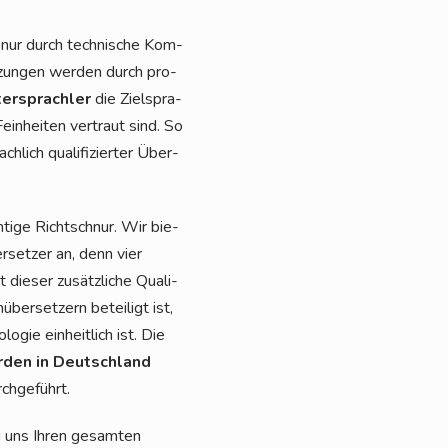
h nur durch tech­ni­sche Kom­
­zun­gen wer­den durch pro­
ter­sprach­ler
die Ziel­spra­
in­hei­ten ver­traut sind. So
­lich qua­li­fi­zier­ter Über­
ti­ge Richt­schnur. Wir bie­
­set­zer an, denn vier
die­ser zusätz­li­che Qua­li­
ber­set­zern betei­ligt ist,
o­gie ein­heit­lich ist. Die
­den in Deutsch­land
urchgeführt.
i uns Ihren gesam­ten