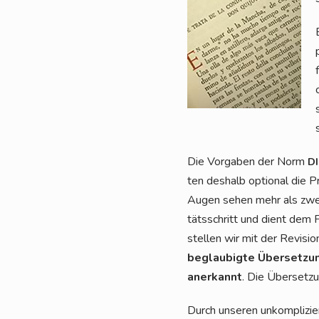
Die Vor­ga­ben der Norm
D
ten des­halb optio­nal die P
Augen sehen mehr als zwei. In
täts­schritt und dient dem Fe
stel­len wir mit der Revi­si­o
beglau­big­te Über­set­zu
aner­kannt
. Die Über­set­z
Durch unse­ren unkom­pli­zie