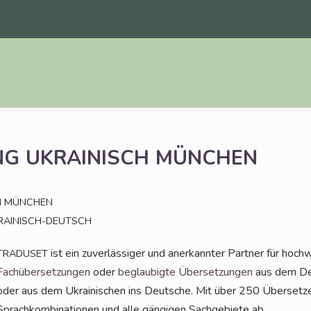
NG
UKRAINISCH
MÜNCHEN
H
MÜNCHEN
RAINISCH-DEUTSCH
ist ein zuver­läs­si­ger und aner­kann­ter Part­ner für hoch­w
TRADUSET
Fach­über­set­zun­gen
oder
beglau­big­te Über­set­zun­gen
aus dem Deut
oder aus dem Ukrai­ni­schen ins Deut­sche. Mit über 250 Über­set­ze
Sprach­kom­bi­na­tio­nen und alle gän­gi­gen Sach­ge­bie­te ab.