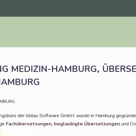
,
NG
MEDIZIN-HAMBURG
ÜBERSE
HAMBURG
AMBURG
ungs­bü­ro der Isblau Soft­ware GmbH, wur­de in Ham­burg gegrün­de
i­ge
Fach­über­set­zun­gen,
beglau­big­te Über­set­zun­gen
und
Dol