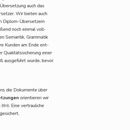
Über­set­zung auch das
r­set­zer. Wir bie­ten auch
­len Diplom-Über­set­zern
ie­ßend noch ein­mal voll­
chen Seman­tik, Gram­ma­tik
nse­re Kun­den am Ende ent­
ua­li­täts­si­che­rung einer
äß aus­ge­führt wur­de, bevor
 uns die Doku­men­te über
t­zun­gen
ori­en­tie­ren wir
s
. Eine ver­trau­li­che
BMJ
ugesichert.