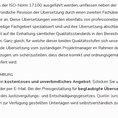
ß der ISO-Norm 17100 aus­ge­führt wer­den, umfas­sen neben der 
 gründ­li­che Revi­si­on der Über­set­zung durch einen zwei­ten Fach­übe
­te an. Die­se Über­set­zun­gen wer­den eben­falls von pro­fes­sio­nel
i­li­ge Fach­ge­biet spe­zia­li­siert sind und ihre Über­set­zung abschl
t auf die Ein­hal­tung sämt­li­cher Qua­li­täts­stan­dards in den Berei­
n. Ganz gleich, für wel­che die­ser bei­den Qua­li­täts­stu­fen sich u
e Über­set­zung vom zustän­di­gen Pro­jekt­ma­na­ger im Rah­men der Q
zo­gen, um sicher­zu­stel­len, dass die­se kor­rekt und ord­nungs­ge­m
­fert wird.
AMBURG
ein
kos­ten­lo­ses und unver­bind­li­ches Ange­bot
. Schi­cken Sie
er per E-Mail. Bei der Preis­ge­stal­tung für
beglau­big­te Über­se
s Jus­tiz­ver­gü­tungs- und Ent­schä­di­gungs­ge­set­zes.
Quel­le: Juri
zur Ver­fü­gung gestell­ten Unter­la­gen wird selbst­ver­ständ­lich z