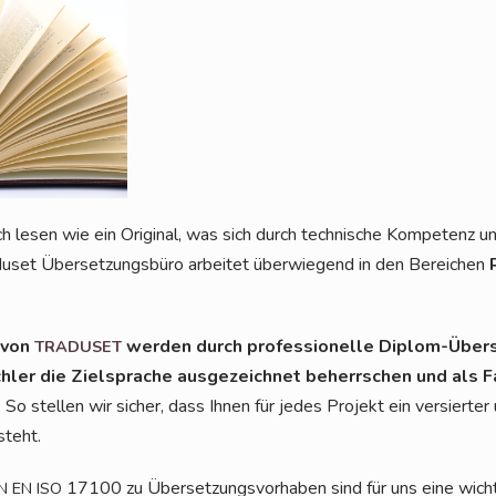
 lesen wie ein Ori­gi­nal, was sich durch tech­ni­sche Kom­pe­tenz un
­du­set Über­set­zungs­bü­ro arbei­tet über­wie­gend in den Berei­chen
n von
wer­den durch pro­fes­sio­nel­le Diplom-Über­s
TRADUSET
ch­ler die Ziel­spra­che aus­ge­zeich­net beherr­schen und als F
. So stel­len wir sicher, dass Ihnen für jedes Pro­jekt ein ver­sier­ter und
 steht.
17100 zu Über­set­zungs­vor­ha­ben sind für uns eine wich­ti
N
EN
ISO