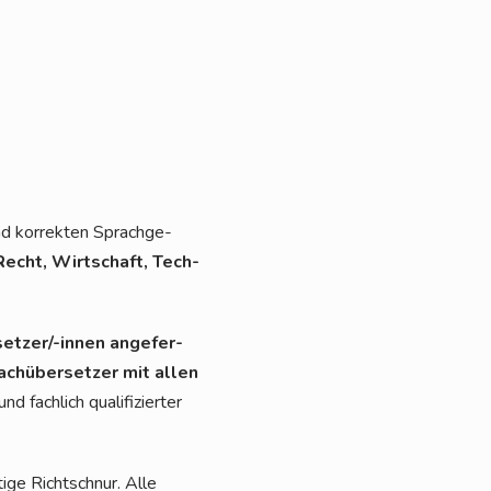
d kor­rek­ten Sprach­ge­
Recht, Wirt­schaft, Tech­
et­zer/-innen ange­fer­
ach­über­set­zer mit allen
 fach­lich qua­li­fi­zier­ter
­ge Richt­schnur. Alle