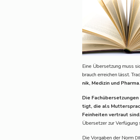
Eine Über­set­zung muss sich
brauch errei­chen lässt. Tra
nik, Medi­zin und Phar­ma
.
Die Fach­über­set­zun­ge
tigt, die als Mut­ter­spra
Fein­hei­ten ver­traut sind
Über­set­zer zur Ver­fü­gung
Die Vor­ga­ben der Norm
DI