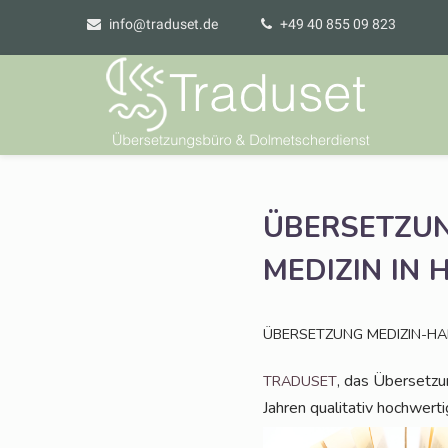
info@traduset.de
+49 40 855 09 823
ÜBERSETZU
MEDIZIN
IN
ÜBERSETZUNG
MEDIZIN-H
, das Über­set­z
TRADUSET
Jah­ren qua­li­ta­tiv hoch­wer­t