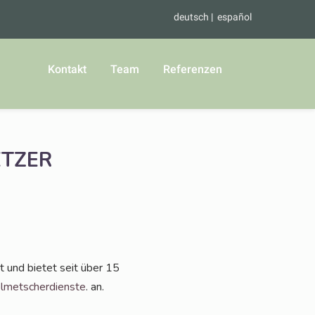
deutsch
español
Kontakt
Team
Referenzen
TZER
t und bie­tet seit über 15
­met­scher­diens­te
. an.