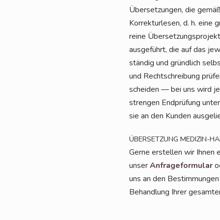
Über­set­zun­gen, die gemä
Kor­rek­tur­le­sen, d. h. eine
rei­ne Über­set­zungs­pro­jek
aus­ge­führt, die auf das jewe
stän­dig und gründ­lich selbs
und Recht­schrei­bung prü­fe
schei­den — bei uns wird jed
stren­gen End­prü­fung unter­
sie an den Kun­den aus­ge­lie
ÜBERSETZUNG
MEDIZIN-H
Ger­ne erstel­len wir Ihnen 
unser
Anfra­ge­for­mu­lar
od
uns an den Bestim­mun­gen de
Behand­lung Ihrer gesam­ten 