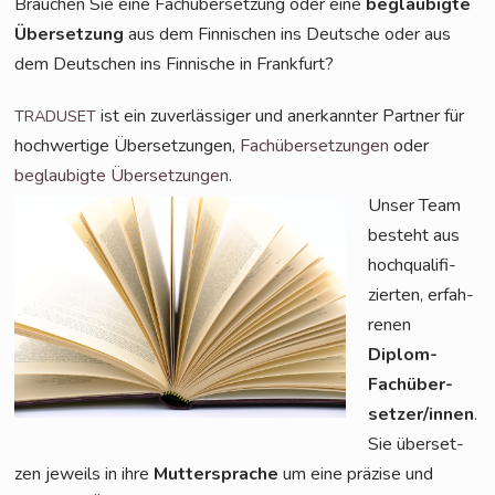
Brau­chen Sie eine Fach­über­set­zung oder eine
beglau­big­te
Über­set­zung
aus dem Fin­ni­schen ins Deut­sche oder aus
dem Deut­schen ins Fin­ni­sche in Frankfurt?
ist ein zuver­läs­si­ger und aner­kann­ter Part­ner für
TRADUSET
hoch­wer­ti­ge Über­set­zun­gen,
Fach­über­set­zun­gen
oder
beglau­big­te Über­set­zun­gen
.
Unser Team
besteht aus
hoch­qua­li­fi­
zier­ten, erfah­
re­nen
Diplom-
Fach­über­
set­zer/in­nen
.
Sie über­set­
zen jeweils in ihre
Mut­ter­spra­che
um eine prä­zi­se und