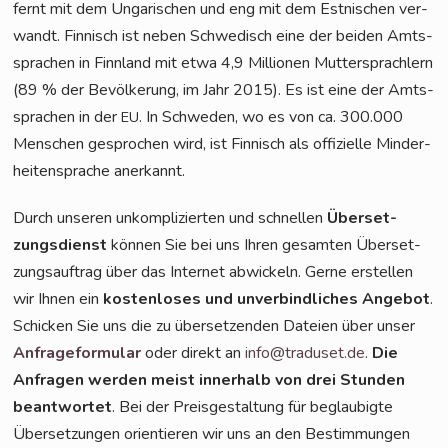
fernt mit dem Unga­ri­schen und eng mit dem Est­ni­schen ver­
wandt. Fin­nisch ist neben Schwe­disch eine der bei­den Amts­
spra­chen in Finn­land mit etwa 4,9 Mil­lio­nen Mut­ter­sprach­lern
(89 % der Bevöl­ke­rung, im Jahr 2015). Es ist eine der Amts­
spra­chen in der
. In Schwe­den, wo es von ca. 300.000
EU
Men­schen gespro­chen wird, ist Fin­nisch als offi­zi­el­le Min­der­
hei­ten­spra­che anerkannt.
Durch unse­ren unkom­pli­zier­ten und schnel­len
Über­set­
zungs­dienst
kön­nen Sie bei uns Ihren gesam­ten Über­set­
zungs­auf­trag über das Inter­net abwi­ckeln. Ger­ne erstel­len
wir Ihnen ein
kos­ten­lo­ses und unver­bind­li­ches Ange­bot
.
Schi­cken Sie uns die zu über­set­zen­den Datei­en über unser
Anfra­ge­for­mu­lar
oder direkt an
info@traduset.de
.
Die
Anfra­gen wer­den meist inner­halb von drei Stun­den
beant­wor­tet
. Bei der Preis­ge­stal­tung für beglau­big­te
Über­set­zun­gen ori­en­tie­ren wir uns an den Bestim­mun­gen