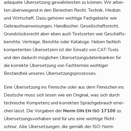
adäqua­te Über­set­zung gewähr­leis­ten zu kön­nen. Wir arbei­
ten über­wie­gend in den Berei­chen Recht, Tech­nik, Medi­zin
und Wirt­schaft. Dazu gehö­ren wich­ti­ge Fach­ge­bie­te wie
Gebrauchs­an­wei­sun­gen, Hand­bü­cher, Gesell­schafts­recht,
Grund­stücks­recht aber eben auch Text­sor­ten wie Geschäfts­
be­rich­te, Ver­trä­ge, Berich­te oder Kata­lo­ge. Neben fach­lich
kom­pe­ten­ten Über­set­zern ist der Ein­satz von CAT-Tools
und den dadurch mög­li­chen Über­set­zungs­da­ten­ban­ken für
die kor­rek­te Über­set­zung von Fach­ter­mi­ni wich­ti­ger
Bestand­teil unse­res Übersetzungsprozesses.
Eine Über­set­zung ins Fin­ni­sche oder aus dem Fin­ni­schen ins
Deut­sche muss sich lesen wie ein Ori­gi­nal, was sich durch
tech­ni­sche Kom­pe­tenz und kor­rek­ten Sprach­ge­brauch errei­
chen lässt. Die Vor­ga­ben der
Norm
17100
zu
DIN
EN
ISO
Über­set­zungs­vor­ha­ben sind für uns eine wich­ti­ge Richt­
schnur. Alle Über­set­zun­gen, die gemäß der ISO-Norm