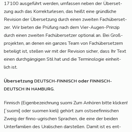
17100 aus­ge­führt wer­den, umfas­sen neben der Über­set­
zung auch das Kor­rek­tur­le­sen, das heißt eine gründ­li­che
Revi­si­on der Über­set­zung durch einen zwei­ten Fach­über­set­
zer. Wir bie­ten die Prü­fung nach dem Vier-Augen-Prin­zip
durch einen zwei­ten Fach­über­set­zer optio­nal an. Bei Groß­
pro­jek­ten, an denen ein gan­zes Team von Fach­über­set­zern
betei­ligt ist, stel­len wir mit der Revi­si­on sicher, dass Ihr Text
einen durch­gän­gi­gen Stil hat und die Ter­mi­no­lo­gie ein­heit­
lich ist.
Über­set­zung
oder
DEUTSCH-FINNISCH
FINNISCH-
.
DEUTSCH
IN
HAMBURG
Fin­nisch (Eigen­be­zeich­nung suo­mi Zum Anhö­ren bit­te kli­cken!
[ˈsuo­mi] oder suo­men kieli) gehört zum ost­see­fin­ni­schen
Zweig der fin­no-ugri­schen Spra­chen, die eine der bei­den
Unter­fa­mi­li­en des Ura­li­schen dar­stel­len. Damit ist es ent­