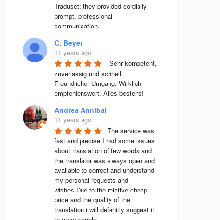
Traduset; they provided cordially 
prompt, professional 
communication.
C. Beyer
11 years ago
 Sehr kompetent, 
zuverlässig und schnell. 
Freundlicher Umgang. Wirklich 
empfehlenswert. Alles bestens! 
Andrea Annibal
11 years ago
The service was 
fast and precise.I had some issues 
about translation of few words and 
the translator was always open and 
available to correct and understand 
my personal requests and 
wishes.Due to the relative cheap 
price and the quality of the 
translation i will defenitly suggest it 
to other people.