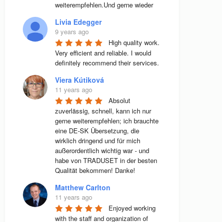
weiterempfehlen.Und gerne wieder
Livia Edegger
9 years ago
High quality work. 
Very efficient and reliable. I would 
definitely recommend their services.
Viera Kútiková
11 years ago
Absolut 
zuverlässig, schnell, kann ich nur 
gerne weiterempfehlen; ich brauchte 
eine DE-SK Übersetzung, die 
wirklich dringend und für mich 
außerordentlich wichtig war - und 
habe von TRADUSET in der besten 
Qualität bekommen! Danke!
Matthew Carlton
11 years ago
Enjoyed working 
with the staff and organization of 