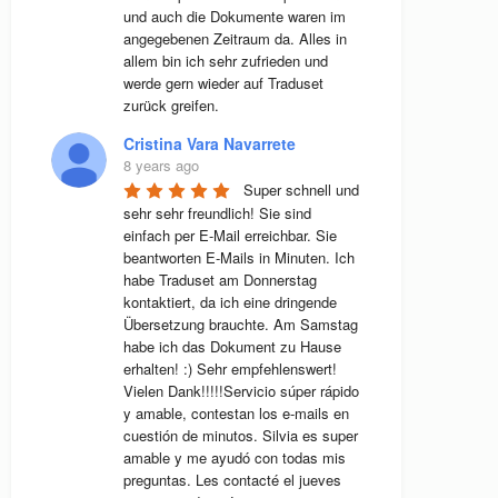
und auch die Dokumente waren im 
angegebenen Zeitraum da. Alles in 
allem bin ich sehr zufrieden und 
werde gern wieder auf Traduset 
zurück greifen.
Cristina Vara Navarrete
8 years ago
Super schnell und 
sehr sehr freundlich! Sie sind 
einfach per E-Mail erreichbar. Sie 
beantworten E-Mails in Minuten. Ich 
habe Traduset am Donnerstag 
kontaktiert, da ich eine dringende 
Übersetzung brauchte. Am Samstag 
habe ich das Dokument zu Hause 
erhalten! :) Sehr empfehlenswert! 
Vielen Dank!!!!!Servicio súper rápido 
y amable, contestan los e-mails en 
cuestión de minutos. Silvia es super 
amable y me ayudó con todas mis 
preguntas. Les contacté el jueves 