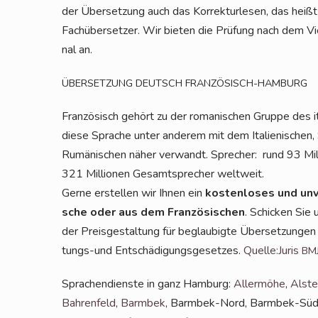
der Über­set­zung auch das Kor­rek­tur­le­sen, das heißt
Fach­über­set­zer. Wir bie­ten die Prü­fung nach dem V
nal an.
ÜBERSETZUNG
DEUTSCH
FRANZÖSISCH-HAMBURG
Fran­zö­sisch gehört zu der roma­ni­schen Grup­pe des it
die­se Spra­che unter ande­rem mit dem Ita­lie­ni­schen, Sp
Rumä­ni­schen näher ver­wandt. Spre­cher:
rund 93 Mil
321 Mil­lio­nen Gesamt­spre­cher weltweit.
Ger­ne erstel­len wir Ihnen ein
kos­ten­lo­ses und unv
sche oder aus dem Fran­zö­si­schen
. Schi­cken Sie
der Preis­ge­stal­tung für beglau­big­te Über­set­zun­gen
tungs-und Ent­schä­di­gungs­ge­set­zes.
Quelle:Juris
BM
Spra­chen­diens­te in ganz Ham­burg:
Aller­mö­he
,
Als­te
Bah­ren­feld
,
Barm­bek
, Barm­bek-Nord, Barm­bek-Sü