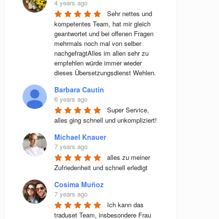
4 years ago
Sehr nettes und 
kompetentes Team, hat mir gleich 
geantwortet und bei offenen Fragen 
mehrmals noch mal von selber 
nachgefragtAlles im allen sehr zu 
empfehlen würde immer wieder 
dieses Übersetzungsdienst Wehlen.
Barbara Cautin
6 years ago
Super Service, 
alles ging schnell und unkompliziert!
Michael Knauer
7 years ago
alles zu meiner 
Zufriedenheit und schnell erledigt
Cosima Muñoz
7 years ago
Ich kann das 
traduset Team, insbesondere Frau 