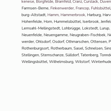
ke­ne­se
,
Borg­fel­de
,
Bramfeld
,
Cranz
,
Curs­lack
,
Duven
Farm­sen-Ber­ne,
Fin­ken­wer­der
,
Fran­cop
,
Fuhls­büt­tel
burg-Alt­stadt,
Hamm
,
Ham­mer­brook
, Har­burg, Har­
Hohen­fel­de, Horn, Hum­mels­büt­tel, Iser­brook, Jen­fel
Lem­sahl-Mel­ling­s­tedt, Loh­brüg­ge, Lok­stedt, Lurup,
Neu­en­fel­de, Neu­en­gam­me, Neu­gra­ben-Fisch­bek, N
wer­der, Ohls­dorf, Osdorf, Oth­mar­schen, Otten­sen, Po
Rothen­burg­sort, Rother­baum, Sasel, Schnel­sen, Sinsto
Stel­lin­gen, Stern­schan­ze, Süll­dorf, Taten­berg, Tonn
Wel­lings­büt­tel, Wil­helms­burg, Wilstorf, Win­ter­hu