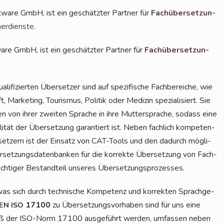
ft­ware GmbH, ist ein geschätz­ter Part­ner für
Fach­über­set­zun­
er­diens­te
.
­ware GmbH, ist ein geschätz­ter Part­ner für
Fach­über­set­zun­
­li­fi­zier­ten Über­set­zer sind auf spe­zi­fi­sche Fach­be­rei­che, wie
, Mar­ke­ting, Tou­ris­mus, Poli­tik oder Medi­zin spe­zia­li­siert. Sie
en von ihrer zwei­ten Spra­che in ihre Mut­ter­spra­che, sodass eine
i­tät der Über­set­zung garan­tiert ist. Neben fach­lich kom­pe­ten­
set­zern ist der Ein­satz von CAT-Tools und den dadurch mög­li­
set­zungs­da­ten­ban­ken für die kor­rek­te Über­set­zung von Fach­
wich­ti­ger Bestand­teil unse­res Übersetzungsprozesses.
was sich durch tech­ni­sche Kom­pe­tenz und kor­rek­ten Sprach­ge­
17100
zu Über­set­zungs­vor­ha­ben sind für uns eine
EN
ISO
gemäß der ISO-Norm 17100 aus­ge­führt wer­den, umfas­sen neben