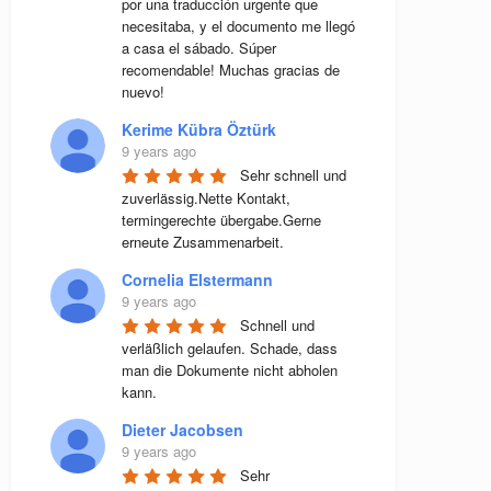
por una traducción urgente que 
necesitaba, y el documento me llegó 
a casa el sábado. Súper 
recomendable! Muchas gracias de 
nuevo!
Kerime Kübra Öztürk
9 years ago
Sehr schnell und 
zuverlässig.Nette Kontakt, 
termingerechte übergabe.Gerne 
erneute Zusammenarbeit.
Cornelia Elstermann
9 years ago
Schnell und 
verläßlich gelaufen. Schade, dass 
man die Dokumente nicht abholen 
kann.
Dieter Jacobsen
9 years ago
Sehr 