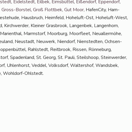
­stedt
,
Eidel­stedt
,
Eil­bek
,
Eims­büt­tel
,
Eißen­dorf
,
Eppen­dorf
,
,
Gross-Bors­tel
,
Groß Flott­bek
,
Gut Moor
, Hafen­Ci­ty, Ham­
ve­ste­hu­de, Haus­bruch, Heim­feld, Hohe­luft-Ost, Hohe­luft-West,
d, Kirch­wer­der, Klei­ner Gras­brook, Lan­gen­bek, Lan­gen­horn,
 Mari­en­thal, Marmstorf, Moor­burg, Moor­fleet, Neu­al­ler­mö­he,
eu­land, Neu­stadt, Neu­werk, Nien­dorf, Nien­sted­ten, Och­sen­
p­pen­büt­tel, Rahl­stedt, Reit­brook, Ris­sen, Rön­ne­burg,
rf, Spa­den­land, St. Georg, St. Pau­li, Steil­shoop, Stein­wer­der,
­dorf, Uhlen­horst, Ved­del, Volks­dorf, Wal­ters­hof, Wands­bek,
­de, Wohldorf-Ohlstedt.