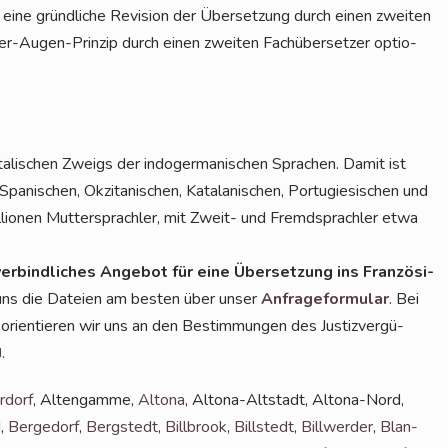
 eine gründ­li­che Revi­si­on der Über­set­zung durch einen zwei­ten
ier-Augen-Prin­zip durch einen zwei­ten Fach­über­set­zer optio­
a­li­schen Zweigs der indo­ger­ma­ni­schen Spra­chen. Damit ist
a­ni­schen, Okzita­ni­schen, Kata­la­ni­schen, Por­tu­gie­si­schen und
­lio­nen Mut­ter­sprach­ler, mit Zweit- und Fremd­sprach­ler etwa
er­bind­li­ches Ange­bot für eine Über­set­zung ins Fran­zö­si­
 uns die Datei­en am bes­ten über unser
Anfra­ge­for­mu­lar
. Bei
 ori­en­tie­ren wir uns an den Bestim­mun­gen des Jus­tiz­ver­gü­
.
J
r­dorf
, Alten­gam­me,
Alto­na
, Alto­na-Alt­stadt, Alto­na-Nord,
d,
Ber­ge­dorf
,
Berg­stedt
,
Bill­brook
,
Bill­stedt
,
Bill­wer­der
,
Blan­