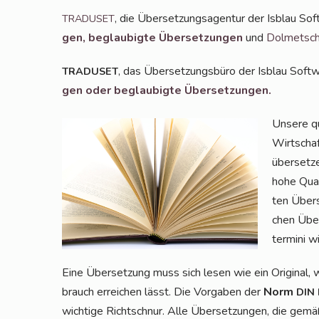
, die Über­set­zungs­agen­tur der Isblau So
TRADUSET
gen,
beglau­big­te Über­set­zun­gen
und
Dol­met­sch
, das Über­set­zungs­bü­ro der Isblau Soft
TRADUSET
gen
oder beglau­big­te Übersetzungen.
Unse­re qua
Wirt­schaft
über­set­z
hohe Qua­l
ten Über­
chen Über­
ter­mi­ni 
Eine Über­set­zung muss sich lesen wie ein Ori­gi­nal, 
brauch errei­chen lässt. Die Vor­ga­ben der
Norm
DIN
wich­ti­ge Richt­schnur. Alle Über­set­zun­gen, die 