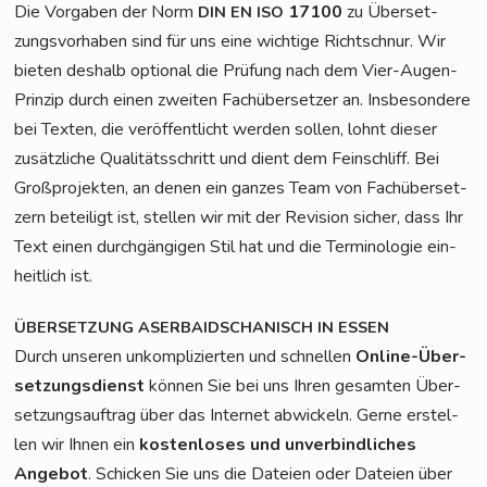
Die Vor­ga­ben der Norm
17100
zu Über­set­
DIN
EN
ISO
zungs­vor­ha­ben sind für uns eine wich­ti­ge Richt­schnur. Wir
bie­ten des­halb optio­nal die Prü­fung nach dem Vier-Augen-
Prin­zip durch einen zwei­ten Fach­über­set­zer an. Ins­be­son­de­re
bei Tex­ten, die ver­öf­fent­licht wer­den sol­len, lohnt die­ser
zusätz­li­che Qua­li­täts­schritt und dient dem Fein­schliff. Bei
Groß­pro­jek­ten, an denen ein gan­zes Team von Fach­über­set­
zern betei­ligt ist, stel­len wir mit der Revi­si­on sicher, dass Ihr
Text einen durch­gän­gi­gen Stil hat und die Ter­mi­no­lo­gie ein­
heit­lich ist.
ÜBERSETZUNG
ASERBAIDSCHANISCH
IN
ESSEN
Durch unse­ren unkom­pli­zier­ten und schnel­len
Online-Über­
set­zungs­dienst
kön­nen Sie bei uns Ihren gesam­ten Über­
set­zungs­auf­trag über das Inter­net abwi­ckeln. Ger­ne erstel­
len wir Ihnen ein
kos­ten­lo­ses und unver­bind­li­ches
Ange­bot
. Schi­cken Sie uns die Datei­en oder Datei­en über