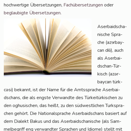
hoch­wer­ti­ge Über­set­zun­gen,
Fach­über­set­zun­gen
oder
beglau­big­te Über­set­zun­gen
.
Aser­bai­dscha­
ni­sche Spra­
che (azɘr­bay­
can dili), auch
als Aser­bai­
dschan-Tür­
kisch (azər­
bay­can türk­
cə­si) bekannt, ist der Name für die Amts­spra­che Aser­bai­
dschans, die als engs­te Ver­wand­te des Tür­kei­tür­ki­schen zu
den oghu­si­schen, das heißt, zu den süd­west­li­chen Turk­spra­
chen gehört. Die Natio­nal­spra­che Aser­bai­dschans basiert auf
dem Dia­lekt Bakus und das Aser­bai­dscha­ni­sche (als Sam­
mel­be­griff eng ver­wand­ter Spra­chen und Idio­me) stellt mit