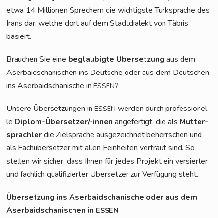
etwa 14 Mil­lio­nen Spre­chern die wich­tigs­te Turk­spra­che des
Irans dar, wel­che dort auf dem Stadt­dia­lekt von Täbris
basiert.
Brau­chen Sie eine
beglau­big­te Über­set­zung
aus dem
Aser­bai­dscha­ni­schen ins Deut­sche oder aus dem Deut­schen
ins Aser­bai­dscha­ni­sche in
?
ESSEN
Unse­re Über­set­zun­gen in
wer­den durch pro­fes­sio­nel­
ESSEN
le
Diplom-Über­set­zer/-innen
ange­fer­tigt, die als
Mut­ter­
sprach­ler
die Ziel­spra­che aus­ge­zeich­net beherr­schen und
als Fach­über­set­zer mit allen Fein­hei­ten ver­traut sind. So
stel­len wir sicher, dass Ihnen für jedes Pro­jekt ein ver­sier­ter
und fach­lich qua­li­fi­zier­ter Über­set­zer zur Ver­fü­gung steht.
Über­set­zung ins Aser­bai­dscha­ni­sche oder aus dem
Aser­bai­dscha­ni­schen in
ESSEN