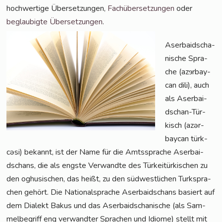
hoch­wer­ti­ge Über­set­zun­gen,
Fach­über­set­zun­gen
oder
beglau­big­te Über­set­zun­gen
.
Aser­bai­dscha­
ni­sche Spra­
che (azɘr­bay­
can dili), auch
als Aser­bai­
dschan-Tür­
kisch (azər­
bay­can türk­
cə­si) bekannt, ist der Name für die Amts­spra­che Aser­bai­
dschans, die als engs­te Ver­wand­te des Tür­kei­tür­ki­schen zu
den oghu­si­schen, das heißt, zu den süd­west­li­chen Turk­spra­
chen gehört. Die Natio­nal­spra­che Aser­bai­dschans basiert auf
dem Dia­lekt Bakus und das Aser­bai­dscha­ni­sche (als Sam­
mel­be­griff eng ver­wand­ter Spra­chen und Idio­me) stellt mit