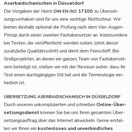
Aser­bai­dscha­ni­schen in Düsseldorf
Die Vor­ga­ben der Norm
17100
zu Über­set­
DIN
EN
ISO
zungs­vor­ha­ben sind für uns eine wich­ti­ge Richt­schnur. Wir
bie­ten des­halb optio­nal die Prü­fung nach dem Vier-Augen-
Prin­zip durch einen zwei­ten Fach­über­set­zer an. Ins­be­son­de­re
bei Tex­ten, die ver­öf­fent­licht wer­den sol­len, lohnt die­ser
zusätz­li­che Qua­li­täts­schritt und dient dem Fein­schliff. Bei
Groß­pro­jek­ten, an denen ein gan­zes Team von Fach­über­set­
zern betei­ligt ist, stel­len wir mit der Revi­si­on sicher, dass Ihr
Text einen durch­gän­gi­gen Stil hat und die Ter­mi­no­lo­gie ein­
heit­lich ist.
ÜBERSETZUNG
ASERBAIDSCHANISCH
IN
DÜSSELDORF
Durch unse­ren unkom­pli­zier­ten und schnel­len
Online-Über­
set­zungs­dienst
kön­nen Sie bei uns Ihren gesam­ten Über­
set­zungs­auf­trag über das Inter­net abwi­ckeln. Ger­ne erstel­
len wir Ihnen ein
kos­ten­lo­ses und unver­bind­li­ches