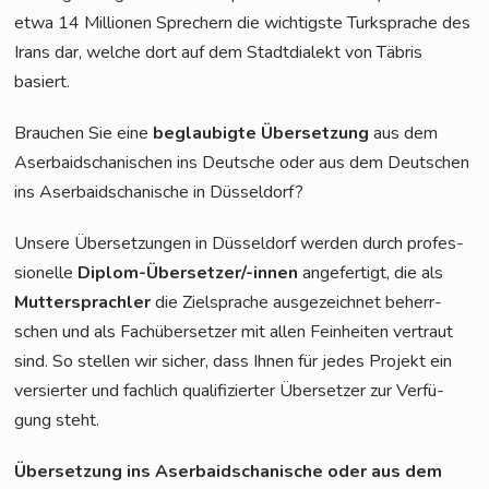
etwa 14 Mil­lio­nen Spre­chern die wich­tigs­te Turk­spra­che des
Irans dar, wel­che dort auf dem Stadt­dia­lekt von Täbris
basiert.
Brau­chen Sie eine
beglau­big­te Über­set­zung
aus dem
Aser­bai­dscha­ni­schen ins Deut­sche oder aus dem Deut­schen
ins Aser­bai­dscha­ni­sche in Düsseldorf?
Unse­re Über­set­zun­gen in Düs­sel­dorf wer­den durch pro­fes­
sio­nel­le
Diplom-Über­set­zer/-innen
ange­fer­tigt, die als
Mut­ter­sprach­ler
die Ziel­spra­che aus­ge­zeich­net beherr­
schen und als Fach­über­set­zer mit allen Fein­hei­ten ver­traut
sind. So stel­len wir sicher, dass Ihnen für jedes Pro­jekt ein
ver­sier­ter und fach­lich qua­li­fi­zier­ter Über­set­zer zur Ver­fü­
gung steht.
Über­set­zung ins Aser­bai­dscha­ni­sche oder aus dem