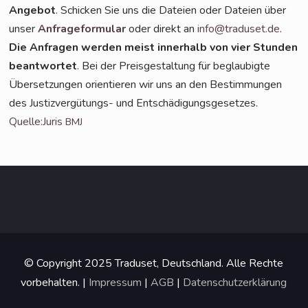
Ange­bot
. Schi­cken Sie uns die Datei­en oder Datei­en über
unser
Anfra­ge­for­mu­lar
oder direkt an
info@traduset.de
.
Die Anfra­gen wer­den meist inner­halb von vier Stun­den
beant­wor­tet
. Bei der Preis­ge­stal­tung für beglau­big­te
Über­set­zun­gen ori­en­tie­ren wir uns an den Bestim­mun­gen
des Jus­tiz­ver­gü­tungs- und Ent­schä­di­gungs­ge­set­zes.
Quelle:Juris
BMJ
© Copyright 2025 Traduset, Deutschland. Alle Rechte
vorbehalten. |
Impressum
|
AGB
|
Datenschutzerklärung