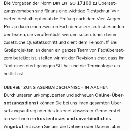
Die Vor­ga­ben der Norm
17100
zu Über­set­
DIN
EN
ISO
zungs­vor­ha­ben sind für uns eine wich­ti­ge Richt­schnur. Wir
bie­ten des­halb optio­nal die Prü­fung nach dem Vier-Augen-
Prin­zip durch einen zwei­ten Fach­über­set­zer an. Ins­be­son­de­re
bei Tex­ten, die ver­öf­fent­licht wer­den sol­len, lohnt die­ser
zusätz­li­che Qua­li­täts­schritt und dient dem Fein­schliff. Bei
Groß­pro­jek­ten, an denen ein gan­zes Team von Fach­über­set­
zern betei­ligt ist, stel­len wir mit der Revi­si­on sicher, dass Ihr
Text einen durch­gän­gi­gen Stil hat und die Ter­mi­no­lo­gie ein­
heit­lich ist.
ÜBERSETZUNG
ASERBAIDSCHANISCH
IN
AACHEN
Durch unse­ren unkom­pli­zier­ten und schnel­len
Online-Über­
set­zungs­dienst
kön­nen Sie bei uns Ihren gesam­ten Über­
set­zungs­auf­trag über das Inter­net abwi­ckeln. Ger­ne erstel­
len wir Ihnen ein
kos­ten­lo­ses und unver­bind­li­ches
Ange­bot
. Schi­cken Sie uns die Datei­en oder Datei­en über