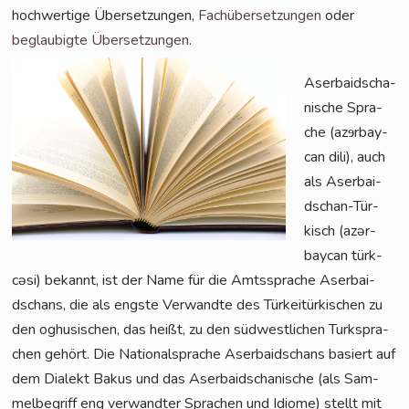
hoch­wer­ti­ge Über­set­zun­gen,
Fach­über­set­zun­gen
oder
beglau­big­te Über­set­zun­gen
.
Aser­bai­dscha­
ni­sche Spra­
che (azɘr­bay­
can dili), auch
als Aser­bai­
dschan-Tür­
kisch (azər­
bay­can türk­
cə­si) bekannt, ist der Name für die Amts­spra­che Aser­bai­
dschans, die als engs­te Ver­wand­te des Tür­kei­tür­ki­schen zu
den oghu­si­schen, das heißt, zu den süd­west­li­chen Turk­spra­
chen gehört. Die Natio­nal­spra­che Aser­bai­dschans basiert auf
dem Dia­lekt Bakus und das Aser­bai­dscha­ni­sche (als Sam­
mel­be­griff eng ver­wand­ter Spra­chen und Idio­me) stellt mit