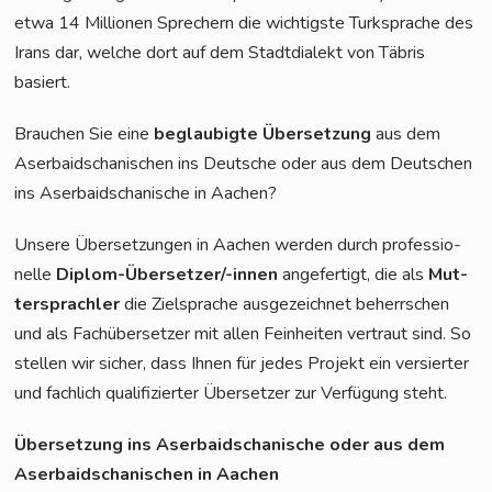
etwa 14 Mil­lio­nen Spre­chern die wich­tigs­te Turk­spra­che des
Irans dar, wel­che dort auf dem Stadt­dia­lekt von Täbris
basiert.
Brau­chen Sie eine
beglau­big­te Über­set­zung
aus dem
Aser­bai­dscha­ni­schen ins Deut­sche oder aus dem Deut­schen
ins Aser­bai­dscha­ni­sche in Aachen?
Unse­re Über­set­zun­gen in Aachen wer­den durch pro­fes­sio­
nel­le
Diplom-Über­set­zer/-innen
ange­fer­tigt, die als
Mut­
ter­sprach­ler
die Ziel­spra­che aus­ge­zeich­net beherr­schen
und als Fach­über­set­zer mit allen Fein­hei­ten ver­traut sind. So
stel­len wir sicher, dass Ihnen für jedes Pro­jekt ein ver­sier­ter
und fach­lich qua­li­fi­zier­ter Über­set­zer zur Ver­fü­gung steht.
Über­set­zung ins Aser­bai­dscha­ni­sche oder aus dem
Aser­bai­dscha­ni­schen in Aachen