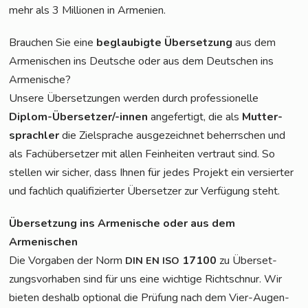
mehr als 3 Mil­lio­nen in Armenien.
Brau­chen Sie eine
beglau­big­te Über­set­zung
aus dem
Arme­ni­schen ins Deut­sche oder aus dem Deut­schen ins
Armenische?
Unse­re Über­set­zun­gen wer­den durch pro­fes­sio­nel­le
Diplom-Über­set­zer/-innen
ange­fer­tigt, die als
Mut­ter­
sprach­ler
die Ziel­spra­che aus­ge­zeich­net beherr­schen und
als Fach­über­set­zer mit allen Fein­hei­ten ver­traut sind. So
stel­len wir sicher, dass Ihnen für jedes Pro­jekt ein ver­sier­ter
und fach­lich qua­li­fi­zier­ter Über­set­zer zur Ver­fü­gung steht.
Über­set­zung ins Arme­ni­sche oder aus dem
Armenischen
Die Vor­ga­ben der Norm
17100
zu Über­set­
DIN
EN
ISO
zungs­vor­ha­ben sind für uns eine wich­ti­ge Richt­schnur. Wir
bie­ten des­halb optio­nal die Prü­fung nach dem Vier-Augen-