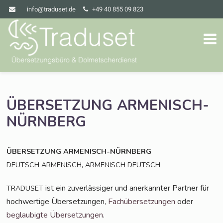
info@traduset.de
+49 40 855 09 823
ÜBERSETZUNG
ARMENISCH-
NÜRNBERG
ÜBERSETZUNG
ARMENISCH-NÜRNBERG
,
DEUTSCH
ARMENISCH
ARMENISCH
DEUTSCH
ist ein zuver­läs­si­ger und aner­kann­ter Part­ner für
TRADUSET
hoch­wer­ti­ge Über­set­zun­gen,
Fach­über­set­zun­gen
oder
beglau­big­te Über­set­zun­gen
.