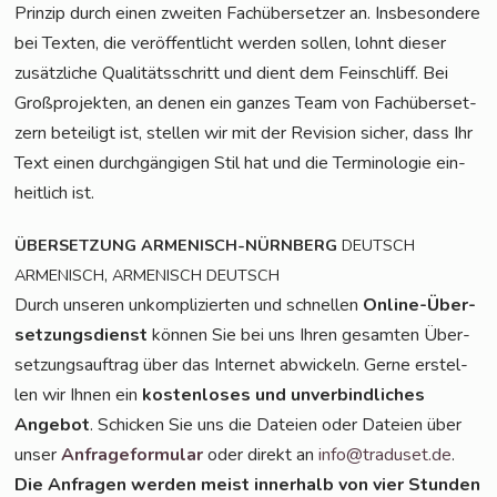
Prin­zip durch einen zwei­ten Fach­über­set­zer an. Ins­be­son­de­re
bei Tex­ten, die ver­öf­fent­licht wer­den sol­len, lohnt die­ser
zusätz­li­che Qua­li­täts­schritt und dient dem Fein­schliff. Bei
Groß­pro­jek­ten, an denen ein gan­zes Team von Fach­über­set­
zern betei­ligt ist, stel­len wir mit der Revi­si­on sicher, dass Ihr
Text einen durch­gän­gi­gen Stil hat und die Ter­mi­no­lo­gie ein­
heit­lich ist.
ÜBERSETZUNG
ARMENISCH-NÜRNBERG
DEUTSCH
,
ARMENISCH
ARMENISCH
DEUTSCH
Durch unse­ren unkom­pli­zier­ten und schnel­len
Online-Über­
set­zungs­dienst
kön­nen Sie bei uns Ihren gesam­ten Über­
set­zungs­auf­trag über das Inter­net abwi­ckeln. Ger­ne erstel­
len wir Ihnen ein
kos­ten­lo­ses und unver­bind­li­ches
Ange­bot
. Schi­cken Sie uns die Datei­en oder Datei­en über
unser
Anfra­ge­for­mu­lar
oder direkt an
info@traduset.de
.
Die Anfra­gen wer­den meist inner­halb von vier Stun­den