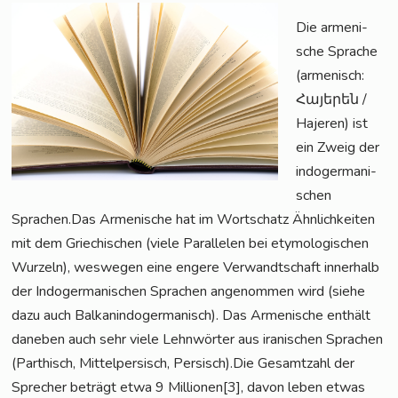
Die arme­ni­
sche Spra­che
(arme­nisch:
Հայերեն /
Haje­ren) ist
ein Zweig der
indo­ger­ma­ni­
schen
Sprachen.Das Arme­ni­sche hat im Wort­schatz Ähn­lich­kei­ten
mit dem Grie­chi­schen (vie­le Par­al­le­len bei ety­mo­lo­gi­schen
Wur­zeln), wes­we­gen eine enge­re Ver­wandt­schaft inner­halb
der Indo­ger­ma­ni­schen Spra­chen ange­nom­men wird (sie­he
dazu auch Bal­kan­in­do­ger­ma­nisch). Das Arme­ni­sche ent­hält
dane­ben auch sehr vie­le Lehn­wör­ter aus ira­ni­schen Spra­chen
(Par­t­hisch, Mit­tel­per­sisch, Persisch).Die Gesamt­zahl der
Spre­cher beträgt etwa 9 Millionen[3], davon leben etwas