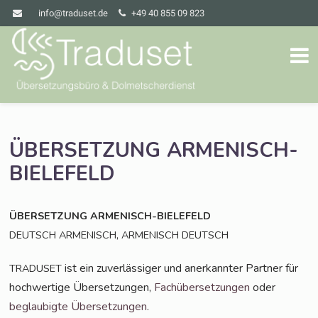
info@traduset.de
+49 40 855 09 823
ÜBERSETZUNG
ARMENISCH-
BIELEFELD
ÜBERSETZUNG
ARMENISCH-BIELEFELD
,
DEUTSCH
ARMENISCH
ARMENISCH
DEUTSCH
ist ein zuver­läs­si­ger und aner­kann­ter Part­ner für
TRADUSET
hoch­wer­ti­ge Über­set­zun­gen,
Fach­über­set­zun­gen
oder
beglau­big­te Über­set­zun­gen
.