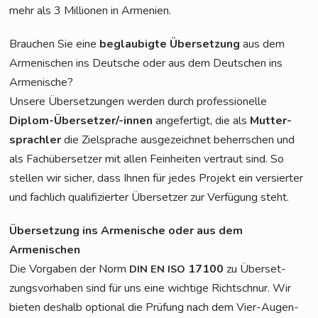
mehr als 3 Mil­lio­nen in Armenien.
Brau­chen Sie eine
beglau­big­te Über­set­zung
aus dem
Arme­ni­schen ins Deut­sche oder aus dem Deut­schen ins
Armenische?
Unse­re Über­set­zun­gen wer­den durch pro­fes­sio­nel­le
Diplom-Über­set­zer/-innen
ange­fer­tigt, die als
Mut­ter­
sprach­ler
die Ziel­spra­che aus­ge­zeich­net beherr­schen und
als Fach­über­set­zer mit allen Fein­hei­ten ver­traut sind. So
stel­len wir sicher, dass Ihnen für jedes Pro­jekt ein ver­sier­ter
und fach­lich qua­li­fi­zier­ter Über­set­zer zur Ver­fü­gung steht.
Über­set­zung ins Arme­ni­sche oder aus dem
Armenischen
Die Vor­ga­ben der Norm
17100
zu Über­set­
DIN
EN
ISO
zungs­vor­ha­ben sind für uns eine wich­ti­ge Richt­schnur. Wir
bie­ten des­halb optio­nal die Prü­fung nach dem Vier-Augen-