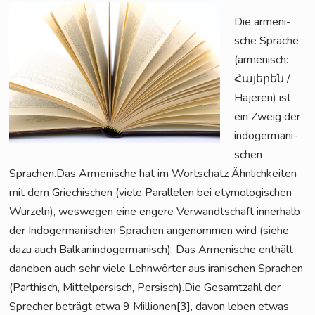
Die arme­ni­
sche Spra­che
(arme­nisch:
Հայերեն /
Haje­ren) ist
ein Zweig der
indo­ger­ma­ni­
schen
Sprachen.Das Arme­ni­sche hat im Wort­schatz Ähn­lich­kei­ten
mit dem Grie­chi­schen (vie­le Par­al­le­len bei ety­mo­lo­gi­schen
Wur­zeln), wes­we­gen eine enge­re Ver­wandt­schaft inner­halb
der Indo­ger­ma­ni­schen Spra­chen ange­nom­men wird (sie­he
dazu auch Bal­kan­in­do­ger­ma­nisch). Das Arme­ni­sche ent­hält
dane­ben auch sehr vie­le Lehn­wör­ter aus ira­ni­schen Spra­chen
(Par­t­hisch, Mit­tel­per­sisch, Persisch).Die Gesamt­zahl der
Spre­cher beträgt etwa 9 Millionen[3], davon leben etwas