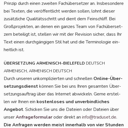
Prin­zip durch einen zwei­ten Fach­über­set­zer an. Ins­be­son­de­re
bei Tex­ten, die ver­öf­fent­licht wer­den sol­len, lohnt die­ser
zusätz­li­che Qua­li­täts­schritt und dient dem Fein­schliff. Bei
Groß­pro­jek­ten, an denen ein gan­zes Team von Fach­über­set­
zern betei­ligt ist, stel­len wir mit der Revi­si­on sicher, dass Ihr
Text einen durch­gän­gi­gen Stil hat und die Ter­mi­no­lo­gie ein­
heit­lich ist.
ÜBERSETZUNG
ARMENISCH-BIELEFELD
DEUTSCH
,
ARMENISCH
ARMENISCH
DEUTSCH
Durch unse­ren unkom­pli­zier­ten und schnel­len
Online-Über­
set­zungs­dienst
kön­nen Sie bei uns Ihren gesam­ten Über­
set­zungs­auf­trag über das Inter­net abwi­ckeln. Ger­ne erstel­
len wir Ihnen ein
kos­ten­lo­ses und unver­bind­li­ches
Ange­bot
. Schi­cken Sie uns die Datei­en oder Datei­en über
unser
Anfra­ge­for­mu­lar
oder direkt an
info@traduset.de
.
Die Anfra­gen wer­den meist inner­halb von vier Stun­den