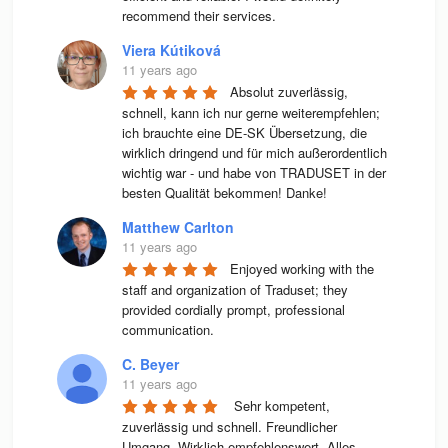
recommend their services.
Viera Kútiková
11 years ago
Absolut zuverlässig, 
schnell, kann ich nur gerne weiterempfehlen; 
ich brauchte eine DE-SK Übersetzung, die 
wirklich dringend und für mich außerordentlich 
wichtig war - und habe von TRADUSET in der 
besten Qualität bekommen! Danke!
Matthew Carlton
11 years ago
Enjoyed working with the 
staff and organization of Traduset; they 
provided cordially prompt, professional 
communication.
C. Beyer
11 years ago
 Sehr kompetent, 
zuverlässig und schnell. Freundlicher 
Umgang. Wirklich empfehlenswert. Alles 