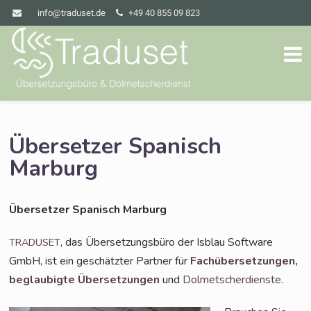
info@traduset.de
+49 40 855 09 823
Übersetzer Spanisch
Marburg
Über­set­zer Spa­nisch Marburg
, das Über­set­zungs­bü­ro der Isblau Soft­ware
TRADUSET
GmbH, ist ein geschätz­ter Part­ner für
Fach­über­set­zun­gen,
beglau­big­te Über­set­zun­gen
und
Dol­met­scher­diens­te
.