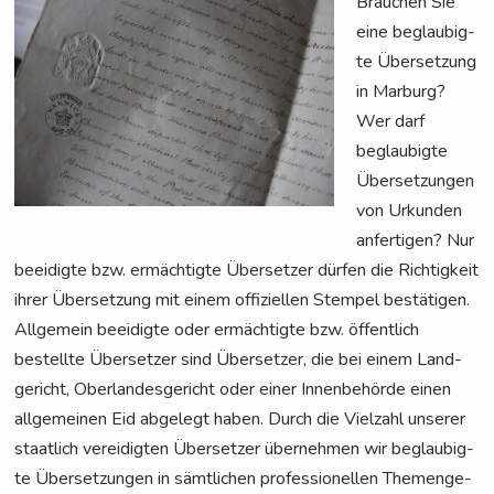
Brau­chen Sie
eine beglau­big­
te Über­set­zung
in Mar­burg?
Wer darf
beglau­big­te
Über­set­zun­gen
von Urkun­den
anfer­ti­gen? Nur
beei­dig­te bzw. ermäch­tig­te Über­set­zer dür­fen die Rich­tig­keit
ihrer Über­set­zung mit einem offi­zi­el­len Stem­pel bestä­ti­gen.
All­ge­mein beei­dig­te oder ermäch­tig­te bzw. öffent­lich
bestell­te Über­set­zer sind Über­set­zer, die bei einem Land­
ge­richt, Ober­lan­des­ge­richt oder einer Innen­be­hör­de einen
all­ge­mei­nen Eid abge­legt haben. Durch die Viel­zahl unse­rer
staat­lich ver­ei­dig­ten Über­set­zer über­neh­men wir beglau­big­
te Über­set­zun­gen in sämt­li­chen pro­fes­sio­nel­len The­men­ge­