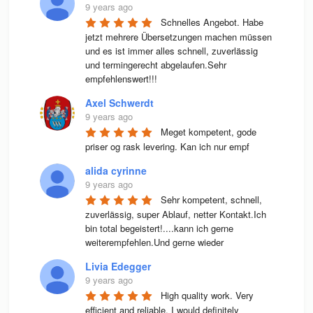
9 years ago
Schnelles Angebot. Habe 
jetzt mehrere Übersetzungen machen müssen 
und es ist immer alles schnell, zuverlässig 
und termingerecht abgelaufen.Sehr 
empfehlenswert!!!
Axel Schwerdt
9 years ago
Meget kompetent, gode 
priser og rask levering. Kan ich nur empf
alida cyrinne
9 years ago
Sehr kompetent, schnell, 
zuverlässig, super Ablauf, netter Kontakt.Ich 
bin total begeistert!....kann ich gerne 
weiterempfehlen.Und gerne wieder
Livia Edegger
9 years ago
High quality work. Very 
efficient and reliable. I would definitely 