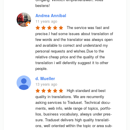
bestens! 
Andrea Annibal
11 years ago
The service was fast and 
precise.I had some issues about translation of 
few words and the translator was always open 
and available to correct and understand my 
personal requests and wishes.Due to the 
relative cheap price and the quality of the 
translation i will defenitly suggest it to other 
people.
d. Mueller
13 years ago
High stan­dard and best 
qua­lity in trans­la­ti­ons. We are recur­rently 
asking ser­vices to Tra­du­set. Tech­ni­cal docu­
ments, web info, wide range of topics, port­fo­
lios, busi­ness voca­bu­lary, always under pres­
sure. Tra­du­set deli­vers high qua­lity trans­la­ti­
ons, well ori­en­ted wit­hin the topic or area sub­