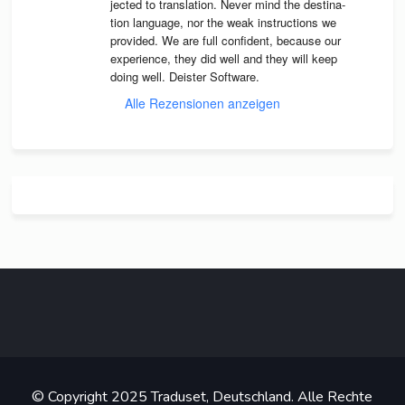
jec­ted to trans­la­tion. Never mind the desti­na­
tion lan­guage, nor the weak instruc­tions we 
pro­vi­ded. We are full con­fi­dent, because our 
expe­ri­ence, they did well and they will keep 
doing well. Deis­ter Software.
Alle Rezensionen anzeigen
© Copyright 2025 Traduset, Deutschland. Alle Rechte