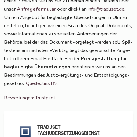
online. Schi­cken Sie uns die zu über­set­zen­den Datei­en über
unser
Anfra­ge­for­mu­lar
oder direkt an
info@traduset.de
.
Um ein Ange­bot für beglau­big­te Über­set­zun­gen in Ulm zu
erstel­len, benö­ti­gen wir einen Scan des Ori­gi­nal-Doku­ments,
sowie Infor­ma­tio­nen zu spe­zi­el­len Anfor­de­run­gen der
Behör­de, bei der das Doku­ment vor­ge­legt wer­den soll. Spä­
tes­tens am nächs­ten Werk­tag liegt das gewünsch­te Ange­
bot in Ihrem Email Post­fach. Bei der
Preis­ge­stal­tung für
beglau­big­te Über­set­zun­gen
ori­en­tie­ren wir uns an den
Bestim­mun­gen des Jus­tiz­ver­gü­tungs- und Ent­schä­di­gungs­
ge­set­zes.
Quelle:Juris
BMJ
Bewer­tun­gen: Trustpilot
TRADUSET
FACHÜBERSETZUNGSDIENST.