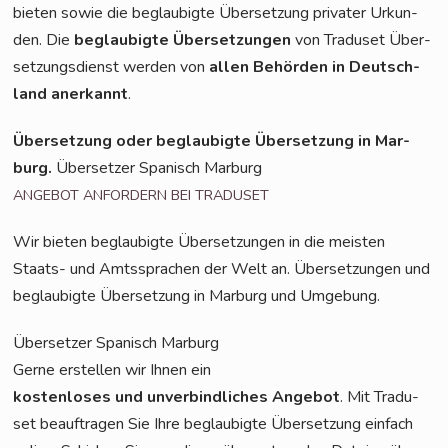
bie­ten sowie die beglau­big­te Über­set­zung pri­va­ter Urkun­
den. Die
beglau­big­te Über­set­zun­gen
von Tra­du­set Über­
set­zungs­dienst wer­den von
allen Behör­den in Deutsch­
land aner­kannt
.
Über­set­zung oder beglau­big­te Über­set­zung in Mar­
burg.
Über­set­zer Spa­nisch Marburg
ANGEBOT
ANFORDERN
BEI
TRADUSET
Wir bie­ten beglau­big­te Über­set­zun­gen in die meis­ten
Staats- und Amts­spra­chen der Welt an. Über­set­zun­gen und
beglau­big­te Über­set­zung in Mar­burg und Umgebung.
Über­set­zer Spa­nisch Marburg
Ger­ne erstel­len wir Ihnen ein
kos­ten­lo­ses und unver­bind­li­ches Ange­bot
. Mit Tra­du­
set beauf­tra­gen Sie Ihre beglau­big­te Über­set­zung ein­fach