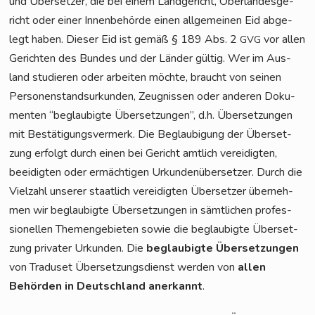
und Über­set­zer, die bei einem Land­ge­richt, Ober­lan­des­ge­
richt oder einer Innen­be­hör­de einen all­ge­mei­nen Eid abge­
legt haben. Die­ser Eid ist gemäß § 189 Abs. 2
vor allen
GVG
Gerich­ten des Bun­des und der Län­der gül­tig. Wer im Aus­
land stu­die­ren oder arbei­ten möch­te, braucht von sei­nen
Per­so­nen­stand­sur­kun­den, Zeug­nis­sen oder ande­ren Doku­
men­ten “beglau­big­te Über­set­zun­gen”, d.h. Über­set­zun­gen
mit Bestä­ti­gungs­ver­merk. Die Beglau­bi­gung der Über­set­
zung erfolgt durch einen bei Gericht amt­lich ver­ei­dig­ten,
beei­dig­ten oder ermäch­ti­gen Urkun­den­über­set­zer. Durch die
Viel­zahl unse­rer staat­lich ver­ei­dig­ten Über­set­zer über­neh­
men wir beglau­big­te Über­set­zun­gen in sämt­li­chen pro­fes­
sio­nel­len The­men­ge­bie­ten sowie die beglau­big­te Über­set­
zung pri­va­ter Urkun­den. Die
beglau­big­te Über­set­zun­gen
von Tra­du­set Über­set­zungs­dienst wer­den von
allen
Behör­den in Deutsch­land aner­kannt
.