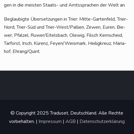
gen in die meis­ten Staats- und Amts­spra­chen der Welt an.
Beglau­big­te Über­set­zun­gen in Trier: Mit­te-Gar­ten­feld, Trier-
Nord, Trier-Süd und Trier-Wes­t/­Pal­li­en, Zewen, Euren, Bie­
wer, Pfal­zel, Ruwer/Eitelsbach, Ole­wig, Filsch Kern­scheid,
Tar­forst, Irsch, Kürenz, Feyen/Weismark, Hei­lig­kreuz, Maria­
hof, Ehrang/Quint.
© Copyright 2025 Traduset, Deutschland. Alle Rechte
vorbehalten. |
Impressum
|
AGB
|
Datenschutzerklärung