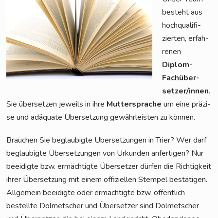
besteht aus
hoch­qua­li­fi­
zier­ten, erfah­
re­nen
Diplom-
Fach­über­
set­zer/in­nen
.
Sie über­set­zen jeweils in ihre
Mut­ter­spra­che
um eine prä­zi­
se und adäqua­te Über­set­zung gewähr­leis­ten zu können.
Brau­chen Sie beglau­big­te Über­set­zun­gen in Trier? Wer darf
beglau­big­te Über­set­zun­gen von Urkun­den anfer­ti­gen? Nur
beei­dig­te bzw. ermäch­tig­te Über­set­zer dür­fen die Rich­tig­keit
ihrer Über­set­zung mit einem offi­zi­el­len Stem­pel bestä­ti­gen.
All­ge­mein beei­dig­te oder ermäch­tig­te bzw. öffent­lich
bestell­te Dol­met­scher und Über­set­zer sind Dol­met­scher