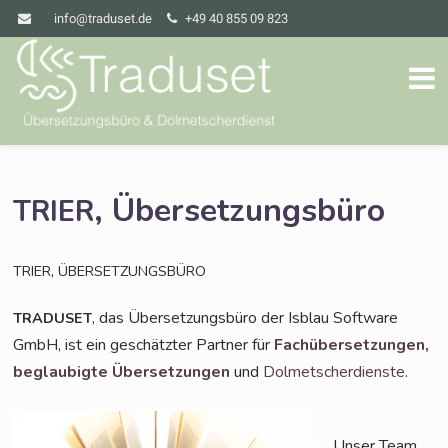
info@traduset.de
+49 40 855 09 823
, Übersetzungsbüro
TRIER
,
TRIER
ÜBERSETZUNGSBÜRO
, das Über­set­zungs­bü­ro der Isblau Soft­ware
TRADUSET
GmbH, ist ein geschätz­ter Part­ner für
Fach­über­set­zun­gen,
beglau­big­te Über­set­zun­gen
und
Dol­met­scher­diens­te
.
Unser Team