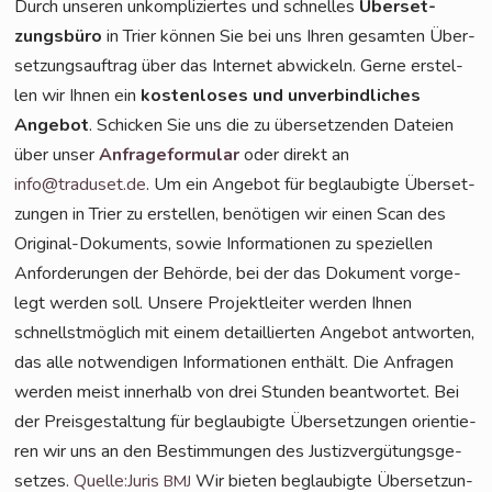
Durch unse­ren unkom­pli­zier­tes und schnel­les
Über­set­
zungs­bü­ro
in Trier kön­nen Sie bei uns Ihren gesam­ten Über­
set­zungs­auf­trag über das Inter­net abwi­ckeln. Ger­ne erstel­
len wir Ihnen ein
kos­ten­lo­ses und unver­bind­li­ches
Ange­bot
. Schi­cken Sie uns die zu über­set­zen­den Datei­en
über unser
Anfra­ge­for­mu­lar
oder direkt an
info@traduset.de
. Um ein Ange­bot für beglau­big­te Über­set­
zun­gen in Trier zu erstel­len, benö­ti­gen wir einen Scan des
Ori­gi­nal-Doku­ments, sowie Infor­ma­tio­nen zu spe­zi­el­len
Anfor­de­run­gen der Behör­de, bei der das Doku­ment vor­ge­
legt wer­den soll. Unse­re Pro­jekt­lei­ter wer­den Ihnen
schnellst­mög­lich mit einem detail­lier­ten Ange­bot ant­wor­ten,
das alle not­wen­di­gen Infor­ma­tio­nen ent­hält. Die Anfra­gen
wer­den meist inner­halb von drei Stun­den beant­wor­tet. Bei
der Preis­ge­stal­tung für beglau­big­te Über­set­zun­gen ori­en­tie­
ren wir uns an den Bestim­mun­gen des Jus­tiz­ver­gü­tungs­ge­
set­zes.
Quelle:Juris
Wir bie­ten beglau­big­te Über­set­zun­
BMJ