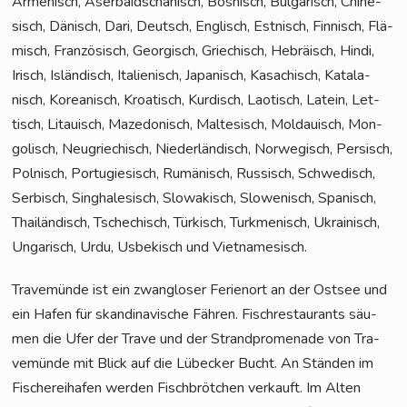
Arme­nisch, Aser­bai­dscha­nisch, Bos­nisch, Bul­ga­risch, Chi­ne­
sisch, Dänisch, Dari, Deutsch, Eng­lisch, Est­nisch, Fin­nisch, Flä­
misch, Fran­zö­sisch, Geor­gisch, Grie­chisch, Hebrä­isch, Hin­di,
Irisch, Islän­disch, Ita­lie­nisch, Japa­nisch, Kasa­chisch, Kata­la­
nisch, Korea­nisch, Kroa­tisch, Kur­disch, Lao­tisch, Latein, Let­
tisch, Litau­isch, Maze­do­nisch, Mal­te­sisch, Mol­dauisch, Mon­
go­lisch, Neu­grie­chisch, Nie­der­län­disch, Nor­we­gisch, Per­sisch,
Pol­nisch, Por­tu­gie­sisch, Rumä­nisch, Rus­sisch, Schwe­disch,
Ser­bisch, Sin­gha­le­sisch, Slo­wa­kisch, Slo­we­nisch, Spa­nisch,
Thai­län­disch, Tsche­chisch, Tür­kisch, Turk­me­ni­sch, Ukrai­nisch,
Unga­risch, Urdu, Usbe­kisch und Vietnamesisch.
Tra­ve­mün­de ist ein zwang­lo­ser Feri­en­ort an der Ost­see und
ein Hafen für skan­di­na­vi­sche Fäh­ren. Fisch­re­stau­rants säu­
men die Ufer der Tra­ve und der Strand­pro­me­na­de von Tra­
ve­mün­de mit Blick auf die Lübe­cker Bucht. An Stän­den im
Fische­rei­ha­fen wer­den Fisch­bröt­chen ver­kauft. Im Alten