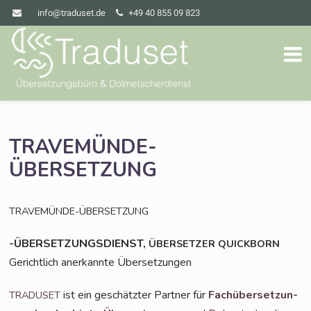
info@traduset.de
+49 40 855 09 823
TRAVEMÜNDE-
ÜBERSETZUNG
TRAVEMÜNDE-ÜBERSETZUNG
-ÜBERSETZUNGSDIENST,
ÜBERSETZER
QUICKBORN
Gericht­lich aner­kann­te Übersetzungen
ist ein geschätz­ter Part­ner für
Fach­über­set­zun­
TRADUSET