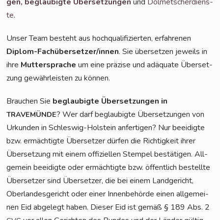
gen,
beglau­big­te Über­set­zun­gen
und
Dol­met­scher­diens­
te
.
Unser Team besteht aus hoch­qua­li­fi­zier­ten, erfah­re­nen
Diplom-Fach­über­set­zer/in­nen
. Sie über­set­zen jeweils in
ihre
Mut­ter­spra­che
um eine prä­zi­se und adäqua­te Über­set­
zung gewähr­leis­ten zu können.
Brau­chen Sie
beglau­big­te Über­set­zun­gen in
? Wer darf beglau­big­te Über­set­zun­gen von
TRAVEMÜNDE
Urkun­den in Schles­wig-Hol­stein anfer­ti­gen? Nur beei­dig­te
bzw. ermäch­tig­te Über­set­zer dür­fen die Rich­tig­keit ihrer
Über­set­zung mit einem offi­zi­el­len Stem­pel bestä­ti­gen. All­
ge­mein beei­dig­te oder ermäch­tig­te bzw. öffent­lich bestell­te
Über­set­zer sind Über­set­zer, die bei einem Land­ge­richt,
Ober­lan­des­ge­richt oder einer Innen­be­hör­de einen all­ge­mei­
nen Eid abge­legt haben. Die­ser Eid ist gemäß § 189 Abs. 2