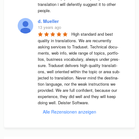
translation i will defenitly suggest it to other 
people.
d. Mueller
13 years ago
High stan­dard and best 
qua­lity in trans­la­ti­ons. We are recur­rently 
asking ser­vices to Tra­du­set. Tech­ni­cal docu­
ments, web info, wide range of topics, port­fo­
lios, busi­ness voca­bu­lary, always under pres­
sure. Tra­du­set deli­vers high qua­lity trans­la­ti­
ons, well ori­en­ted wit­hin the topic or area sub­
jec­ted to trans­la­tion. Never mind the desti­na­
tion lan­guage, nor the weak instruc­tions we 
pro­vi­ded. We are full con­fi­dent, because our 
expe­ri­ence, they did well and they will keep 
doing well. Deis­ter Software.
Alle Rezensionen anzeigen