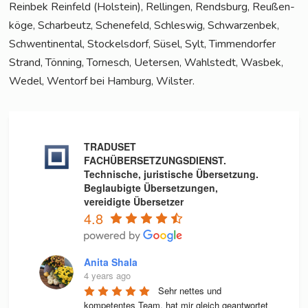
Rein­bek Rein­feld (Hol­stein), Rel­lin­gen, Rends­burg, Reu­ßen­
kö­ge, Schar­beutz, Sche­ne­feld, Schles­wig, Schwar­zen­bek,
Schwen­ti­nen­tal, Sto­ckels­dorf, Süsel, Sylt, Tim­men­dor­fer
Strand, Tön­ning, Tor­nesch, Ueter­sen, Wahl­stedt, Was­bek,
Wedel, Wen­torf bei Ham­burg, Wilster.
TRADUSET
FACHÜBERSETZUNGSDIENST.
Technische, juristische Übersetzung.
Beglaubigte Übersetzungen,
vereidigte Übersetzer
4.8
Anita Shala
4 years ago
Sehr nettes und 
kompetentes Team, hat mir gleich geantwortet 