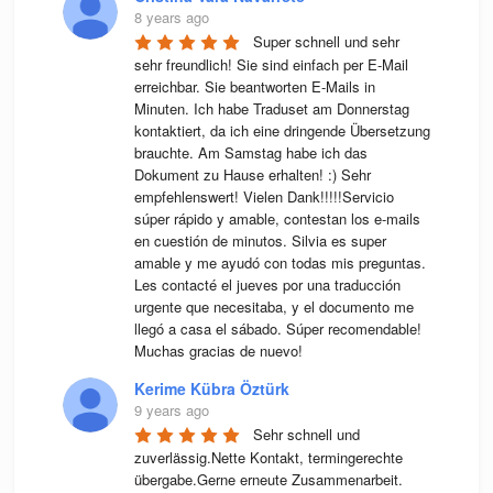
8 years ago
Super schnell und sehr 
sehr freundlich! Sie sind einfach per E-Mail 
erreichbar. Sie beantworten E-Mails in 
Minuten. Ich habe Traduset am Donnerstag 
kontaktiert, da ich eine dringende Übersetzung 
brauchte. Am Samstag habe ich das 
Dokument zu Hause erhalten! :) Sehr 
empfehlenswert! Vielen Dank!!!!!Servicio 
súper rápido y amable, contestan los e-mails 
en cuestión de minutos. Silvia es super 
amable y me ayudó con todas mis preguntas. 
Les contacté el jueves por una traducción 
urgente que necesitaba, y el documento me 
llegó a casa el sábado. Súper recomendable! 
Muchas gracias de nuevo!
Kerime Kübra Öztürk
9 years ago
Sehr schnell und 
zuverlässig.Nette Kontakt, termingerechte 
übergabe.Gerne erneute Zusammenarbeit.