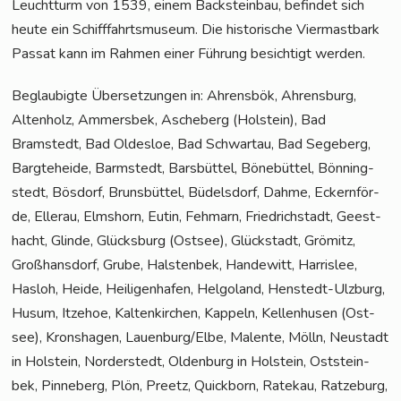
Leucht­turm von 1539, einem Back­stein­bau, befin­det sich
heu­te ein Schiff­fahrts­mu­se­um. Die his­to­ri­sche Vier­mast­bark
Pas­sat kann im Rah­men einer Füh­rung besich­tigt werden.
Beglau­big­te Über­set­zun­gen in: Ahrens­bök, Ahrens­burg,
Alten­holz, Ammers­bek, Asche­berg (Hol­stein), Bad
Bramstedt, Bad Oldes­loe, Bad Schwar­tau, Bad Sege­berg,
Barg­te­he­i­de, Barm­stedt, Bars­büt­tel, Böne­büt­tel, Bön­ning­
stedt, Bös­dorf, Bruns­büt­tel, Büdels­dorf, Dah­me, Eckern­för­
de, Eller­au, Elms­horn, Eutin, Feh­marn, Fried­rich­stadt, Geest­
hacht, Glin­de, Glücks­burg (Ost­see), Glück­stadt, Grömitz,
Groß­hans­dorf, Gru­be, Hals­ten­bek, Han­de­witt, Harris­lee,
Has­loh, Hei­de, Hei­li­gen­ha­fen, Hel­go­land, Hen­stedt-Ulz­burg,
Husum, Itze­hoe, Kal­ten­kir­chen, Kap­peln, Kel­len­husen (Ost­
see), Kronsha­gen, Lauenburg/Elbe, Malen­te, Mölln, Neu­stadt
in Hol­stein, Nor­der­stedt, Olden­burg in Hol­stein, Ost­stein­
bek, Pin­ne­berg, Plön, Preetz, Quick­born, Rate­kau, Rat­ze­burg,