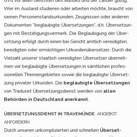
vor allen Gerich­ten des Bun­des und der Län­der gül­tig.
GVG
Wer im Aus­land stu­die­ren oder arbei­ten möch­te, braucht von
sei­nen Per­so­nen­stand­sur­kun­den, Zeug­nis­sen oder ande­ren
Doku­men­ten “beglau­big­te Über­set­zun­gen”, d.h. Über­set­zun­
gen mit Bestä­ti­gungs­ver­merk. Die Beglau­bi­gung der Über­
set­zung erfolgt durch einen bei Gericht amt­lich ver­ei­dig­ten,
beei­dig­ten oder ermäch­ti­gen Urkun­den­über­set­zer. Durch die
Viel­zahl unse­rer staat­lich ver­ei­dig­ten Über­set­zer über­neh­
men wir beglau­big­te Über­set­zun­gen in sämt­li­chen pro­fes­
sio­nel­len The­men­ge­bie­ten sowie die beglau­big­te Über­set­
zung pri­va­ter Urkun­den. Die
beglau­big­te Über­set­zun­gen
von Tra­du­set Über­set­zungs­dienst wer­den von
allen
Behör­den in Deutsch­land aner­kannt
.
.
ÜBERSETZUNGSDIENST
IN
TRAVEMÜNDE
ANGEBOT
ANFORDERN
Durch unse­ren unkom­pli­zier­ten und schnel­len
Über­set­