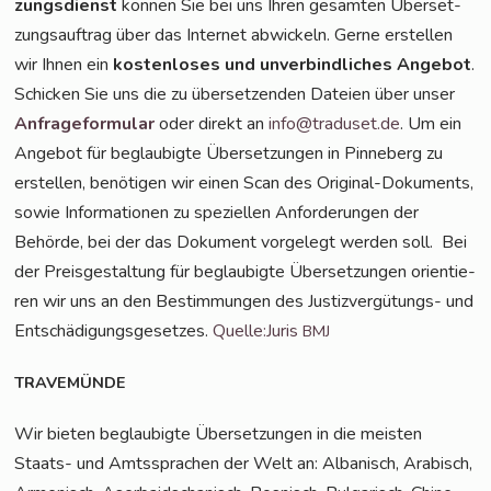
zungs­dienst
kön­nen Sie bei uns Ihren gesam­ten Über­set­
zungs­auf­trag über das Inter­net abwi­ckeln. Ger­ne erstel­len
wir Ihnen ein
kos­ten­lo­ses und unver­bind­li­ches Ange­bot
.
Schi­cken Sie uns die zu über­set­zen­den Datei­en über unser
Anfra­ge­for­mu­lar
oder direkt an
info@traduset.de
. Um ein
Ange­bot für beglau­big­te Über­set­zun­gen in Pin­ne­berg zu
erstel­len, benö­ti­gen wir einen Scan des Ori­gi­nal-Doku­ments,
sowie Infor­ma­tio­nen zu spe­zi­el­len Anfor­de­run­gen der
Behör­de, bei der das Doku­ment vor­ge­legt wer­den soll. Bei
der Preis­ge­stal­tung für beglau­big­te Über­set­zun­gen ori­en­tie­
ren wir uns an den Bestim­mun­gen des Jus­tiz­ver­gü­tungs- und
Ent­schä­di­gungs­ge­set­zes.
Quelle:Juris
BMJ
TRAVEMÜNDE
Wir bie­ten beglau­big­te Über­set­zun­gen in die meis­ten
Staats- und Amts­spra­chen der Welt an: Alba­nisch, Ara­bisch,