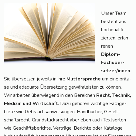
Unser Team
besteht aus
hoch­qua­li­fi­
zier­ten, erfah­
re­nen
Diplom-
Fach­über­
set­zer/in­nen
.
Sie über­set­zen jeweils in ihre
Mut­ter­spra­che
um eine prä­zi­
se und adäqua­te Über­set­zung gewähr­leis­ten zu können.
Wir arbei­ten über­wie­gend in den Berei­chen
Recht, Tech­nik,
Medi­zin und Wirt­schaft
. Dazu gehö­ren wich­ti­ge Fach­ge­
bie­te wie Gebrauchs­an­wei­sun­gen, Hand­bü­cher, Gesell­
schafts­recht, Grund­stücks­recht aber eben auch Text­sor­ten
wie Geschäfts­be­rich­te, Ver­trä­ge, Berich­te oder Kata­lo­ge.