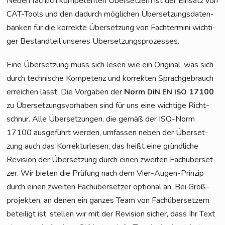
Neben fach­lich kom­pe­ten­ten Über­set­zern ist der Ein­satz von
CAT-Tools und den dadurch mög­li­chen Über­set­zungs­da­ten­
ban­ken für die kor­rek­te Über­set­zung von Fach­ter­mi­ni wich­ti­
ger Bestand­teil unse­res Übersetzungsprozesses.
Eine Über­set­zung muss sich lesen wie ein Ori­gi­nal, was sich
durch tech­ni­sche Kom­pe­tenz und kor­rek­ten Sprach­ge­brauch
errei­chen lässt. Die Vor­ga­ben der
Norm
17100
DIN
EN
ISO
zu Über­set­zungs­vor­ha­ben sind für uns eine wich­ti­ge Richt­
schnur. Alle Über­set­zun­gen, die gemäß der ISO-Norm
17100 aus­ge­führt wer­den, umfas­sen neben der Über­set­
zung auch das Kor­rek­tur­le­sen, das heißt eine gründ­li­che
Revi­si­on der Über­set­zung durch einen zwei­ten Fach­über­set­
zer. Wir bie­ten die Prü­fung nach dem Vier-Augen-Prin­zip
durch einen zwei­ten Fach­über­set­zer optio­nal an. Bei Groß­
pro­jek­ten, an denen ein gan­zes Team von Fach­über­set­zern
betei­ligt ist, stel­len wir mit der Revi­si­on sicher, dass Ihr Text