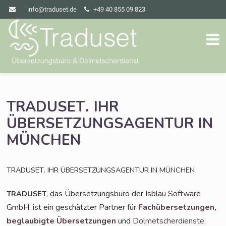
info@traduset.de
+49 40 855 09 823
.
TRADUSET
IHR
ÜBERSETZUNGSAGENTUR
IN
MÜNCHEN
.
TRADUSET
IHR
ÜBERSETZUNGSAGENTUR
IN
MÜNCHEN
, das Über­set­zungs­bü­ro der Isblau Soft­ware
TRADUSET
GmbH, ist ein geschätz­ter Part­ner für
Fach­über­set­zun­gen,
beglau­big­te Über­set­zun­gen
und
Dol­met­scher­diens­te
.