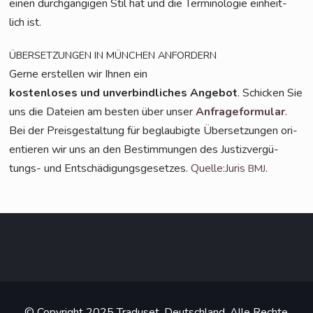
einen durch­gän­gi­gen Stil hat und die Ter­mi­no­lo­gie ein­heit­
lich ist.
ÜBERSETZUNGEN
IN
MÜNCHEN
ANFORDERN
Ger­ne erstel­len wir Ihnen ein
kos­ten­lo­ses und unver­bind­li­ches Ange­bot
. Schi­cken Sie
uns die Datei­en am bes­ten über unser
Anfra­ge­for­mu­lar
.
Bei der Preis­ge­stal­tung für beglau­big­te Über­set­zun­gen ori­
en­tie­ren wir uns an den Bestim­mun­gen des Jus­tiz­ver­gü­
tungs- und Ent­schä­di­gungs­ge­set­zes.
Quelle:Juris
.
BMJ
© Copyright 2025 Traduset, Deutschland. Alle Rechte