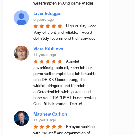
weiterempfehlen.Und gerne wieder
Livia Edegger
9 years ago
High quality work. 
Very efficient and reliable. I would 
definitely recommend their services.
Viera Kútiková
11 years ago
Absolut 
zuverlässig, schnell, kann ich nur 
gerne weiterempfehlen; ich brauchte 
eine DE-SK Übersetzung, die 
wirklich dringend und für mich 
außerordentlich wichtig war - und 
habe von TRADUSET in der besten 
Qualität bekommen! Danke!
Matthew Carlton
11 years ago
Enjoyed working 
with the staff and organization of 