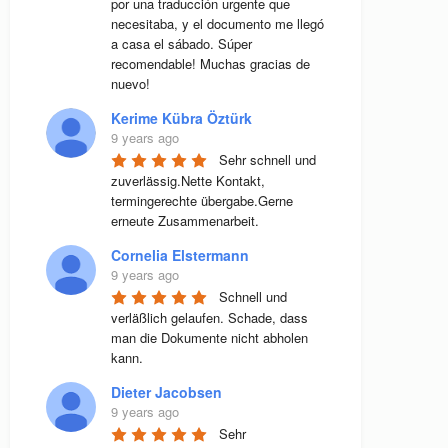
por una traducción urgente que 
necesitaba, y el documento me llegó 
a casa el sábado. Súper 
recomendable! Muchas gracias de 
nuevo!
Kerime Kübra Öztürk
9 years ago
Sehr schnell und 
zuverlässig.Nette Kontakt, 
termingerechte übergabe.Gerne 
erneute Zusammenarbeit.
Cornelia Elstermann
9 years ago
Schnell und 
verläßlich gelaufen. Schade, dass 
man die Dokumente nicht abholen 
kann.
Dieter Jacobsen
9 years ago
Sehr 