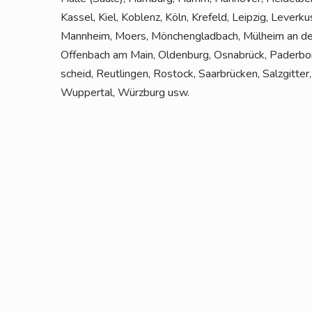
Kas­sel, Kiel, Koblenz, Köln, Kre­feld, Leip­zig, Lever­
Mann­heim, Moers, Mön­chen­glad­bach, Mül­heim an der
Offen­bach am Main, Olden­burg, Osna­brück, Pader­bor
scheid, Reut­lin­gen, Ros­tock, Saar­brü­cken, Salz­git­te
Wup­per­tal, Würz­burg usw.