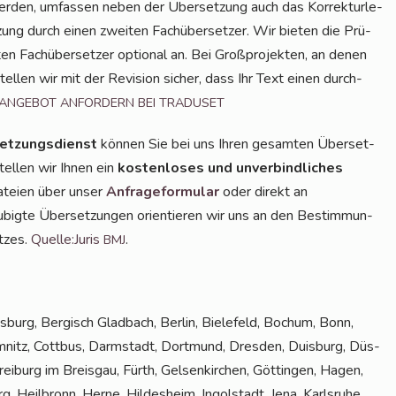
den, umfas­sen neben der Über­set­zung auch das Kor­rek­tur­le­
­zung durch einen zwei­ten Fach­über­set­zer. Wir bie­ten die Prü­
 Fach­über­set­zer optio­nal an. Bei Groß­pro­jek­ten, an denen
tel­len wir mit der Revi­si­on sicher, dass Ihr Text einen durch­
ANGEBOT
ANFORDERN
BEI
TRADUSET
et­zungs­dienst
kön­nen Sie bei uns Ihren gesam­ten Über­set­
tel­len wir Ihnen ein
kos­ten­lo­ses und unver­bind­li­ches
Datei­en über unser
Anfra­ge­for­mu­lar
oder direkt an
u­big­te Über­set­zun­gen ori­en­tie­ren wir uns an den Bestim­mun­
t­zes.
Quelle:Juris
.
BMJ
­burg, Ber­gisch Glad­bach, Ber­lin, Bie­le­feld, Bochum, Bonn,
­nitz, Cott­bus, Darm­stadt, Dort­mund, Dres­den, Duis­burg, Düs­
rei­burg im Breis­gau, Fürth, Gel­sen­kir­chen, Göt­tin­gen, Hagen,
, Heil­bronn, Her­ne, Hil­des­heim, Ingol­stadt, Jena, Karls­ru­he,