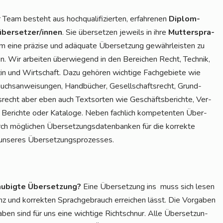
Team besteht aus hoch­qua­li­fi­zier­ten, erfah­re­nen
Diplom-
über­set­zer/in­nen
. Sie über­set­zen jeweils in ihre
Mut­ter­spra­
 eine prä­zi­se und adäqua­te Über­set­zung gewähr­leis­ten zu
n. Wir arbei­ten über­wie­gend in den Berei­chen Recht, Tech­nik,
in und Wirt­schaft. Dazu gehö­ren wich­ti­ge Fach­ge­bie­te wie
chs­an­wei­sun­gen, Hand­bü­cher, Gesell­schafts­recht, Grund­
­recht aber eben auch Text­sor­ten wie Geschäfts­be­rich­te, Ver­
, Berich­te oder Kata­lo­ge. Neben fach­lich kom­pe­ten­ten Über­
 mög­li­chen Über­set­zungs­da­ten­ban­ken für die kor­rek­te
eil unse­res Übersetzungsprozesses.
u­big­te Über­set­zung?
Eine Über­set­zung ins muss sich lesen
enz und kor­rek­ten Sprach­ge­brauch errei­chen lässt. Die Vor­ga­ben
­ben sind für uns eine wich­ti­ge Richt­schnur. Alle Über­set­zun­