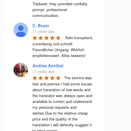
Traduset; they provided cordially 
prompt, professional 
communication.
C. Beyer
11 years ago
 Sehr kompetent, 
zuverlässig und schnell. 
Freundlicher Umgang. Wirklich 
empfehlenswert. Alles bestens! 
Andrea Annibal
11 years ago
The service was 
fast and precise.I had some issues 
about translation of few words and 
the translator was always open and 
available to correct and understand 
my personal requests and 
wishes.Due to the relative cheap 
price and the quality of the 
translation i will defenitly suggest it 
to other people.