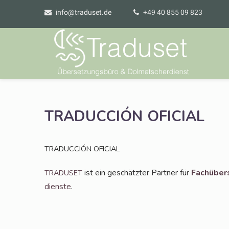
info@traduset.de
+49 40 855 09 823
TRADUCCIÓN
OFICIAL
TRADUCCIÓN
OFICIAL
ist ein geschätz­ter Part­ner für
Fach­über­
TRADUSET
diens­te
.