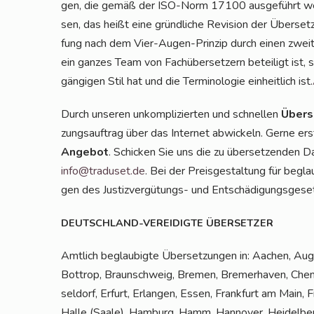
gen, die gemäß der ISO-Norm 17100 aus­ge­führt wer­
sen, das heißt eine gründ­li­che Revi­si­on der Über­set
fung nach dem Vier-Augen-Prin­zip durch einen zwei­ten
ein gan­zes Team von Fach­über­set­zern betei­ligt ist, s
gän­gi­gen Stil hat und die Ter­mi­no­lo­gie ein­heit­lich ist.
Durch unse­ren unkom­pli­zier­ten und schnel­len
Über­s
zungs­auf­trag über das Inter­net abwi­ckeln. Ger­ne ers
Ange­bot
. Schi­cken Sie uns die zu über­set­zen­den 
info@traduset.de
. Bei der Preis­ge­stal­tung für begla
gen des Jus­tiz­ver­gü­tungs- und Ent­schä­di­gungs­ge­se
DEUTSCHLAND-VEREIDIGTE
ÜBERSETZER
Amt­lich beglau­big­te Über­set­zun­gen in: Aachen, Augs
Bot­trop, Braun­schweig, Bre­men, Bre­mer­ha­ven, Chem
sel­dorf, Erfurt, Erlan­gen, Essen, Frank­furt am Main, F
Hal­le (Saa­le), Ham­burg, Hamm, Han­no­ver, Hei­del­berg