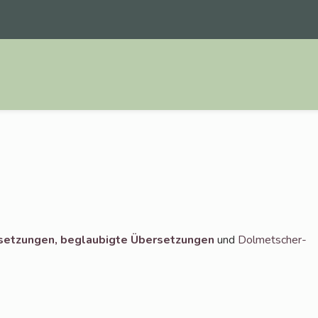
set­zun­gen,
beglau­big­te Über­set­zun­gen
und
Dol­met­scher­