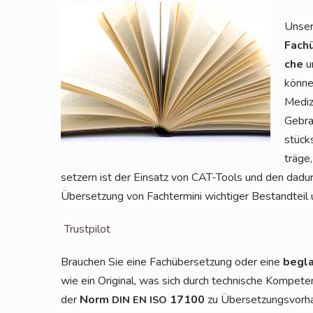
Unser 
Fach­
che
um
kön­ne
Medi­z
Gebrau
stücks
trä­ge
set­zern ist der Ein­satz von CAT-Tools und den dadurch
Über­set­zung von Fach­ter­mi­ni wich­ti­ger Bestand­t
Trust­pi­lot
Brau­chen Sie eine Fach­über­set­zung oder eine
begla
wie ein Ori­gi­nal, was sich durch tech­ni­sche Kom­pe­t
der
Norm
17100
zu Über­set­zungs­vor­ha
DIN
EN
ISO