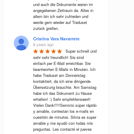
und auch die Dokumente waren im 
angegebenen Zeitraum da. Alles in 
allem bin ich sehr zufrieden und 
werde gern wieder auf Traduset 
zurück greifen.
Cristina Vara Navarrete
8 years ago
Super schnell und 
sehr sehr freundlich! Sie sind 
einfach per E-Mail erreichbar. Sie 
beantworten E-Mails in Minuten. Ich 
habe Traduset am Donnerstag 
kontaktiert, da ich eine dringende 
Übersetzung brauchte. Am Samstag 
habe ich das Dokument zu Hause 
erhalten! :) Sehr empfehlenswert! 
Vielen Dank!!!!!Servicio súper rápido 
y amable, contestan los e-mails en 
cuestión de minutos. Silvia es super 
amable y me ayudó con todas mis 
preguntas. Les contacté el jueves 