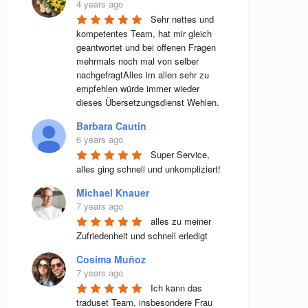
4 years ago
Sehr nettes und 
kompetentes Team, hat mir gleich 
geantwortet und bei offenen Fragen 
mehrmals noch mal von selber 
nachgefragtAlles im allen sehr zu 
empfehlen würde immer wieder 
dieses Übersetzungsdienst Wehlen.
Barbara Cautin
6 years ago
Super Service, 
alles ging schnell und unkompliziert!
Michael Knauer
7 years ago
alles zu meiner 
Zufriedenheit und schnell erledigt
Cosima Muñoz
7 years ago
Ich kann das 
traduset Team, insbesondere Frau 