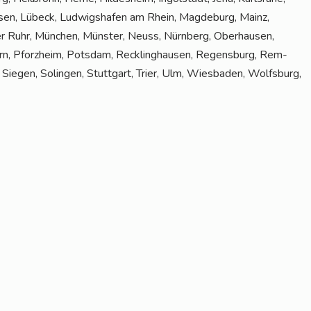
ku­sen, Lübeck, Lud­wigs­ha­fen am Rhein, Mag­de­burg, Mainz,
 Ruhr, Mün­chen, Müns­ter, Neuss, Nürn­berg, Ober­hau­sen,
n, Pforz­heim, Pots­dam, Reck­ling­hau­sen, Regens­burg, Rem­
r, Sie­gen, Solin­gen, Stutt­gart, Trier, Ulm, Wies­ba­den, Wolfs­burg,