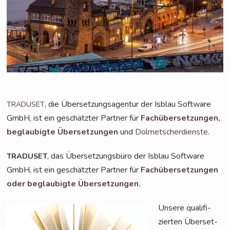
, die Über­set­zungs­agen­tur der Isblau Soft­ware
TRADUSET
GmbH, ist ein geschätz­ter Part­ner für
Fach­über­set­zun­gen,
beglau­big­te Über­set­zun­gen
und
Dol­met­scher­diens­te
.
, das Über­set­zungs­bü­ro der Isblau Soft­ware
TRADUSET
GmbH, ist ein geschätz­ter Part­ner für
Fach­über­set­zun­gen
oder beglau­big­te Übersetzungen.
Unse­re qua­li­fi­
zier­ten Über­set­