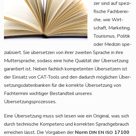
zer sind auf spe­zi­
fi­sche Fach­be­rei­
che, wie Wirt­
schaft, Mar­ke­ting,
Tou­ris­mus, Poli­tik
oder Medi­zin spe­
zia­li­siert. Sie über­set­zen von ihrer zwei­ten Spra­che in ihre
Mut­ter­spra­che, sodass eine hohe Qua­li­tät der Über­set­zung
garan­tiert ist. Neben fach­lich kom­pe­ten­ten Über­set­zern ist
der Ein­satz von CAT-Tools und den dadurch mög­li­chen Über­
set­zungs­da­ten­ban­ken für die kor­rek­te Über­set­zung von
Fach­ter­mi­ni wich­ti­ger Bestand­teil unse­res
Übersetzungsprozesses.
Eine Über­set­zung muss sich lesen wie ein Ori­gi­nal, was sich
durch tech­ni­sche Kom­pe­tenz und kor­rek­ten Sprach­ge­brauch
errei­chen lässt. Die Vor­ga­ben der
Norm
17100
DIN
EN
ISO