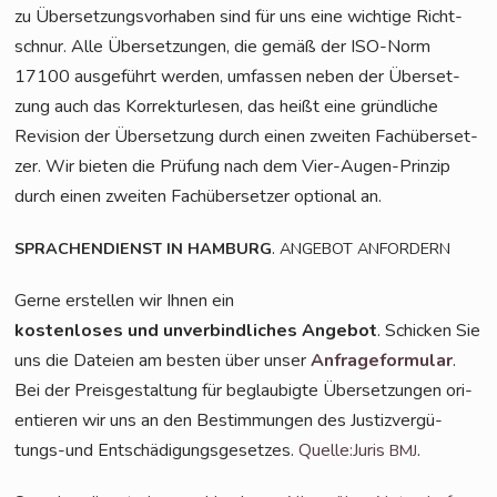
zu Über­set­zungs­vor­ha­ben sind für uns eine wich­ti­ge Richt­
schnur. Alle Über­set­zun­gen, die gemäß der ISO-Norm
17100 aus­ge­führt wer­den, umfas­sen neben der Über­set­
zung auch das Kor­rek­tur­le­sen, das heißt eine gründ­li­che
Revi­si­on der Über­set­zung durch einen zwei­ten Fach­über­set­
zer. Wir bie­ten die Prü­fung nach dem Vier-Augen-Prin­zip
durch einen zwei­ten Fach­über­set­zer optio­nal an.
.
SPRACHENDIENST
IN
HAMBURG
ANGEBOT
ANFORDERN
Ger­ne erstel­len wir Ihnen ein
kos­ten­lo­ses und unver­bind­li­ches Ange­bot
. Schi­cken Sie
uns die Datei­en am bes­ten über unser
Anfra­ge­for­mu­lar
.
Bei der Preis­ge­stal­tung für beglau­big­te Über­set­zun­gen ori­
en­tie­ren wir uns an den Bestim­mun­gen des Jus­tiz­ver­gü­
tungs-und Ent­schä­di­gungs­ge­set­zes.
Quelle:Juris
.
BMJ