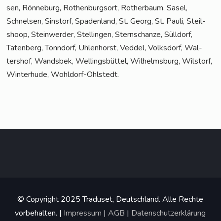
sen, Rön­ne­burg, Rothen­burg­sort, Rother­baum, Sasel,
Schnel­sen, Sinstorf, Spa­den­land, St. Georg, St. Pau­li, Steil­
shoop, Stein­wer­der, Stel­lin­gen, Stern­schan­ze, Süll­dorf,
Taten­berg, Tonn­dorf, Uhlen­horst, Ved­del, Volks­dorf, Wal­
ters­hof, Wands­bek, Wel­lings­büt­tel, Wil­helms­burg, Wilstorf,
Win­ter­hu­de, Wohldorf-Ohlstedt.
© Copyright 2025 Traduset, Deutschland. Alle Rechte
vorbehalten. |
Impressum
|
AGB
|
Datenschutzerklärung