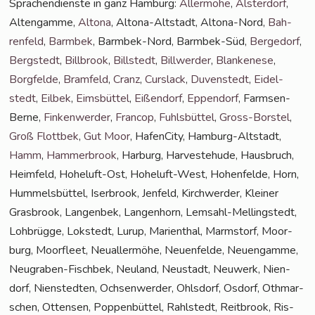
Spra­chen­diens­te in ganz Ham­burg:
Aller­mö­he
,
Als­ter­dorf
,
Alten­gam­me,
Alto­na
, Alto­na-Alt­stadt, Alto­na-Nord,
Bah­
ren­feld
,
Barm­bek
, Barm­bek-Nord, Barm­bek-Süd,
Ber­ge­dorf
,
Berg­stedt
,
Bill­brook
,
Bill­stedt
,
Bill­wer­der
,
Blan­ke­ne­se
,
Borg­fel­de
,
Bramfeld
,
Cranz
,
Curs­lack
,
Duven­stedt
,
Eidel­
stedt
,
Eil­bek
,
Eims­büt­tel
,
Eißen­dorf
,
Eppen­dorf
, Farm­sen-
Ber­ne,
Fin­ken­wer­der
,
Fran­cop
,
Fuhls­büt­tel
,
Gross-Bors­tel
,
Groß Flott­bek
,
Gut Moor
, Hafen­Ci­ty, Ham­burg-Alt­stadt,
Hamm
,
Ham­mer­brook
, Har­burg, Har­ve­ste­hu­de, Haus­bruch,
Heim­feld, Hohe­luft-Ost, Hohe­luft-West, Hohen­fel­de, Horn,
Hum­mels­büt­tel, Iser­brook, Jen­feld, Kirch­wer­der, Klei­ner
Gras­brook, Lan­gen­bek, Lan­gen­horn, Lem­sahl-Mel­ling­s­tedt,
Loh­brüg­ge, Lok­stedt, Lurup, Mari­en­thal, Marmstorf, Moor­
burg, Moor­fleet, Neu­al­ler­mö­he, Neu­en­fel­de, Neu­en­gam­me,
Neu­gra­ben-Fisch­bek, Neu­land, Neu­stadt, Neu­werk, Nien­
dorf, Nien­sted­ten, Och­sen­wer­der, Ohls­dorf, Osdorf, Oth­mar­
schen, Otten­sen, Pop­pen­büt­tel, Rahl­stedt, Reit­brook, Ris­