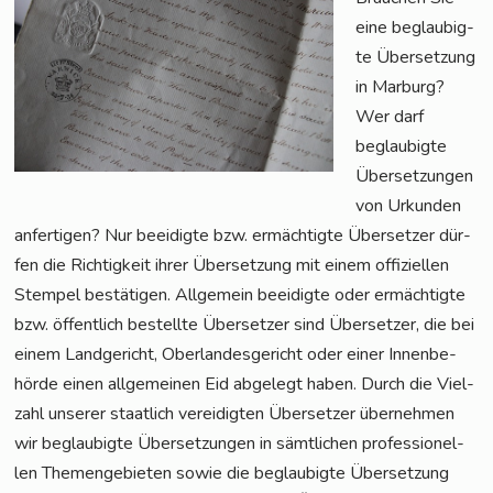
eine beglau­big­
te Über­set­zung
in Mar­burg?
Wer darf
beglau­big­te
Über­set­zun­gen
von Urkun­den
anfer­ti­gen? Nur beei­dig­te bzw. ermäch­tig­te Über­set­zer dür­
fen die Rich­tig­keit ihrer Über­set­zung mit einem offi­zi­el­len
Stem­pel bestä­ti­gen. All­ge­mein beei­dig­te oder ermäch­tig­te
bzw. öffent­lich bestell­te Über­set­zer sind Über­set­zer, die bei
einem Land­ge­richt, Ober­lan­des­ge­richt oder einer Innen­be­
hör­de einen all­ge­mei­nen Eid abge­legt haben. Durch die Viel­
zahl unse­rer staat­lich ver­ei­dig­ten Über­set­zer über­neh­men
wir beglau­big­te Über­set­zun­gen in sämt­li­chen pro­fes­sio­nel­
len The­men­ge­bie­ten sowie die beglau­big­te Über­set­zung