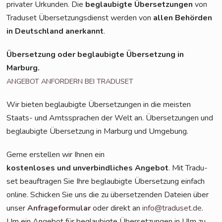
pri­va­ter Urkun­den. Die
beglau­big­te Über­set­zun­gen
von
Tra­du­set Über­set­zungs­dienst wer­den von
allen Behör­den
in Deutsch­land aner­kannt
.
Über­set­zung oder beglau­big­te Über­set­zung in
Marburg.
ANGEBOT
ANFORDERN
BEI
TRADUSET
Wir bie­ten beglau­big­te Über­set­zun­gen in die meis­ten
Staats- und Amts­spra­chen der Welt an. Über­set­zun­gen und
beglau­big­te Über­set­zung in Mar­burg und Umgebung.
Ger­ne erstel­len wir Ihnen ein
kos­ten­lo­ses und unver­bind­li­ches Ange­bot
. Mit Tra­du­
set beauf­tra­gen Sie Ihre beglau­big­te Über­set­zung ein­fach
online. Schi­cken Sie uns die zu über­set­zen­den Datei­en über
unser
Anfra­ge­for­mu­lar
oder direkt an
info@traduset.de
.
Um ein Ange­bot für beglau­big­te Über­set­zun­gen in Ulm zu