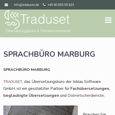
info@traduset.de
+49 40 855 09 823
SPRACHBÜRO
MARBURG
SPRACHBÜRO
MARBURG
, das Über­set­zungs­bü­ro der Isblau Soft­ware
TRADUSET
GmbH, ist ein geschätz­ter Part­ner für
Fach­über­set­zun­gen,
beglau­big­te Über­set­zun­gen
und
Dol­met­scher­diens­te
.
Brau­chen Sie