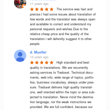
11 years ago
The service was fast and 
precise.I had some issues about translation of 
few words and the translator was always open 
and available to correct and understand my 
personal requests and wishes.Due to the 
relative cheap price and the quality of the 
translation i will defenitly suggest it to other 
people.
d. Mueller
13 years ago
High stan­dard and best 
qua­lity in trans­la­ti­ons. We are recur­rently 
asking ser­vices to Tra­du­set. Tech­ni­cal docu­
ments, web info, wide range of topics, port­fo­
lios, busi­ness voca­bu­lary, always under pres­
sure. Tra­du­set deli­vers high qua­lity trans­la­ti­
ons, well ori­en­ted wit­hin the topic or area sub­
jec­ted to trans­la­tion. Never mind the desti­na­
tion lan­guage, nor the weak instruc­tions we 
pro­vi­ded. We are full con­fi­dent, because our 