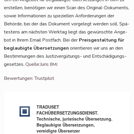
erstel­len, benö­ti­gen wir einen Scan des Ori­gi­nal-Doku­ments,
sowie Infor­ma­tio­nen zu spe­zi­el­len Anfor­de­run­gen der
Behör­de, bei der das Doku­ment vor­ge­legt wer­den soll. Spä­
tes­tens am nächs­ten Werk­tag liegt das gewünsch­te Ange­
bot in Ihrem Email Post­fach. Bei der
Preis­ge­stal­tung für
beglau­big­te Über­set­zun­gen
ori­en­tie­ren wir uns an den
Bestim­mun­gen des Jus­tiz­ver­gü­tungs- und Ent­schä­di­gungs­
ge­set­zes.
Quelle:Juris
BMJ
Bewer­tun­gen: Trustpilot
TRADUSET
FACHÜBERSETZUNGSDIENST.
Technische, juristische Übersetzung.
Beglaubigte Übersetzungen,
vereidigte Übersetzer