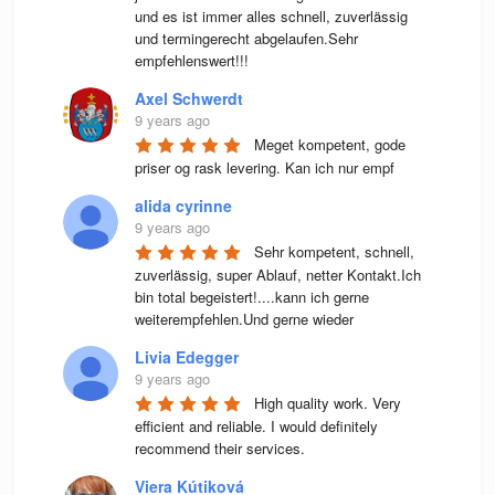
und es ist immer alles schnell, zuverlässig 
und termingerecht abgelaufen.Sehr 
empfehlenswert!!!
Axel Schwerdt
9 years ago
Meget kompetent, gode 
priser og rask levering. Kan ich nur empf
alida cyrinne
9 years ago
Sehr kompetent, schnell, 
zuverlässig, super Ablauf, netter Kontakt.Ich 
bin total begeistert!....kann ich gerne 
weiterempfehlen.Und gerne wieder
Livia Edegger
9 years ago
High quality work. Very 
efficient and reliable. I would definitely 
recommend their services.
Viera Kútiková