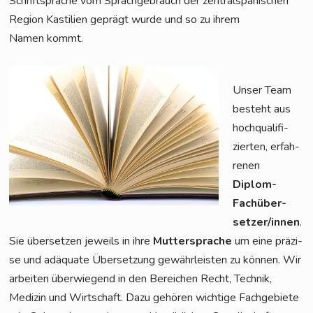
Schrift­spra­che vom Sprach­ge­brauch der zen­tral­spa­ni­schen
Regi­on Kas­ti­li­en geprägt wur­de und so zu ihrem
Namen kommt.
Unser Team
besteht aus
hoch­qua­li­fi­
zier­ten, erfah­
re­nen
Diplom-
Fach­über­
set­zer/in­nen
.
Sie über­set­zen jeweils in ihre
Mut­ter­spra­che
um eine prä­zi­
se und adäqua­te Über­set­zung gewähr­leis­ten zu kön­nen. Wir
arbei­ten über­wie­gend in den Berei­chen Recht, Tech­nik,
Medi­zin und Wirt­schaft. Dazu gehö­ren wich­ti­ge Fach­ge­bie­te