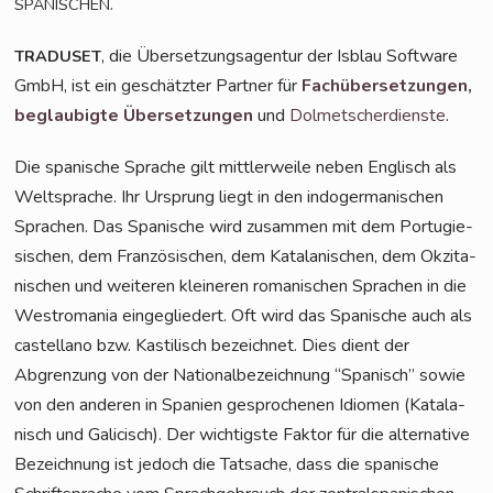
.
SPANISCHEN
, die Über­set­zungs­agen­tur der Isblau Soft­ware
TRADUSET
GmbH, ist ein geschätz­ter Part­ner für
Fach­über­set­zun­gen,
beglau­big­te Über­set­zun­gen
und
Dol­met­scher­diens­te
.
Die spa­ni­sche Spra­che gilt mitt­ler­wei­le neben Eng­lisch als
Welt­spra­che. Ihr Ursprung liegt in den indo­ger­ma­ni­schen
Spra­chen. Das Spa­ni­sche wird zusam­men mit dem Por­tu­gie­
si­schen, dem Fran­zö­si­schen, dem Kata­la­ni­schen, dem Okzita­
ni­schen und wei­te­ren klei­ne­ren roma­ni­schen Spra­chen in die
West­ro­ma­nia ein­ge­glie­dert. Oft wird das Spa­ni­sche auch als
cas­tel­lano bzw. Kas­ti­lisch bezeich­net. Dies dient der
Abgren­zung von der Natio­nal­be­zeich­nung “Spa­nisch” sowie
von den ande­ren in Spa­ni­en gespro­che­nen Idio­men (Kata­la­
nisch und Gali­cisch). Der wich­tigs­te Fak­tor für die alter­na­ti­ve
Bezeich­nung ist jedoch die Tat­sa­che, dass die spa­ni­sche