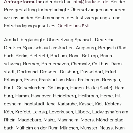
Anfra­ge­for­mu­lar
oder direkt an
info@traduset.de
. Bei der
Preis­ge­stal­tung für beglau­big­te Über­set­zun­gen ori­en­tie­ren
wir uns an den Bestim­mun­gen des Jus­tiz­ver­gü­tungs- und
Ent­schä­di­gungs­ge­set­zes.
Quelle:Juris
.
BMJ
Amt­lich beglau­big­te Über­set­zung Spa­nisch-Deut­sch/
Deutsch-Spa­nisch auch in: Aachen, Augs­burg, Ber­gisch Glad­
bach, Ber­lin, Bie­le­feld, Bochum, Bonn, Bot­trop, Braun­
schweig, Bre­men, Bre­mer­ha­ven, Chem­nitz, Cott­bus, Darm­
stadt, Dort­mund, Dres­den, Duis­burg, Düs­sel­dorf, Erfurt,
Erlan­gen, Essen, Frank­furt am Main, Frei­burg im Breis­gau,
Fürth, Gel­sen­kir­chen, Göt­tin­gen, Hagen, Hal­le (Saa­le), Ham­
burg, Hamm, Han­no­ver, Hei­del­berg, Heil­bronn, Her­ne, Hil­
des­heim, Ingol­stadt, Jena, Karls­ru­he, Kas­sel, Kiel, Koblenz,
Köln, Kre­feld, Leip­zig, Lever­ku­sen, Lübeck, Lud­wigs­ha­fen am
Rhein, Mag­de­burg, Mainz, Mann­heim, Moers, Mön­chen­glad­
bach, Mül­heim an der Ruhr, Mün­chen, Müns­ter, Neuss, Nürn­