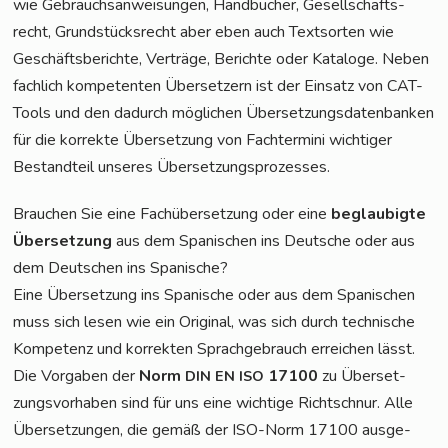
wie Gebrauchs­an­wei­sun­gen, Hand­bü­cher, Gesell­schafts­
recht, Grund­stücks­recht aber eben auch Text­sor­ten wie
Geschäfts­be­rich­te, Ver­trä­ge, Berich­te oder Kata­lo­ge. Neben
fach­lich kom­pe­ten­ten Über­set­zern ist der Ein­satz von CAT-
Tools und den dadurch mög­li­chen Über­set­zungs­da­ten­ban­ken
für die kor­rek­te Über­set­zung von Fach­ter­mi­ni wich­ti­ger
Bestand­teil unse­res Übersetzungsprozesses.
Brau­chen Sie eine Fach­über­set­zung oder eine
beglau­big­te
Über­set­zung
aus dem Spa­ni­schen ins Deut­sche oder aus
dem Deut­schen ins Spanische?
Eine Über­set­zung ins Spa­ni­sche oder aus dem Spa­ni­schen
muss sich lesen wie ein Ori­gi­nal, was sich durch tech­ni­sche
Kom­pe­tenz und kor­rek­ten Sprach­ge­brauch errei­chen lässt.
Die Vor­ga­ben der
Norm
17100
zu Über­set­
DIN
EN
ISO
zungs­vor­ha­ben sind für uns eine wich­ti­ge Richt­schnur. Alle
Über­set­zun­gen, die gemäß der ISO-Norm 17100 aus­ge­