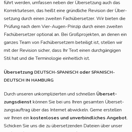
führt wer­den, umfas­sen neben der Über­set­zung auch das
Kor­rek­tur­le­sen, das heißt eine gründ­li­che Revi­si­on der Über­
set­zung durch einen zwei­ten Fach­über­set­zer. Wir bie­ten die
Prü­fung nach dem Vier-Augen-Prin­zip durch einen zwei­ten
Fach­über­set­zer optio­nal an. Bei Groß­pro­jek­ten, an denen ein
gan­zes Team von Fach­über­set­zern betei­ligt ist, stel­len wir
mit der Revi­si­on sicher, dass Ihr Text einen durch­gän­gi­gen
Stil hat und die Ter­mi­no­lo­gie ein­heit­lich ist.
Über­set­zung
oder
DEUTSCH-SPANISCH
SPANISCH-
DEUTSCH
IN
HAMBURG
Durch unse­ren unkom­pli­zier­ten und schnel­len
Über­set­
zungs­dienst
kön­nen Sie bei uns Ihren gesam­ten Über­set­
zungs­auf­trag über das Inter­net abwi­ckeln. Ger­ne erstel­len
wir Ihnen ein
kos­ten­lo­ses und unver­bind­li­ches Ange­bot
.
Schi­cken Sie uns die zu über­set­zen­den Datei­en über unser