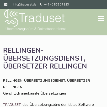
info@traduset.de
+49 40 855 09 823
RELLINGEN-
,
ÜBERSETZUNGSDIENST
ÜBERSETZER
RELLINGEN
,
RELLINGEN-ÜBERSETZUNGSDIENST
ÜBERSETZER
RELLINGEN
Gericht­lich aner­kann­te Übersetzungen
, das Über­set­zungs­bü­ro der Isblau Soft­ware
TRADUSET