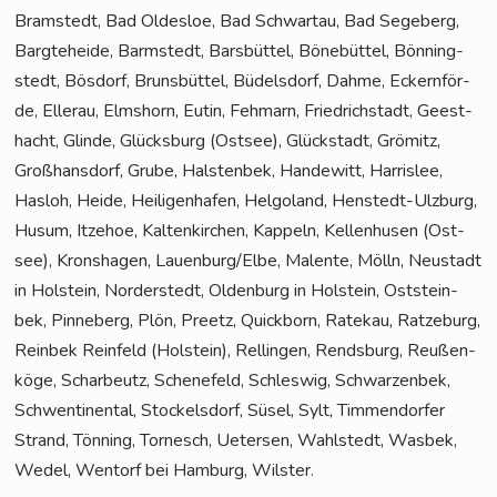
Bramstedt, Bad Oldes­loe, Bad Schwar­tau, Bad Sege­berg,
Barg­te­he­i­de, Barm­stedt, Bars­büt­tel, Böne­büt­tel, Bön­ning­
stedt, Bös­dorf, Bruns­büt­tel, Büdels­dorf, Dah­me, Eckern­för­
de, Eller­au, Elms­horn, Eutin, Feh­marn, Fried­rich­stadt, Geest­
hacht, Glin­de, Glücks­burg (Ost­see), Glück­stadt, Grömitz,
Groß­hans­dorf, Gru­be, Hals­ten­bek, Han­de­witt, Harris­lee,
Has­loh, Hei­de, Hei­li­gen­ha­fen, Hel­go­land, Hen­stedt-Ulz­burg,
Husum, Itze­hoe, Kal­ten­kir­chen, Kap­peln, Kel­len­husen (Ost­
see), Kronsha­gen, Lauenburg/Elbe, Malen­te, Mölln, Neu­stadt
in Hol­stein, Nor­der­stedt, Olden­burg in Hol­stein, Ost­stein­
bek, Pin­ne­berg, Plön, Preetz, Quick­born, Rate­kau, Rat­ze­burg,
Rein­bek Rein­feld (Hol­stein), Rel­lin­gen, Rends­burg, Reu­ßen­
kö­ge, Schar­beutz, Sche­ne­feld, Schles­wig, Schwar­zen­bek,
Schwen­ti­nen­tal, Sto­ckels­dorf, Süsel, Sylt, Tim­men­dor­fer
Strand, Tön­ning, Tor­nesch, Ueter­sen, Wahl­stedt, Was­bek,
Wedel, Wen­torf bei Ham­burg, Wilster.