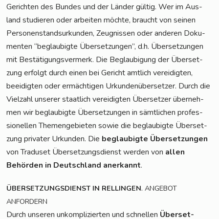
Gerich­ten des Bun­des und der Län­der gül­tig. Wer im Aus­
land stu­die­ren oder arbei­ten möch­te, braucht von sei­nen
Per­so­nen­stand­sur­kun­den, Zeug­nis­sen oder ande­ren Doku­
men­ten “beglau­big­te Über­set­zun­gen”, d.h. Über­set­zun­gen
mit Bestä­ti­gungs­ver­merk. Die Beglau­bi­gung der Über­set­
zung erfolgt durch einen bei Gericht amt­lich ver­ei­dig­ten,
beei­dig­ten oder ermäch­ti­gen Urkun­den­über­set­zer. Durch die
Viel­zahl unse­rer staat­lich ver­ei­dig­ten Über­set­zer über­neh­
men wir beglau­big­te Über­set­zun­gen in sämt­li­chen pro­fes­
sio­nel­len The­men­ge­bie­ten sowie die beglau­big­te Über­set­
zung pri­va­ter Urkun­den. Die
beglau­big­te Über­set­zun­gen
von Tra­du­set Über­set­zungs­dienst wer­den von
allen
Behör­den in Deutsch­land aner­kannt
.
.
ÜBERSETZUNGSDIENST
IN
RELLINGEN
ANGEBOT
ANFORDERN
Durch unse­ren unkom­pli­zier­ten und schnel­len
Über­set­