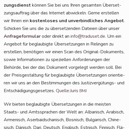
zungs­dienst
kön­nen Sie bei uns Ihren gesam­ten Über­set­
zungs­auf­trag über das Inter­net abwi­ckeln. Ger­ne erstel­len
wir Ihnen ein
kos­ten­lo­ses und unver­bind­li­ches Ange­bot
.
Schi­cken Sie uns die zu über­set­zen­den Datei­en über unser
Anfra­ge­for­mu­lar
oder direkt an
info@traduset.de
. Um ein
Ange­bot für beglau­big­te Über­set­zun­gen in Relin­gen zu
erstel­len, benö­ti­gen wir einen Scan des Ori­gi­nal-Doku­ments,
sowie Infor­ma­tio­nen zu spe­zi­el­len Anfor­de­run­gen der
Behör­de, bei der das Doku­ment vor­ge­legt wer­den soll. Bei
der Preis­ge­stal­tung für beglau­big­te Über­set­zun­gen ori­en­tie­
ren wir uns an den Bestim­mun­gen des Jus­tiz­ver­gü­tungs- und
Ent­schä­di­gungs­ge­set­zes.
Quelle:Juris
BMJ
Wir bie­ten beglau­big­te Über­set­zun­gen in die meis­ten
Staats- und Amts­spra­chen der Welt an: Alba­nisch, Ara­bisch,
Arme­nisch, Aser­bai­dscha­nisch, Bos­nisch, Bul­ga­risch, Chi­ne­
sisch, Dänisch, Dari, Deutsch, Eng­lisch, Est­nisch, Fin­nisch, Flä­