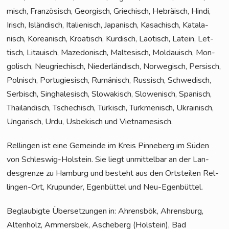
misch, Fran­zö­sisch, Geor­gisch, Grie­chisch, Hebrä­isch, Hin­di,
Irisch, Islän­disch, Ita­lie­nisch, Japa­nisch, Kasa­chisch, Kata­la­
nisch, Korea­nisch, Kroa­tisch, Kur­disch, Lao­tisch, Latein, Let­
tisch, Litau­isch, Maze­do­nisch, Mal­te­sisch, Mol­dauisch, Mon­
go­lisch, Neu­grie­chisch, Nie­der­län­disch, Nor­we­gisch, Per­sisch,
Pol­nisch, Por­tu­gie­sisch, Rumä­nisch, Rus­sisch, Schwe­disch,
Ser­bisch, Sin­gha­le­sisch, Slo­wa­kisch, Slo­we­nisch, Spa­nisch,
Thai­län­disch, Tsche­chisch, Tür­kisch, Turk­me­ni­sch, Ukrai­nisch,
Unga­risch, Urdu, Usbe­kisch und Vietnamesisch.
Rel­lin­gen ist eine Gemein­de im Kreis Pin­ne­berg im Süden
von Schles­wig-Hol­stein. Sie liegt unmit­tel­bar an der Lan­
des­gren­ze zu Ham­burg und besteht aus den Orts­tei­len Rel­
lin­gen-Ort, Krupun­der, Egen­büt­tel und Neu-Egenbüttel.
Beglau­big­te Über­set­zun­gen in: Ahrens­bök, Ahrens­burg,
Alten­holz, Ammers­bek, Asche­berg (Hol­stein), Bad