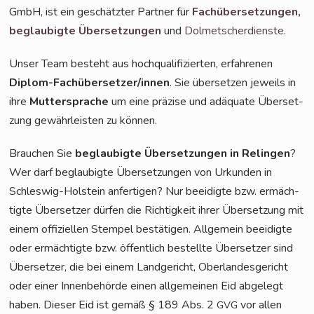
GmbH, ist ein geschätz­ter Part­ner für
Fach­über­set­zun­gen,
beglau­big­te Über­set­zun­gen
und
Dol­met­scher­diens­te
.
Unser Team besteht aus hoch­qua­li­fi­zier­ten, erfah­re­nen
Diplom-Fach­über­set­zer/in­nen
. Sie über­set­zen jeweils in
ihre
Mut­ter­spra­che
um eine prä­zi­se und adäqua­te Über­set­
zung gewähr­leis­ten zu können.
Brau­chen Sie
beglau­big­te Über­set­zun­gen in Relin­gen
?
Wer darf beglau­big­te Über­set­zun­gen von Urkun­den in
Schles­wig-Hol­stein anfer­ti­gen? Nur beei­dig­te bzw. ermäch­
tig­te Über­set­zer dür­fen die Rich­tig­keit ihrer Über­set­zung mit
einem offi­zi­el­len Stem­pel bestä­ti­gen. All­ge­mein beei­dig­te
oder ermäch­tig­te bzw. öffent­lich bestell­te Über­set­zer sind
Über­set­zer, die bei einem Land­ge­richt, Ober­lan­des­ge­richt
oder einer Innen­be­hör­de einen all­ge­mei­nen Eid abge­legt
haben. Die­ser Eid ist gemäß § 189 Abs. 2
vor allen
GVG