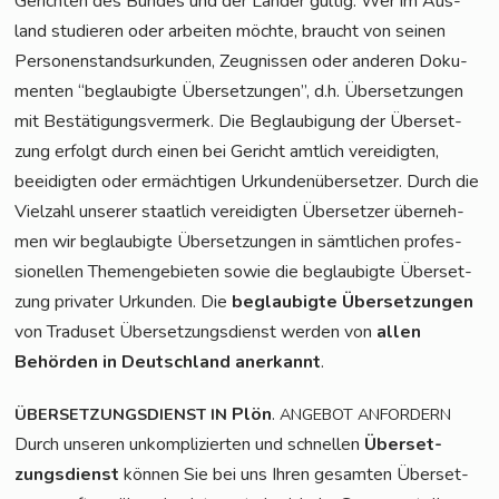
Gerich­ten des Bun­des und der Län­der gül­tig. Wer im Aus­
land stu­die­ren oder arbei­ten möch­te, braucht von sei­nen
Per­so­nen­stand­sur­kun­den, Zeug­nis­sen oder ande­ren Doku­
men­ten “beglau­big­te Über­set­zun­gen”, d.h. Über­set­zun­gen
mit Bestä­ti­gungs­ver­merk. Die Beglau­bi­gung der Über­set­
zung erfolgt durch einen bei Gericht amt­lich ver­ei­dig­ten,
beei­dig­ten oder ermäch­ti­gen Urkun­den­über­set­zer. Durch die
Viel­zahl unse­rer staat­lich ver­ei­dig­ten Über­set­zer über­neh­
men wir beglau­big­te Über­set­zun­gen in sämt­li­chen pro­fes­
sio­nel­len The­men­ge­bie­ten sowie die beglau­big­te Über­set­
zung pri­va­ter Urkun­den. Die
beglau­big­te Über­set­zun­gen
von Tra­du­set Über­set­zungs­dienst wer­den von
allen
Behör­den in Deutsch­land aner­kannt
.
Plön
.
ÜBERSETZUNGSDIENST
IN
ANGEBOT
ANFORDERN
Durch unse­ren unkom­pli­zier­ten und schnel­len
Über­set­
zungs­dienst
kön­nen Sie bei uns Ihren gesam­ten Über­set­