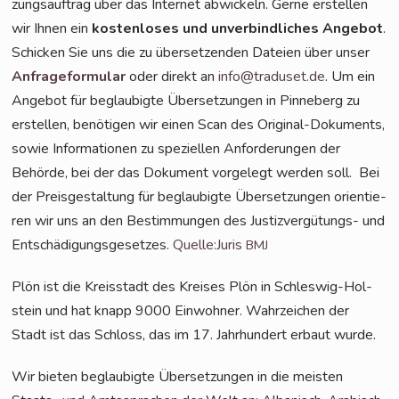
zungs­auf­trag über das Inter­net abwi­ckeln. Ger­ne erstel­len
wir Ihnen ein
kos­ten­lo­ses und unver­bind­li­ches Ange­bot
.
Schi­cken Sie uns die zu über­set­zen­den Datei­en über unser
Anfra­ge­for­mu­lar
oder direkt an
info@traduset.de
. Um ein
Ange­bot für beglau­big­te Über­set­zun­gen in Pin­ne­berg zu
erstel­len, benö­ti­gen wir einen Scan des Ori­gi­nal-Doku­ments,
sowie Infor­ma­tio­nen zu spe­zi­el­len Anfor­de­run­gen der
Behör­de, bei der das Doku­ment vor­ge­legt wer­den soll. Bei
der Preis­ge­stal­tung für beglau­big­te Über­set­zun­gen ori­en­tie­
ren wir uns an den Bestim­mun­gen des Jus­tiz­ver­gü­tungs- und
Ent­schä­di­gungs­ge­set­zes.
Quelle:Juris
BMJ
Plön ist die Kreis­stadt des Krei­ses Plön in Schles­wig-Hol­
stein und hat knapp 9000 Ein­woh­ner. Wahr­zei­chen der
Stadt ist das Schloss, das im 17. Jahr­hun­dert erbaut wurde.
Wir bie­ten beglau­big­te Über­set­zun­gen in die meis­ten