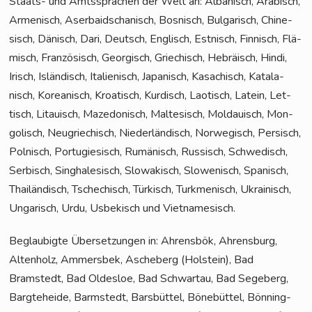
Staats- und Amts­spra­chen der Welt an: Alba­nisch, Ara­bisch,
Arme­nisch, Aser­bai­dscha­nisch, Bos­nisch, Bul­ga­risch, Chi­ne­
sisch, Dänisch, Dari, Deutsch, Eng­lisch, Est­nisch, Fin­nisch, Flä­
misch, Fran­zö­sisch, Geor­gisch, Grie­chisch, Hebrä­isch, Hin­di,
Irisch, Islän­disch, Ita­lie­nisch, Japa­nisch, Kasa­chisch, Kata­la­
nisch, Korea­nisch, Kroa­tisch, Kur­disch, Lao­tisch, Latein, Let­
tisch, Litau­isch, Maze­do­nisch, Mal­te­sisch, Mol­dauisch, Mon­
go­lisch, Neu­grie­chisch, Nie­der­län­disch, Nor­we­gisch, Per­sisch,
Pol­nisch, Por­tu­gie­sisch, Rumä­nisch, Rus­sisch, Schwe­disch,
Ser­bisch, Sin­gha­le­sisch, Slo­wa­kisch, Slo­we­nisch, Spa­nisch,
Thai­län­disch, Tsche­chisch, Tür­kisch, Turk­me­ni­sch, Ukrai­nisch,
Unga­risch, Urdu, Usbe­kisch und Vietnamesisch.
Beglau­big­te Über­set­zun­gen in: Ahrens­bök, Ahrens­burg,
Alten­holz, Ammers­bek, Asche­berg (Hol­stein), Bad
Bramstedt, Bad Oldes­loe, Bad Schwar­tau, Bad Sege­berg,
Barg­te­he­i­de, Barm­stedt, Bars­büt­tel, Böne­büt­tel, Bön­ning­