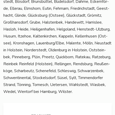
stedt, Bös­dorf, Bruns­büt­tel, Büdels­dorf, Dah­me, Eckern­för­
de, Eller­au, Elms­horn, Eutin, Feh­marn, Fried­rich­stadt, Geest­
hacht, Glin­de, Glücks­burg (Ost­see), Glück­stadt, Grömitz,
Groß­hans­dorf, Gru­be, Hals­ten­bek, Han­de­witt, Harris­lee,
Has­loh, Hei­de, Hei­li­gen­ha­fen, Hel­go­land, Hen­stedt-Ulz­burg,
Husum, Itze­hoe, Kal­ten­kir­chen, Kap­peln, Kel­len­husen (Ost­
see), Kronsha­gen, Lauenburg/Elbe, Malen­te, Mölln, Neu­stadt
in Hol­stein, Nor­der­stedt, Olden­burg in Hol­stein, Ost­stein­
bek, Pin­ne­berg, Plön, Preetz, Quick­born, Rate­kau, Rat­ze­burg,
Rein­bek Rein­feld (Hol­stein), Rel­lin­gen, Rends­burg, Reu­ßen­
kö­ge, Schar­beutz, Sche­ne­feld, Schles­wig, Schwar­zen­bek,
Schwen­ti­nen­tal, Sto­ckels­dorf, Süsel, Sylt, Tim­men­dor­fer
Strand, Tön­ning, Tor­nesch, Ueter­sen, Wahl­stedt, Was­bek,
Wedel, Wen­torf bei Ham­burg, Wilster.