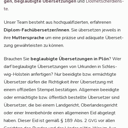
gen,
beglau­big­te Über­set­zun­gen
und
Dol­met­scher­diens­
te
.
Unser Team besteht aus hoch­qua­li­fi­zier­ten, erfah­re­nen
Diplom-Fach­über­set­zer/in­nen
. Sie über­set­zen jeweils in
ihre
Mut­ter­spra­che
um eine prä­zi­se und adäqua­te Über­set­
zung gewähr­leis­ten zu können.
Brau­chen Sie
beglau­big­te Über­set­zun­gen in Plön
? Wer
darf beglau­big­te Über­set­zun­gen von Urkun­den in Schles­
wig-Hol­stein anfer­ti­gen? Nur beei­dig­te bzw. ermäch­tig­te
Über­set­zer dür­fen die Rich­tig­keit ihrer Über­set­zung mit
einem offi­zi­el­len Stem­pel bestä­ti­gen. All­ge­mein beei­dig­te
oder ermäch­tig­te bzw. öffent­lich bestell­te Über­set­zer sind
Über­set­zer, die bei einem Land­ge­richt, Ober­lan­des­ge­richt
oder einer Innen­be­hör­de einen all­ge­mei­nen Eid abge­legt
haben. Die­ser Eid ist gemäß § 189 Abs. 2
vor allen
GVG