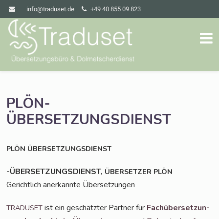
info@traduset.de
+49 40 855 09 823
PLÖN-
ÜBERSETZUNGSDIENST
PLÖN
ÜBERSETZUNGSDIENST
-ÜBERSETZUNGSDIENST,
ÜBERSETZER
PLÖN
Gericht­lich aner­kann­te Übersetzungen
ist ein geschätz­ter Part­ner für
Fach­über­set­zun­
TRADUSET