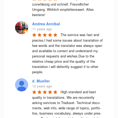
zuverlässig und schnell. Freundlicher 
Umgang. Wirklich empfehlenswert. Alles 
bestens! 
Andrea Annibal
11 years ago
The service was fast and 
precise.I had some issues about translation of 
few words and the translator was always open 
and available to correct and understand my 
personal requests and wishes.Due to the 
relative cheap price and the quality of the 
translation i will defenitly suggest it to other 
people.
d. Mueller
13 years ago
High stan­dard and best 
qua­lity in trans­la­ti­ons. We are recur­rently 
asking ser­vices to Tra­du­set. Tech­ni­cal docu­
ments, web info, wide range of topics, port­fo­
lios, busi­ness voca­bu­lary, always under pres­