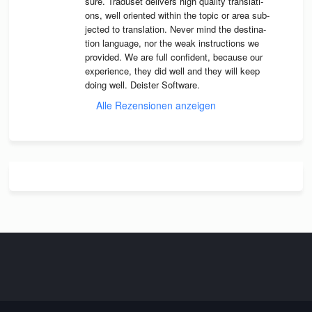
sure. Tra­du­set deli­vers high qua­lity trans­la­ti­
ons, well ori­en­ted wit­hin the topic or area sub­
jec­ted to trans­la­tion. Never mind the desti­na­
tion lan­guage, nor the weak instruc­tions we 
pro­vi­ded. We are full con­fi­dent, because our 
expe­ri­ence, they did well and they will keep 
doing well. Deis­ter Software.
Alle Rezensionen anzeigen