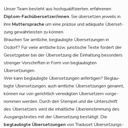
Unser Team besteht aus hoch­qua­li­fi­zier­ten, erfah­re­nen
Diplom-Fach­über­set­zer/in­nen
. Sie über­set­zen jeweils in
ihre
Mut­ter­spra­che
um eine prä­zi­se und adäqua­te Über­set­
zung gewähr­leis­ten zu können.
Brau­chen Sie amt­li­che, beglau­big­te Über­set­zun­gen in
Osdorf? Für vie­le amt­li­che bzw. juris­ti­sche Tex­te for­dert der
Gesetz­ge­ber bei der Über­set­zung die Ein­hal­tung beson­ders
stren­ger Vor­schrif­ten in Form von beglau­big­ten
Übersetzungen.
Wer kann beglau­big­te Über­set­zun­gen anfer­ti­gen? Beglau­
big­te Über­set­zun­gen, auch amt­li­che Über­set­zun­gen genannt,
kön­nen nur von gericht­lich ver­ei­dig­ten Über­set­zern vor­ge­
nom­men wer­den. Durch den Stem­pel und die Unter­schrift
des Über­set­zers wird die inhalt­li­che Über­ein­stim­mung des
Aus­gangs­tex­tes mit der Über­set­zung bestä­tigt. Die
beglau­big­te Über­set­zun­gen
von Tra­du­set Über­set­zungs­