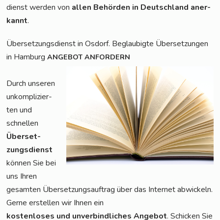
dienst wer­den von
allen Behör­den in Deutsch­land aner­
kannt
.
Über­set­zungs­dienst in Osdorf. Beglau­big­te Über­set­zun­gen
in Ham­burg
ANGEBOT
ANFORDERN
Durch unse­ren
unkom­pli­zier­
ten und
schnel­len
Über­set­
zungs­dienst
kön­nen Sie bei
uns Ihren
gesam­ten Über­set­zungs­auf­trag über das Inter­net abwi­ckeln.
Ger­ne erstel­len wir Ihnen ein
kos­ten­lo­ses und unver­bind­li­ches Ange­bot
. Schi­cken Sie