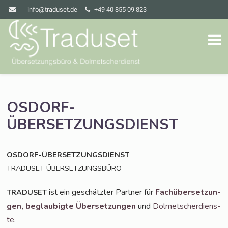
info@traduset.de
+49 40 855 09 823
OSDORF-
ÜBERSETZUNGSDIENST
OSDORF-ÜBERSETZUNGSDIENST
TRADUSET
ÜBERSETZUNGSBÜRO
ist ein geschätz­ter Part­ner für
Fach­über­set­zun­
TRADUSET
gen,
beglau­big­te Über­set­zun­gen
und
Dol­met­scher­diens­
te
.