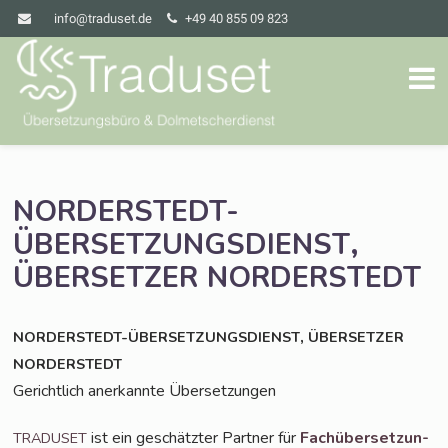
info@traduset.de
+49 40 855 09 823
NORDERSTEDT-
,
ÜBERSETZUNGSDIENST
ÜBERSETZER
NORDERSTEDT
,
NORDERSTEDT-ÜBERSETZUNGSDIENST
ÜBERSETZER
NORDERSTEDT
Gericht­lich aner­kann­te Übersetzungen
ist ein geschätz­ter Part­ner für
Fach­über­set­zun­
TRADUSET