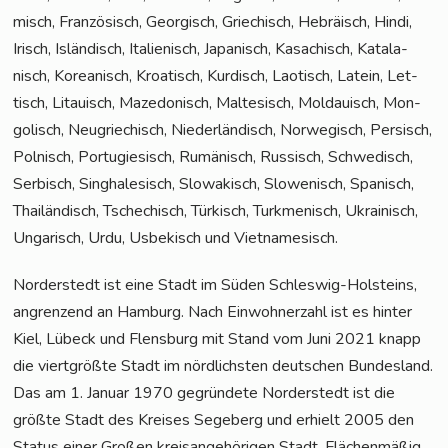
misch, Fran­zö­sisch, Geor­gisch, Grie­chisch, Hebrä­isch, Hin­di,
Irisch, Islän­disch, Ita­lie­nisch, Japa­nisch, Kasa­chisch, Kata­la­
nisch, Korea­nisch, Kroa­tisch, Kur­disch, Lao­tisch, Latein, Let­
tisch, Litau­isch, Maze­do­nisch, Mal­te­sisch, Mol­dauisch, Mon­
go­lisch, Neu­grie­chisch, Nie­der­län­disch, Nor­we­gisch, Per­sisch,
Pol­nisch, Por­tu­gie­sisch, Rumä­nisch, Rus­sisch, Schwe­disch,
Ser­bisch, Sin­gha­le­sisch, Slo­wa­kisch, Slo­we­nisch, Spa­nisch,
Thai­län­disch, Tsche­chisch, Tür­kisch, Turk­me­ni­sch, Ukrai­nisch,
Unga­risch, Urdu, Usbe­kisch und Vietnamesisch.
Nor­der­stedt ist eine Stadt im Süden Schles­wig-Hol­steins,
angren­zend an Ham­burg. Nach Ein­woh­ner­zahl ist es hin­ter
Kiel, Lübeck und Flens­burg mit Stand vom Juni 2021 knapp
die viert­größ­te Stadt im nörd­lichs­ten deut­schen Bun­des­land.
Das am 1. Janu­ar 1970 gegrün­de­te Nor­der­stedt ist die
größ­te Stadt des Krei­ses Sege­berg und erhielt 2005 den
Sta­tus einer Gro­ßen kreis­an­ge­hö­ri­gen Stadt. Flä­chen­mä­ßig