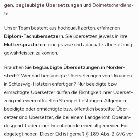
gen,
beglau­big­te Über­set­zun­gen
und
Dol­met­scher­diens­
te
.
Unser Team besteht aus hoch­qua­li­fi­zier­ten, erfah­re­nen
Diplom-Fach­über­set­zern
. Sie über­set­zen jeweils in ihre
Mut­ter­spra­che
um eine prä­zi­se und adäqua­te Über­set­zung
gewähr­leis­ten zu können.
Brau­chen Sie
beglau­big­te Über­set­zun­gen in Nor­der­
stedt
? Wer darf beglau­big­te Über­set­zun­gen von Urkun­den
in Schles­wig-Hol­stein anfer­ti­gen? Nur beei­dig­te bzw.
ermäch­tig­te Über­set­zer dür­fen die Rich­tig­keit ihrer Über­set­
zung mit einem offi­zi­el­len Stem­pel bestä­ti­gen. All­ge­mein
beei­dig­te oder ermäch­tig­te bzw. öffent­lich bestell­te Über­
set­zer sind Über­set­zer, die bei einem Land­ge­richt, Ober­lan­
des­ge­richt oder einer Innen­be­hör­de einen all­ge­mei­nen Eid
abge­legt haben. Die­ser Eid ist gemäß § 189 Abs. 2
vor
GVG