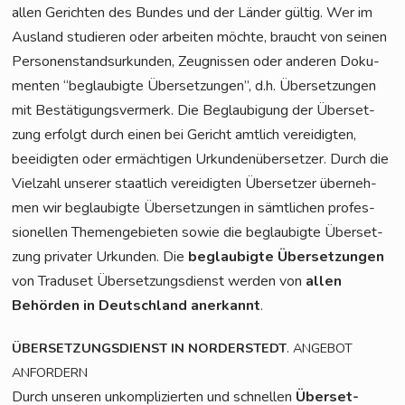
allen Gerich­ten des Bun­des und der Län­der gül­tig. Wer im
Aus­land stu­die­ren oder arbei­ten möch­te, braucht von sei­nen
Per­so­nen­stand­sur­kun­den, Zeug­nis­sen oder ande­ren Doku­
men­ten “beglau­big­te Über­set­zun­gen”, d.h. Über­set­zun­gen
mit Bestä­ti­gungs­ver­merk. Die Beglau­bi­gung der Über­set­
zung erfolgt durch einen bei Gericht amt­lich ver­ei­dig­ten,
beei­dig­ten oder ermäch­ti­gen Urkun­den­über­set­zer. Durch die
Viel­zahl unse­rer staat­lich ver­ei­dig­ten Über­set­zer über­neh­
men wir beglau­big­te Über­set­zun­gen in sämt­li­chen pro­fes­
sio­nel­len The­men­ge­bie­ten sowie die beglau­big­te Über­set­
zung pri­va­ter Urkun­den. Die
beglau­big­te Über­set­zun­gen
von Tra­du­set Über­set­zungs­dienst wer­den von
allen
Behör­den in Deutsch­land aner­kannt
.
.
ÜBERSETZUNGSDIENST
IN
NORDERSTEDT
ANGEBOT
ANFORDERN
Durch unse­ren unkom­pli­zier­ten und schnel­len
Über­set­