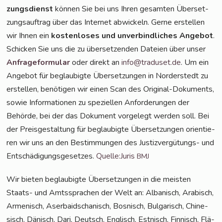
zungs­dienst
kön­nen Sie bei uns Ihren gesam­ten Über­set­
zungs­auf­trag über das Inter­net abwi­ckeln. Ger­ne erstel­len
wir Ihnen ein
kos­ten­lo­ses und unver­bind­li­ches Ange­bot
.
Schi­cken Sie uns die zu über­set­zen­den Datei­en über unser
Anfra­ge­for­mu­lar
oder direkt an
info@traduset.de
. Um ein
Ange­bot für beglau­big­te Über­set­zun­gen in Nor­der­stedt zu
erstel­len, benö­ti­gen wir einen Scan des Ori­gi­nal-Doku­ments,
sowie Infor­ma­tio­nen zu spe­zi­el­len Anfor­de­run­gen der
Behör­de, bei der das Doku­ment vor­ge­legt wer­den soll. Bei
der Preis­ge­stal­tung für beglau­big­te Über­set­zun­gen ori­en­tie­
ren wir uns an den Bestim­mun­gen des Jus­tiz­ver­gü­tungs- und
Ent­schä­di­gungs­ge­set­zes.
Quelle:Juris
BMJ
Wir bie­ten beglau­big­te Über­set­zun­gen in die meis­ten
Staats- und Amts­spra­chen der Welt an: Alba­nisch, Ara­bisch,
Arme­nisch, Aser­bai­dscha­nisch, Bos­nisch, Bul­ga­risch, Chi­ne­
sisch, Dänisch, Dari, Deutsch, Eng­lisch, Est­nisch, Fin­nisch, Flä­