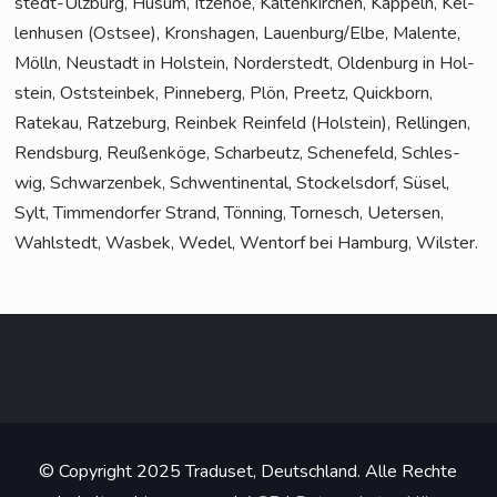
stedt-Ulz­burg, Husum, Itze­hoe, Kal­ten­kir­chen, Kap­peln, Kel­
len­husen (Ost­see), Kronsha­gen, Lauenburg/Elbe, Malen­te,
Mölln, Neu­stadt in Hol­stein, Nor­der­stedt, Olden­burg in Hol­
stein, Ost­stein­bek, Pin­ne­berg, Plön, Preetz, Quick­born,
Rate­kau, Rat­ze­burg, Rein­bek Rein­feld (Hol­stein), Rel­lin­gen,
Rends­burg, Reu­ßen­kö­ge, Schar­beutz, Sche­ne­feld, Schles­
wig, Schwar­zen­bek, Schwen­ti­nen­tal, Sto­ckels­dorf, Süsel,
Sylt, Tim­men­dor­fer Strand, Tön­ning, Tor­nesch, Ueter­sen,
Wahl­stedt, Was­bek, Wedel, Wen­torf bei Ham­burg, Wilster.
© Copyright 2025 Traduset, Deutschland. Alle Rechte