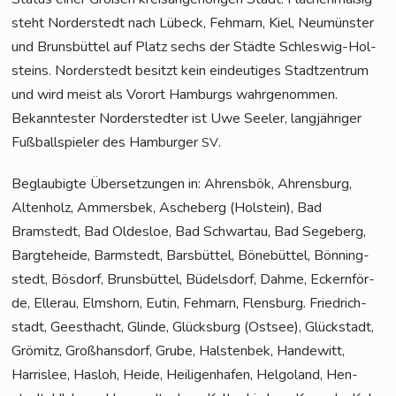
steht Nor­der­stedt nach Lübeck, Feh­marn, Kiel, Neu­müns­ter
und Bruns­büt­tel auf Platz sechs der Städ­te Schles­wig-Hol­
steins. Nor­der­stedt besitzt kein ein­deu­ti­ges Stadt­zen­trum
und wird meist als Vor­ort Ham­burgs wahr­ge­nom­men.
Bekann­tes­ter Nor­der­sted­ter ist Uwe See­ler, lang­jäh­ri­ger
Fuß­ball­spie­ler des Ham­bur­ger
.
SV
Beglau­big­te Über­set­zun­gen in: Ahrens­bök, Ahrens­burg,
Alten­holz, Ammers­bek, Asche­berg (Hol­stein), Bad
Bramstedt, Bad Oldes­loe, Bad Schwar­tau, Bad Sege­berg,
Barg­te­he­i­de, Barm­stedt, Bars­büt­tel, Böne­büt­tel, Bön­ning­
stedt, Bös­dorf, Bruns­büt­tel, Büdels­dorf, Dah­me, Eckern­för­
de, Eller­au, Elms­horn, Eutin, Feh­marn, Flens­burg. Fried­rich­
stadt, Geest­hacht, Glin­de, Glücks­burg (Ost­see), Glück­stadt,
Grömitz, Groß­hans­dorf, Gru­be, Hals­ten­bek, Han­de­witt,
Harris­lee, Has­loh, Hei­de, Hei­li­gen­ha­fen, Hel­go­land, Hen­