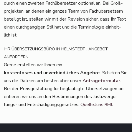
durch einen zwei­ten Fach­über­set­zer optio­nal an. Bei Groß­
pro­jek­ten, an denen ein gan­zes Team von Fach­über­set­zern
betei­ligt ist, stel­len wir mit der Revi­si­on sicher, dass Ihr Text
einen durch­gän­gi­gen Stil hat und die Ter­mi­no­lo­gie ein­heit­
lich ist.
.
IHR
ÜBERSETZUNGSBÜRO
IN
HELMSTEDT
ANGEBOT
ANFORDERN
Ger­ne erstel­len wir Ihnen ein
kos­ten­lo­ses und unver­bind­li­ches Ange­bot
. Schi­cken Sie
uns die Datei­en am bes­ten über unser
Anfra­ge­for­mu­lar
.
Bei der Preis­ge­stal­tung für beglau­big­te Über­set­zun­gen ori­
en­tie­ren wir uns an den Bestim­mun­gen des Jus­tiz­ver­gü­
tungs- und Ent­schä­di­gungs­ge­set­zes.
Quelle:Juris
.
BMJ