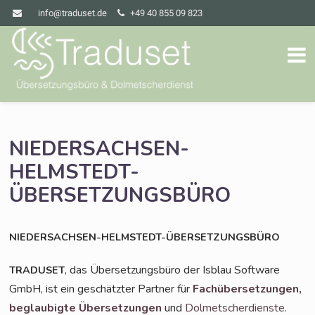
info@traduset.de
+49 40 855 09 823
NIEDERSACHSEN-
HELMSTEDT-
ÜBERSETZUNGSBÜRO
NIEDERSACHSEN-HELMSTEDT-ÜBERSETZUNGSBÜRO
, das Über­set­zungs­bü­ro der Isblau Soft­ware
TRADUSET
GmbH, ist ein geschätz­ter Part­ner für
Fach­über­set­zun­gen,
beglau­big­te Über­set­zun­gen
und
Dol­met­scher­diens­te
.