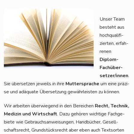
Unser Team
besteht aus
hoch­qua­li­fi­
zier­ten, erfah­
re­nen
Diplom-
Fach­über­
set­zer/in­nen
.
Sie über­set­zen jeweils in ihre
Mut­ter­spra­che
um eine prä­zi­
se und adäqua­te Über­set­zung gewähr­leis­ten zu können.
Wir arbei­ten über­wie­gend in den Berei­chen
Recht, Tech­nik,
Medi­zin und Wirt­schaft
. Dazu gehö­ren wich­ti­ge Fach­ge­
bie­te wie Gebrauchs­an­wei­sun­gen, Hand­bü­cher, Gesell­
schafts­recht, Grund­stücks­recht aber eben auch Text­sor­ten