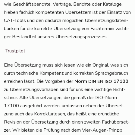
wie Geschäfts­be­rich­te, Ver­trä­ge, Berich­te oder Kata­lo­ge.
Neben fach­lich kom­pe­ten­ten Über­set­zern ist der Ein­satz von
CAT-Tools und den dadurch mög­li­chen Über­set­zungs­da­ten­
ban­ken für die kor­rek­te Über­set­zung von Fach­ter­mi­ni wich­ti­
ger Bestand­teil unse­res Übersetzungsprozesses.
Trust­pi­lot
Eine Über­set­zung muss sich lesen wie ein Ori­gi­nal, was sich
durch tech­ni­sche Kom­pe­tenz und kor­rek­ten Sprach­ge­brauch
errei­chen lässt. Die Vor­ga­ben der
Norm
17100
DIN
EN
ISO
zu Über­set­zungs­vor­ha­ben sind für uns eine wich­ti­ge Richt­
schnur. Alle Über­set­zun­gen, die gemäß der ISO-Norm
17100 aus­ge­führt wer­den, umfas­sen neben der Über­set­
zung auch das Kor­rek­tur­le­sen, das heißt eine gründ­li­che
Revi­si­on der Über­set­zung durch einen zwei­ten Fach­über­set­
zer. Wir bie­ten die Prü­fung nach dem Vier-Augen-Prin­zip