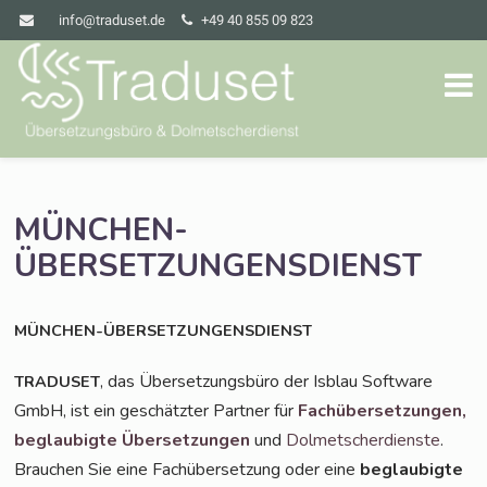
info@traduset.de
+49 40 855 09 823
MÜNCHEN-
ÜBERSETZUNGENSDIENST
MÜNCHEN-ÜBERSETZUNGENSDIENST
, das Über­set­zungs­bü­ro der Isblau Soft­ware
TRADUSET
GmbH, ist ein geschätz­ter Part­ner für
Fach­über­set­zun­gen,
beglau­big­te Über­set­zun­gen
und
Dol­met­scher­diens­te
.
Brau­chen Sie eine Fach­über­set­zung oder eine
beglau­big­te