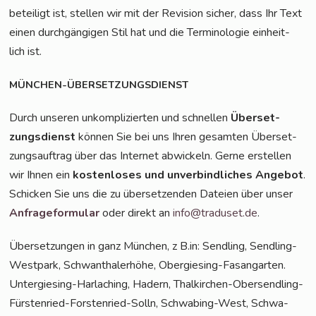
betei­ligt ist, stel­len wir mit der Revi­si­on sicher, dass Ihr Text
einen durch­gän­gi­gen Stil hat und die Ter­mi­no­lo­gie ein­heit­
lich ist.
MÜNCHEN-ÜBERSETZUNGSDIENST
Durch unse­ren unkom­pli­zier­ten und schnel­len
Über­set­
zungs­dienst
kön­nen Sie bei uns Ihren gesam­ten Über­set­
zungs­auf­trag über das Inter­net abwi­ckeln. Ger­ne erstel­len
wir Ihnen ein
kos­ten­lo­ses und unver­bind­li­ches Ange­bot
.
Schi­cken Sie uns die zu über­set­zen­den Datei­en über unser
Anfra­ge­for­mu­lar
oder direkt an
info@traduset.de
.
Über­set­zun­gen in ganz Mün­chen, z B.in: Send­ling, Send­ling-
West­park, Schwan­tha­lerhö­he, Obergiesing-Fasangarten.
Unter­gie­sing-Har­laching, Hadern, Thal­kir­chen-Ober­send­ling-
Fürs­ten­ried-Fors­ten­ried-Solln, Schwa­bing-West, Schwa­