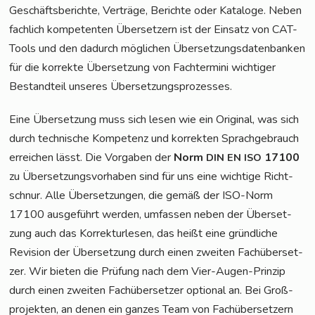
Geschäfts­be­rich­te, Ver­trä­ge, Berich­te oder Kata­lo­ge. Neben
fach­lich kom­pe­ten­ten Über­set­zern ist der Ein­satz von CAT-
Tools und den dadurch mög­li­chen Über­set­zungs­da­ten­ban­ken
für die kor­rek­te Über­set­zung von Fach­ter­mi­ni wich­ti­ger
Bestand­teil unse­res Übersetzungsprozesses.
Eine Über­set­zung muss sich lesen wie ein Ori­gi­nal, was sich
durch tech­ni­sche Kom­pe­tenz und kor­rek­ten Sprach­ge­brauch
errei­chen lässt. Die Vor­ga­ben der
Norm
17100
DIN
EN
ISO
zu Über­set­zungs­vor­ha­ben sind für uns eine wich­ti­ge Richt­
schnur. Alle Über­set­zun­gen, die gemäß der ISO-Norm
17100 aus­ge­führt wer­den, umfas­sen neben der Über­set­
zung auch das Kor­rek­tur­le­sen, das heißt eine gründ­li­che
Revi­si­on der Über­set­zung durch einen zwei­ten Fach­über­set­
zer. Wir bie­ten die Prü­fung nach dem Vier-Augen-Prin­zip
durch einen zwei­ten Fach­über­set­zer optio­nal an. Bei Groß­
pro­jek­ten, an denen ein gan­zes Team von Fach­über­set­zern