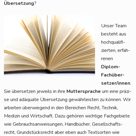
Über­set­zung
?
Unser Team
besteht aus
hoch­qua­li­fi­
zier­ten, erfah­
re­nen
Diplom-
Fach­über­
set­zer/in­nen
.
Sie über­set­zen jeweils in ihre
Mut­ter­spra­che
um eine prä­zi­
se und adäqua­te Über­set­zung gewähr­leis­ten zu kön­nen. Wir
arbei­ten über­wie­gend in den Berei­chen Recht, Tech­nik,
Medi­zin und Wirt­schaft. Dazu gehö­ren wich­ti­ge Fach­ge­bie­te
wie Gebrauchs­an­wei­sun­gen, Hand­bü­cher, Gesell­schafts­
recht, Grund­stücks­recht aber eben auch Text­sor­ten wie