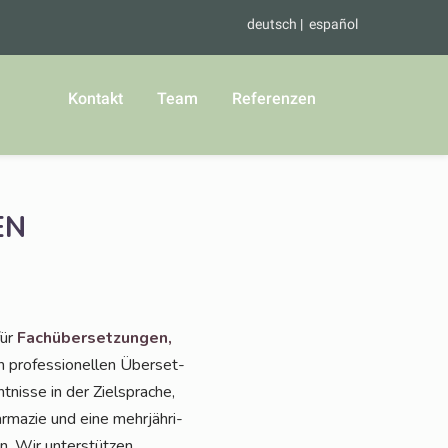
deutsch
español
Kontakt
Team
Referenzen
EN
für
Fach­über­set­zun­gen,
 pro­fes­sio­nel­len Über­set­
t­nis­se in der Ziel­spra­che,
r­ma­zie und eine mehr­jäh­ri­
n. Wir unter­stüt­zen