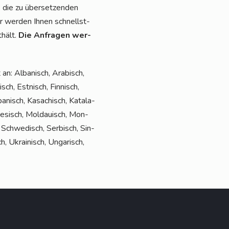
s die zu über­set­zen­den
ter wer­den Ihnen schnellst­
­hält.
Die Anfra­gen wer­
an: Alba­nisch, Ara­bisch,
sch, Est­nisch, Fin­nisch,
apa­nisch, Kasa­chisch, Kata­la­
l­te­sisch, Mol­dauisch, Mon­
h, Schwe­disch, Ser­bisch, Sin­
ch, Ukrai­nisch, Unga­risch,