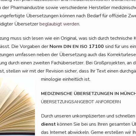
er Phar­ma­in­dus­trie sowie ver­schie­de­ne Her­stel­ler medi­zi­ni­s
nge­fer­tig­te Über­set­zun­gen kön­nen nach Bedarf für offi­zi­el­le Z
dig­ter Über­set­zer
beglau­bigt wer­den
.
­zung muss sich lesen wie ein Ori­gi­nal, was sich durch tech­ni­sche 
lässt. Die Vor­ga­ben der
Norm
17100
sind für uns eine
DIN
EN
ISO
t­zun­gen umfas­sen neben der Über­set­zung auch das Kor­rek­tur­le­se
zung durch einen zwei­ten Fach­über­set­zer. Bei Groß­pro­jek­ten, a
ist, stel­len wir mit der Revi­si­on sicher, dass Ihr Text einen durch­g
mi­no­lo­gie ein­heit­lich ist.
MEDIZINISCHE
ÜBERSETZUNGEN
IN
MÜNC
ÜBERSETZUNGSANGEBOT
ANFORDERN
Durch unse­ren unkom­pli­zier­ten und schnel­le
dienst
kön­nen Sie bei uns Ihren gesam­ten Übe
das Inter­net abwi­ckeln. Ger­ne erstel­len wir 