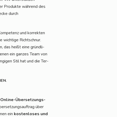
cher Pro­duk­te wäh­rend des
we­cke durch
Kom­pe­tenz und kor­rek­ten
 wich­ti­ge Richt­schnur.
n, das heißt eine gründ­li­
n denen ein gan­zes Team von
än­gi­gen Stil hat und die Ter­
.
HEN
n
Online-Über­set­zungs­
r­set­zungs­auf­trag über
Ihnen ein
kos­ten­lo­ses und