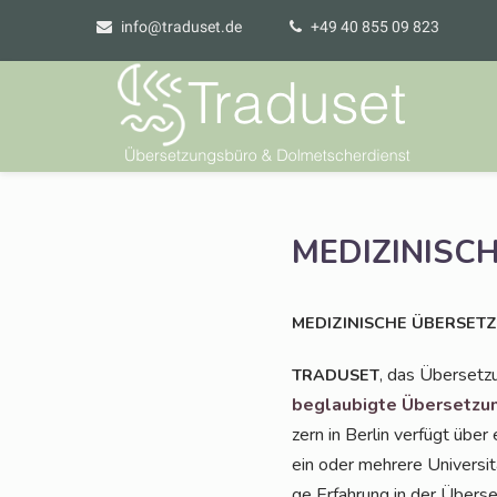
info@traduset.de
+49 40 855 09 823
MEDIZINISC
MEDIZINISCHE
ÜBERSET
, das Über­set­z
TRADUSET
beglau­big­te Über­set­zu
zern in Ber­lin ver­fügt über 
ein oder meh­re­re Uni­ver­si­
ge Erfah­rung in der Über­se