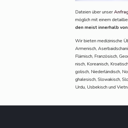
Datei­en über unser
Anfra­g
mög­lich mit einem detail­lie
den meist inner­halb von
Wir bie­ten medi­zi­ni­sche 
Arme­nisch, Aser­bai­dscha­nis
Flä­misch, Fran­zö­sisch, Geor­
nisch, Korea­nisch, Kroa­tisch
go­lisch, Nie­der­län­disch, N
gha­le­sisch, Slo­wa­kisch, Slo
Urdu, Usbe­kisch und Viet