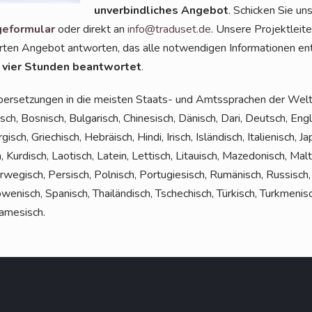
unver­bind­li­ches Ange­bot
. Schi­cken Sie un
e­for­mu­lar
oder direkt an
info@traduset.de
. Unse­re Pro­jekt­lei­
r­ten Ange­bot ant­wor­ten, das alle not­wen­di­gen Infor­ma­tio­nen ent
 vier Stun­den beant­wor­tet
.
Über­set­zun­gen in die meis­ten Staats- und Amts­spra­chen der Welt 
ch, Bos­nisch, Bul­ga­risch, Chi­ne­sisch, Dänisch, Dari, Deutsch, Eng­li
gisch, Grie­chisch, Hebrä­isch, Hin­di, Irisch, Islän­disch, Ita­lie­nisch, J
, Kur­disch, Lao­tisch, Latein, Let­tisch, Litau­isch, Maze­do­nisch, Ma
or­we­gisch, Per­sisch, Pol­nisch, Por­tu­gie­sisch, Rumä­nisch, Rus­sisc
­we­nisch, Spa­nisch, Thai­län­disch, Tsche­chisch, Tür­kisch, Turk­me­ni­s
namesisch.