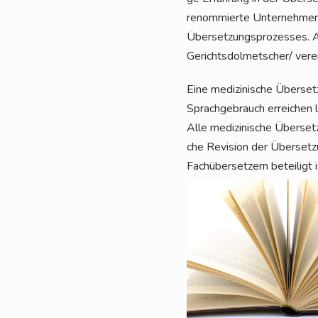
renom­mier­te Unter­neh­men d
Über­set­zungs­pro­zes­ses. A
Gerichtsdolmetscher/ ver­ei­
Eine medi­zi­ni­sche Über­set
Sprach­ge­brauch errei­chen 
Alle medi­zi­ni­sche Über­se
che Revi­si­on der Über­set­
Fach­über­set­zern betei­ligt 