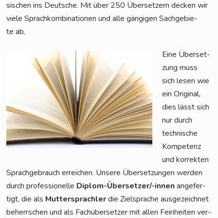
si­schen ins Deut­sche. Mit über 250 Über­set­zern decken wir
vie­le Sprach­kom­bi­na­tio­nen und alle gän­gi­gen Sach­ge­bie­
te ab.
Eine Über­set­
zung muss
sich lesen wie
ein Ori­gi­nal,
dies lässt sich
nur durch
tech­ni­sche
Kom­pe­tenz
und kor­rek­ten
Sprach­ge­brauch errei­chen. Unse­re Über­set­zun­gen wer­den
durch pro­fes­sio­nel­le
Diplom-Über­set­zer/-innen
ange­fer­
tigt, die als
Mut­ter­sprach­ler
die Ziel­spra­che aus­ge­zeich­net
beherr­schen und als Fach­über­set­zer mit allen Fein­hei­ten ver­