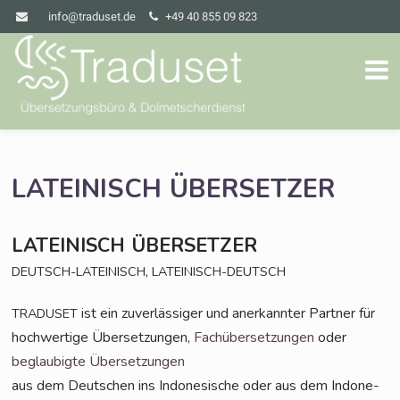
info@traduset.de
+49 40 855 09 823
LATEINISCH
ÜBERSETZER
LATEINISCH
ÜBERSETZER
,
DEUTSCH-LATEINISCH
LATEINISCH-DEUTSCH
ist ein zuver­läs­si­ger und aner­kann­ter Part­ner für
TRADUSET
hoch­wer­ti­ge Über­set­zun­gen,
Fach­über­set­zun­gen
oder
beglau­big­te Über­set­zun­gen
aus dem Deut­schen ins Indo­ne­si­sche oder aus dem Indo­ne­