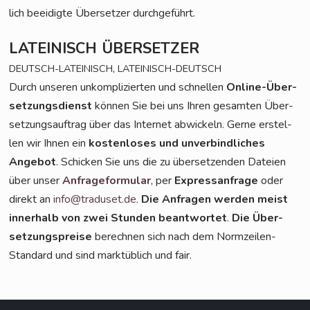
lich beei­dig­te Über­set­zer durchgeführt.
LATEINISCH
ÜBERSETZER
,
DEUTSCH-LATEINISCH
LATEINISCH-DEUTSCH
Durch unse­ren unkom­pli­zier­ten und schnel­len
Online-Über­
set­zungs­dienst
kön­nen Sie bei uns Ihren gesam­ten Über­
set­zungs­auf­trag über das Inter­net abwi­ckeln. Ger­ne erstel­
len wir Ihnen ein
kos­ten­lo­ses und unver­bind­li­ches
Ange­bot
. Schi­cken Sie uns die zu über­set­zen­den Datei­en
über unser
Anfra­ge­for­mu­lar
, per
Express­an­fra­ge
oder
direkt an
info@traduset.de
.
Die Anfra­gen wer­den meist
inner­halb von zwei Stun­den beant­wor­tet
.
Die Über­
set­zungs­prei­se
berech­nen sich nach dem Norm­zei­len-
Stan­dard und sind markt­üb­lich und fair.