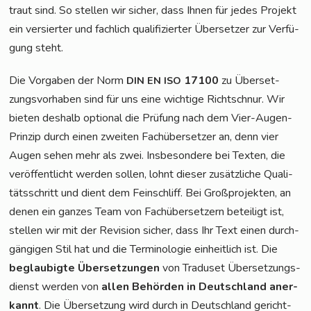
traut sind. So stel­len wir sicher, dass Ihnen für jedes Pro­jekt
ein ver­sier­ter und fach­lich qua­li­fi­zier­ter Über­set­zer zur Ver­fü­
gung steht.
Die Vor­ga­ben der Norm
17100
zu Über­set­
DIN
EN
ISO
zungs­vor­ha­ben sind für uns eine wich­ti­ge Richt­schnur. Wir
bie­ten des­halb optio­nal die Prü­fung nach dem Vier-Augen-
Prin­zip durch einen zwei­ten Fach­über­set­zer an, denn vier
Augen sehen mehr als zwei. Ins­be­son­de­re bei Tex­ten, die
ver­öf­fent­licht wer­den sol­len, lohnt die­ser zusätz­li­che Qua­li­
täts­schritt und dient dem Fein­schliff. Bei Groß­pro­jek­ten, an
denen ein gan­zes Team von Fach­über­set­zern betei­ligt ist,
stel­len wir mit der Revi­si­on sicher, dass Ihr Text einen durch­
gän­gi­gen Stil hat und die Ter­mi­no­lo­gie ein­heit­lich ist. Die
beglau­big­te Über­set­zun­gen
von Tra­du­set Über­set­zungs­
dienst wer­den von
allen Behör­den in Deutsch­land aner­
kannt
. Die Über­set­zung wird durch in Deutsch­land gericht­