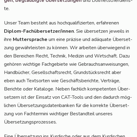
gen,
beglau­big­te Über­set­zun­gen
und Dol­met­scher­diens­
te.
Unser Team besteht aus hoch­qua­li­fi­zier­ten, erfah­re­nen
Diplom-Fach­über­set­zer/in­nen
. Sie über­set­zen jeweils in
ihre
Mut­ter­spra­che
um eine prä­zi­se und adäqua­te Über­set­
zung gewähr­leis­ten zu kön­nen. Wir arbei­ten über­wie­gend in
den Berei­chen Recht, Tech­nik, Medi­zin und Wirt­schaft. Dazu
gehö­ren wich­ti­ge Fach­ge­bie­te wie Gebrauchs­an­wei­sun­gen,
Hand­bü­cher, Gesell­schafts­recht, Grund­stücks­recht aber
eben auch Text­sor­ten wie Geschäfts­be­rich­te, Ver­trä­ge,
Berich­te oder Kata­lo­ge. Neben fach­lich kom­pe­ten­ten Über­
set­zern ist der Ein­satz von CAT-Tools und den dadurch mög­
li­chen Über­set­zungs­da­ten­ban­ken für die kor­rek­te Über­set­
zung von Fach­ter­mi­ni wich­ti­ger Bestand­teil unse­res
Übersetzungsprozesses.
Eine Über­set­zung ins Kur­di­sche oder aus dem Kur­di­schen