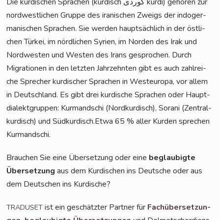
Die kur­di­schen Spra­chen (kur­disch کوردی kur­dî) gehö­ren zur
nord­west­li­chen Grup­pe des ira­ni­schen Zweigs der indo­ger­
ma­ni­schen Spra­chen. Sie wer­den haupt­säch­lich in der öst­li­
chen Tür­kei, im nörd­li­chen Syri­en, im Nor­den des Irak und
Nord­wes­ten und Wes­ten des Irans gespro­chen. Durch
Migra­tio­nen in den letz­ten Jahr­zehn­ten gibt es auch zahl­rei­
che Spre­cher kur­di­scher Spra­chen in West­eu­ro­pa, vor allem
in Deutsch­land. Es gibt drei kur­di­sche Spra­chen oder Haupt­
dia­lekt­grup­pen: Kur­mandschi (Nord­kur­disch), Sora­ni (Zen­tral­
kur­disch) und Südkurdisch.Etwa 65 % aller Kur­den spre­chen
Kurmandschi.
Brau­chen Sie eine Über­set­zung oder eine
beglau­big­te
Über­set­zung
aus dem Kur­di­schen ins Deut­sche oder aus
dem Deut­schen ins Kurdische?
ist ein geschätz­ter Part­ner für
Fach­über­set­zun­
TRADUSET