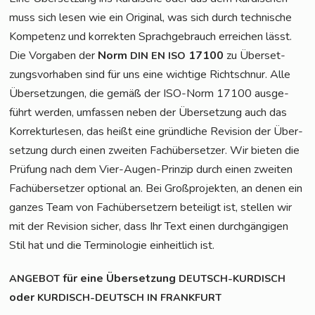
muss sich lesen wie ein Ori­gi­nal, was sich durch tech­ni­sche
Kom­pe­tenz und kor­rek­ten Sprach­ge­brauch errei­chen lässt.
Die Vor­ga­ben der
Norm
17100
zu Über­set­
DIN
EN
ISO
zungs­vor­ha­ben sind für uns eine wich­ti­ge Richt­schnur. Alle
Über­set­zun­gen, die gemäß der ISO-Norm 17100 aus­ge­
führt wer­den, umfas­sen neben der Über­set­zung auch das
Kor­rek­tur­le­sen, das heißt eine gründ­li­che Revi­si­on der Über­
set­zung durch einen zwei­ten Fach­über­set­zer. Wir bie­ten die
Prü­fung nach dem Vier-Augen-Prin­zip durch einen zwei­ten
Fach­über­set­zer optio­nal an. Bei Groß­pro­jek­ten, an denen ein
gan­zes Team von Fach­über­set­zern betei­ligt ist, stel­len wir
mit der Revi­si­on sicher, dass Ihr Text einen durch­gän­gi­gen
Stil hat und die Ter­mi­no­lo­gie ein­heit­lich ist.
für eine Über­set­zung
ANGEBOT
DEUTSCH-KURDISCH
oder
KURDISCH-DEUTSCH
IN
FRANKFURT