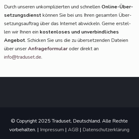
Durch unse­ren unkom­pli­zier­ten und schnel­len
Online-Über­
set­zungs­dienst
kön­nen Sie bei uns Ihren gesam­ten Über­
set­zungs­auf­trag über das Inter­net abwi­ckeln. Ger­ne erstel­
len wir Ihnen ein
kos­ten­lo­ses und unver­bind­li­ches
Ange­bot
. Schi­cken Sie uns die zu über­set­zen­den Datei­en
über unser
Anfra­ge­for­mu­lar
oder direkt an
info@traduset.de
.
© Copyright 2025 Traduset, Deutschland. Alle Rechte
vorbehalten. |
Impressum
|
AGB
|
Datenschutzerklärung