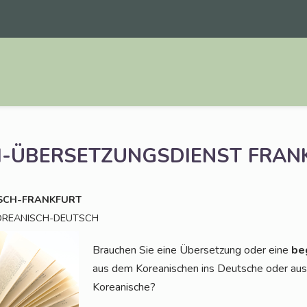
H-ÜBERSETZUNGSDIENST
FRAN
SCH-FRANKFURT
OREANISCH-DEUTSCH
Brau­chen Sie eine Über­set­zung oder eine
beg
aus dem Korea­ni­schen ins Deut­sche oder au
Koreanische?