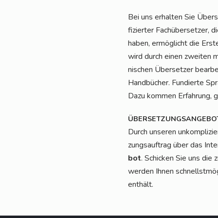
Bei uns erhal­ten Sie Über­s
fi­zier­ter Fach­über­set­zer, 
haben, ermög­licht die Erste
wird durch einen zwei­ten mu
ni­schen Über­set­zer bear­be
Hand­bü­cher. Fun­dier­te Spr
Dazu kom­men Erfah­rung, gu
ÜBERSETZUNGSANGEBO
Durch unse­ren unkom­pli­zie
zungs­auf­trag über das Inte
bot
. Schi­cken Sie uns die
wer­den Ihnen schnellst­mög­l
enthält.