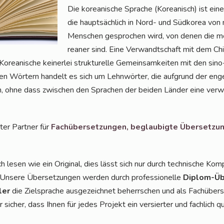
Die korea­ni­sche Spra­che (Korea­nisch) ist eine 
die haupt­säch­lich in Nord- und Süd­ko­rea von 
Men­schen gespro­chen wird, von denen die me
rea­ner sind. Eine Ver­wandt­schaft mit dem Chi­
rea­ni­sche kei­ner­lei struk­tu­rel­le Gemein­sam­kei­ten mit den sino
chen Wör­tern han­delt es sich um Lehn­wör­ter, die auf­grund der enge
, ohne dass zwi­schen den Spra­chen der bei­den Län­der eine ver­wan
ter Part­ner für
Fach­über­set­zun­gen,
beglau­big­te Über­set­zu
 lesen wie ein Ori­gi­nal, dies lässt sich nur durch tech­ni­sche Kom­
 Unse­re Über­set­zun­gen wer­den durch pro­fes­sio­nel­le
Diplom-Übe
ler
die Ziel­spra­che aus­ge­zeich­net beherr­schen und als Fach­über­se
 sicher, dass Ihnen für jedes Pro­jekt ein ver­sier­ter und fach­lich qua­l