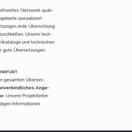
elt­wei­tes Netz­werk qua­li­
­bie­te spe­zia­li­siert
rsetzungen.Jede Über­set­zung
zu­schlie­ßen. Unse­re tech­
­ka­ta­lo­ge und tech­ni­schen
ür gute Über­set­zun­gen.
ANKFURT
en gesam­ten Über­set­
unver­bind­li­ches Ange­
ar
. Unse­re Pro­jekt­lei­ter
i­gen Infor­ma­tio­nen