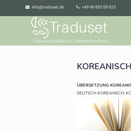
info@traduset.de
+49 40 855 09 823
KOREANISC
ÜBERSETZUNG
KOREANI
,
DEUTSCH-KOREANISCH
K