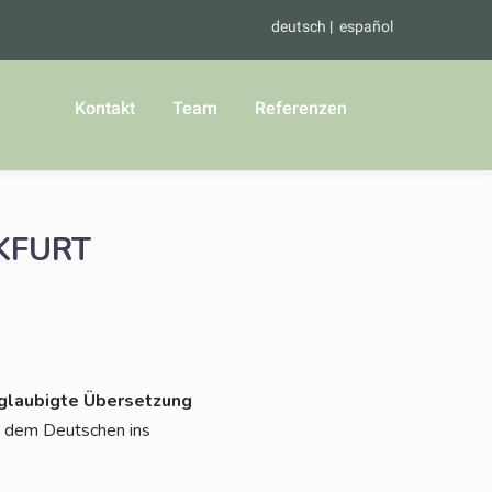
deutsch
español
Kontakt
Team
Referenzen
KFURT
lau­big­te Über­set­zung
s dem Deut­schen ins