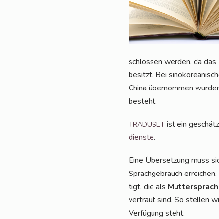
schlos­sen wer­den, da das Ko
besitzt. Bei sino­ko­rea­ni­s
Chi­na über­nom­men wur­den
besteht.
ist ein geschätz­
TRADUSET
diens­te
.
Eine Über­set­zung muss sich
Sprach­ge­brauch errei­chen.
tigt, die als
Mut­ter­sprach­
ver­traut sind. So stel­len wir
Ver­fü­gung steht.