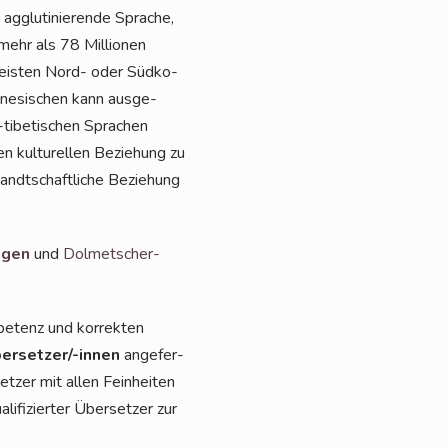
agglu­ti­nie­ren­de Spra­che,
mehr als 78 Mil­lio­nen
is­ten Nord- oder Süd­ko­
ne­si­schen kann aus­ge­
-tibe­ti­schen Spra­chen
n kul­tu­rel­len Bezie­hung zu
dt­schaft­li­che Bezie­hung
n­gen
und
Dol­met­scher­
pe­tenz und kor­rek­ten
r­set­zer/-innen
ange­fer­
t­zer mit allen Fein­hei­ten
i­fi­zier­ter Über­set­zer zur