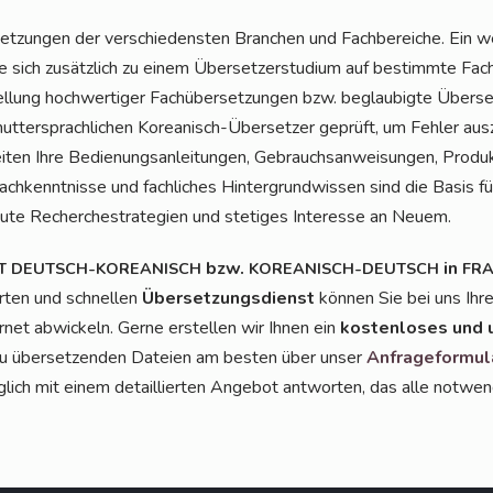
et­zun­gen der ver­schie­dens­ten Bran­chen und Fach­be­rei­che. Ein w
die sich zusätz­lich zu einem Über­set­zer­stu­di­um auf bestimm­te Fach­ge
l­lung hoch­wer­ti­ger Fach­über­set­zun­gen bzw. beglau­big­te Übe
t­ter­sprach­li­chen Korea­nisch-Über­set­zer geprüft, um Feh­ler aus­
i­ten Ihre Bedie­nungs­an­lei­tun­gen, Gebrauchs­an­wei­sun­gen, Pro­dukt
ach­kennt­nis­se und fach­li­ches Hin­ter­grund­wis­sen sind die Basis f
te Recher­chestra­te­gien und ste­ti­ges Inter­es­se an Neuem.
bzw.
in
T
DEUTSCH-KOREANISCH
KOREANISCH-DEUTSCH
FR
r­ten und schnel­len
Über­set­zungs­dienst
kön­nen Sie bei uns Ihr
r­net abwi­ckeln. Ger­ne erstel­len wir Ihnen ein
kos­ten­lo­ses und 
 zu über­set­zen­den Datei­en am bes­ten über unser
Anfra­ge­for­mu­l
ich mit einem detail­lier­ten Ange­bot ant­wor­ten, das alle not­wen­d