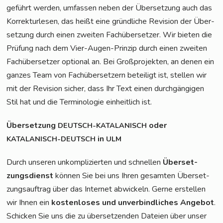
ge­führt wer­den, umfas­sen neben der Über­set­zung auch das
Kor­rek­tur­le­sen, das heißt eine gründ­li­che Revi­si­on der Über­
set­zung durch einen zwei­ten Fach­über­set­zer. Wir bie­ten die
Prü­fung nach dem Vier-Augen-Prin­zip durch einen zwei­ten
Fach­über­set­zer optio­nal an. Bei Groß­pro­jek­ten, an denen ein
gan­zes Team von Fach­über­set­zern betei­ligt ist, stel­len wir
mit der Revi­si­on sicher, dass Ihr Text einen durch­gän­gi­gen
Stil hat und die Ter­mi­no­lo­gie ein­heit­lich ist.
Über­set­zung
oder
DEUTSCH-KATALANISCH
in
KATALANISCH-DEUTSCH
ULM
Durch unse­ren unkom­pli­zier­ten und schnel­len
Über­set­
zungs­dienst
kön­nen Sie bei uns Ihren gesam­ten Über­set­
zungs­auf­trag über das Inter­net abwi­ckeln. Ger­ne erstel­len
wir Ihnen ein
kos­ten­lo­ses und unver­bind­li­ches Ange­bot
.
Schi­cken Sie uns die zu über­set­zen­den Datei­en über unser