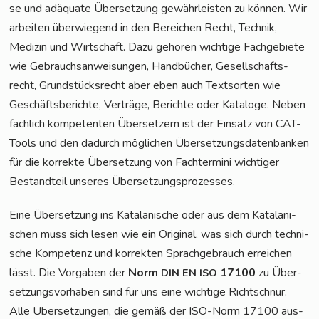
se und adäqua­te Über­set­zung gewähr­leis­ten zu kön­nen. Wir
arbei­ten über­wie­gend in den Berei­chen Recht, Tech­nik,
Medi­zin und Wirt­schaft. Dazu gehö­ren wich­ti­ge Fach­ge­bie­te
wie Gebrauchs­an­wei­sun­gen, Hand­bü­cher, Gesell­schafts­
recht, Grund­stücks­recht aber eben auch Text­sor­ten wie
Geschäfts­be­rich­te, Ver­trä­ge, Berich­te oder Kata­lo­ge. Neben
fach­lich kom­pe­ten­ten Über­set­zern ist der Ein­satz von CAT-
Tools und den dadurch mög­li­chen Über­set­zungs­da­ten­ban­ken
für die kor­rek­te Über­set­zung von Fach­ter­mi­ni wich­ti­ger
Bestand­teil unse­res Übersetzungsprozesses.
Eine Über­set­zung ins Kata­la­ni­sche oder aus dem Kata­la­ni­
schen muss sich lesen wie ein Ori­gi­nal, was sich durch tech­ni­
sche Kom­pe­tenz und kor­rek­ten Sprach­ge­brauch errei­chen
lässt. Die Vor­ga­ben der
Norm
17100
zu Über­
DIN
EN
ISO
set­zungs­vor­ha­ben sind für uns eine wich­ti­ge Richt­schnur.
Alle Über­set­zun­gen, die gemäß der ISO-Norm 17100 aus­