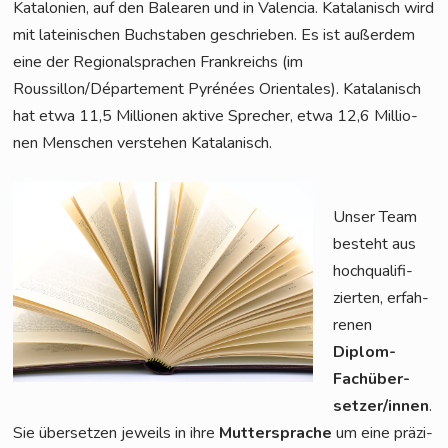
Kata­lo­ni­en, auf den Balea­ren und in Valen­cia. Kata­la­nisch wird
mit latei­ni­schen Buch­sta­ben geschrie­ben. Es ist außer­dem
eine der Regio­nal­spra­chen Frank­reichs (im
Roussillon/Département Pyré­nées Ori­en­ta­les). Kata­la­nisch
hat etwa 11,5 Mil­lio­nen akti­ve Spre­cher, etwa 12,6 Mil­lio­
nen Men­schen ver­ste­hen Katalanisch.
Unser Team
besteht aus
hoch­qua­li­fi­
zier­ten, erfah­
re­nen
Diplom-
Fach­über­
set­zer/in­nen
.
Sie über­set­zen jeweils in ihre
Mut­ter­spra­che
um eine prä­zi­