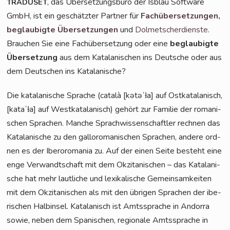
, das Über­set­zungs­bü­ro der Isblau Soft­ware
TRADUSET
GmbH, ist ein geschätz­ter Part­ner für
Fach­über­set­zun­gen,
beglau­big­te Über­set­zun­gen
und
Dol­met­scher­diens­te
.
Brau­chen Sie eine Fach­über­set­zung oder eine
beglau­big­te
Über­set­zung
aus dem Kata­la­ni­schen ins Deut­sche oder aus
dem Deut­schen ins Katalanische?
Die kata­la­ni­sche Spra­che (cata­là [kətəˈɫa] auf Ost­ka­ta­la­nisch,
[kataˈɫa] auf West­ka­ta­la­nisch) gehört zur Fami­lie der roma­ni­
schen Spra­chen. Man­che Sprach­wis­sen­schaft­ler rech­nen das
Kata­la­ni­sche zu den gal­lo­ro­ma­ni­schen Spra­chen, ande­re ord­
nen es der Ibe­ro­ro­ma­nia zu. Auf der einen Sei­te besteht eine
enge Ver­wandt­schaft mit dem Okzita­ni­schen – das Kata­la­ni­
sche hat mehr laut­li­che und lexi­ka­li­sche Gemein­sam­kei­ten
mit dem Okzita­ni­schen als mit den übri­gen Spra­chen der ibe­
ri­schen Halb­in­sel. Kata­la­nisch ist Amts­spra­che in Andor­ra
sowie, neben dem Spa­ni­schen, regio­na­le Amts­spra­che in