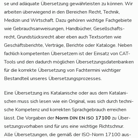
se und adäqua­te Über­set­zung gewähr­leis­ten zu kön­nen. Wir
arbei­ten über­wie­gend in den Berei­chen Recht, Tech­nik,
Medi­zin und Wirt­schaft. Dazu gehö­ren wich­ti­ge Fach­ge­bie­te
wie Gebrauchs­an­wei­sun­gen, Hand­bü­cher, Gesell­schafts­
recht, Grund­stücks­recht aber eben auch Text­sor­ten wie
Geschäfts­be­rich­te, Ver­trä­ge, Berich­te oder Kata­lo­ge. Neben
fach­lich kom­pe­ten­ten Über­set­zern ist der Ein­satz von CAT-
Tools und den dadurch mög­li­chen Über­set­zungs­da­ten­ban­ken
für die kor­rek­te Über­set­zung von Fach­ter­mi­ni wich­ti­ger
Bestand­teil unse­res Übersetzungsprozesses.
Eine Über­set­zung ins Kata­la­ni­sche oder aus dem Kata­la­ni­
schen muss sich lesen wie ein Ori­gi­nal, was sich durch tech­ni­
sche Kom­pe­tenz und kor­rek­ten Sprach­ge­brauch errei­chen
lässt. Die Vor­ga­ben der
Norm
17100
zu Über­
DIN
EN
ISO
set­zungs­vor­ha­ben sind für uns eine wich­ti­ge Richt­schnur.
Alle Über­set­zun­gen, die gemäß der ISO-Norm 17100 aus­