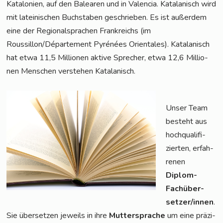
Kata­lo­ni­en, auf den Balea­ren und in Valen­cia. Kata­la­nisch wird
mit latei­ni­schen Buch­sta­ben geschrie­ben. Es ist außer­dem
eine der Regio­nal­spra­chen Frank­reichs (im
Roussillon/Département Pyré­nées Ori­en­ta­les). Kata­la­nisch
hat etwa 11,5 Mil­lio­nen akti­ve Spre­cher, etwa 12,6 Mil­lio­
nen Men­schen ver­ste­hen Katalanisch.
Unser Team
besteht aus
hoch­qua­li­fi­
zier­ten, erfah­
re­nen
Diplom-
Fach­über­
set­zer/in­nen
.
Sie über­set­zen jeweils in ihre
Mut­ter­spra­che
um eine prä­zi­