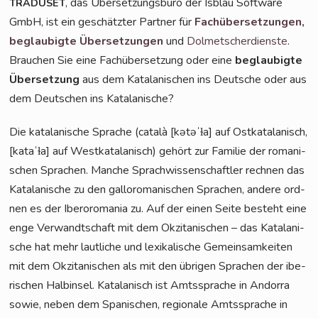
, das Über­set­zungs­bü­ro der Isblau Soft­ware
TRADUSET
GmbH, ist ein geschätz­ter Part­ner für
Fach­über­set­zun­gen,
beglau­big­te Über­set­zun­gen
und
Dol­met­scher­diens­te
.
Brau­chen Sie eine Fach­über­set­zung oder eine
beglau­big­te
Über­set­zung
aus dem Kata­la­ni­schen ins Deut­sche oder aus
dem Deut­schen ins Katalanische?
Die kata­la­ni­sche Spra­che (cata­là [kətəˈɫa] auf Ost­ka­ta­la­nisch,
[kataˈɫa] auf West­ka­ta­la­nisch) gehört zur Fami­lie der roma­ni­
schen Spra­chen. Man­che Sprach­wis­sen­schaft­ler rech­nen das
Kata­la­ni­sche zu den gal­lo­ro­ma­ni­schen Spra­chen, ande­re ord­
nen es der Ibe­ro­ro­ma­nia zu. Auf der einen Sei­te besteht eine
enge Ver­wandt­schaft mit dem Okzita­ni­schen – das Kata­la­ni­
sche hat mehr laut­li­che und lexi­ka­li­sche Gemein­sam­kei­ten
mit dem Okzita­ni­schen als mit den übri­gen Spra­chen der ibe­
ri­schen Halb­in­sel. Kata­la­nisch ist Amts­spra­che in Andor­ra
sowie, neben dem Spa­ni­schen, regio­na­le Amts­spra­che in