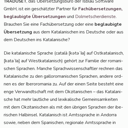
, das Über­set­zungs­bü­ro der Isblau Soft­ware
TRADUSET
GmbH, ist ein geschätz­ter Part­ner für
Fach­über­set­zun­gen,
beglau­big­te Über­set­zun­gen
und
Dol­met­scher­diens­te
.
Brau­chen Sie eine Fach­über­set­zung oder eine
beglau­big­te
Über­set­zung
aus dem Kata­la­ni­schen ins Deut­sche oder aus
dem Deut­schen ins Katalanische?
Die kata­la­ni­sche Spra­che (cata­là [kətəˈɫa] auf Ost­ka­ta­la­nisch,
[kataˈɫa] auf West­ka­ta­la­nisch) gehört zur Fami­lie der roma­ni­
schen Spra­chen. Man­che Sprach­wis­sen­schaft­ler rech­nen das
Kata­la­ni­sche zu den gal­lo­ro­ma­ni­schen Spra­chen, ande­re ord­
nen es der Ibe­ro­ro­ma­nia zu. Auf der einen Sei­te besteht eine
enge Ver­wandt­schaft mit dem Okzita­ni­schen – das Kata­la­ni­
sche hat mehr laut­li­che und lexi­ka­li­sche Gemein­sam­kei­ten
mit dem Okzita­ni­schen als mit den übri­gen Spra­chen der ibe­
ri­schen Halb­in­sel. Kata­la­nisch ist Amts­spra­che in Andor­ra
sowie, neben dem Spa­ni­schen, regio­na­le Amts­spra­che in