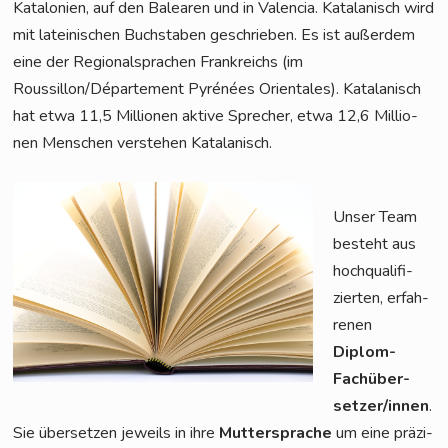
Kata­lo­ni­en, auf den Balea­ren und in Valen­cia. Kata­la­nisch wird
mit latei­ni­schen Buch­sta­ben geschrie­ben. Es ist außer­dem
eine der Regio­nal­spra­chen Frank­reichs (im
Roussillon/Département Pyré­nées Ori­en­ta­les). Kata­la­nisch
hat etwa 11,5 Mil­lio­nen akti­ve Spre­cher, etwa 12,6 Mil­lio­
nen Men­schen ver­ste­hen Katalanisch.
Unser Team
besteht aus
hoch­qua­li­fi­
zier­ten, erfah­
re­nen
Diplom-
Fach­über­
set­zer/in­nen
.
Sie über­set­zen jeweils in ihre
Mut­ter­spra­che
um eine prä­zi­