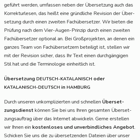
ge­führt wer­den, umfas­sen neben der Über­set­zung auch das
Kor­rek­tur­le­sen, das heißt eine gründ­li­che Revi­si­on der Über­
set­zung durch einen zwei­ten Fach­über­set­zer. Wir bie­ten die
Prü­fung nach dem Vier-Augen-Prin­zip durch einen zwei­ten
Fach­über­set­zer optio­nal an. Bei Groß­pro­jek­ten, an denen ein
gan­zes Team von Fach­über­set­zern betei­ligt ist, stel­len wir
mit der Revi­si­on sicher, dass Ihr Text einen durch­gän­gi­gen
Stil hat und die Ter­mi­no­lo­gie ein­heit­lich ist.
Über­set­zung
oder
DEUTSCH-KATALANISCH
in
KATALANISCH-DEUTSCH
HAMBURG
Durch unse­ren unkom­pli­zier­ten und schnel­len
Über­set­
zungs­dienst
kön­nen Sie bei uns Ihren gesam­ten Über­set­
zungs­auf­trag über das Inter­net abwi­ckeln. Ger­ne erstel­len
wir Ihnen ein
kos­ten­lo­ses und unver­bind­li­ches Ange­bot
.
Schi­cken Sie uns die zu über­set­zen­den Datei­en über unser