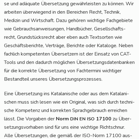
se und adäqua­te Über­set­zung gewähr­leis­ten zu kön­nen. Wir
arbei­ten über­wie­gend in den Berei­chen Recht, Tech­nik,
Medi­zin und Wirt­schaft. Dazu gehö­ren wich­ti­ge Fach­ge­bie­te
wie Gebrauchs­an­wei­sun­gen, Hand­bü­cher, Gesell­schafts­
recht, Grund­stücks­recht aber eben auch Text­sor­ten wie
Geschäfts­be­rich­te, Ver­trä­ge, Berich­te oder Kata­lo­ge. Neben
fach­lich kom­pe­ten­ten Über­set­zern ist der Ein­satz von CAT-
Tools und den dadurch mög­li­chen Über­set­zungs­da­ten­ban­ken
für die kor­rek­te Über­set­zung von Fach­ter­mi­ni wich­ti­ger
Bestand­teil unse­res Übersetzungsprozesses.
Eine Über­set­zung ins Kata­la­ni­sche oder aus dem Kata­la­ni­
schen muss sich lesen wie ein Ori­gi­nal, was sich durch tech­ni­
sche Kom­pe­tenz und kor­rek­ten Sprach­ge­brauch errei­chen
lässt. Die Vor­ga­ben der
Norm
17100
zu Über­
DIN
EN
ISO
set­zungs­vor­ha­ben sind für uns eine wich­ti­ge Richt­schnur.
Alle Über­set­zun­gen, die gemäß der ISO-Norm 17100 aus­