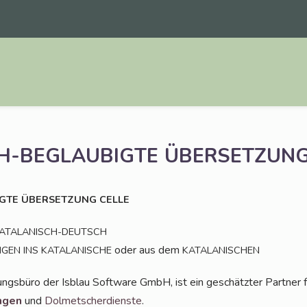
H-BEGLAUBIGTE
ÜBERSETZUN
GTE
ÜBERSETZUNG
CELLE
ATALANISCH-DEUTSCH
oder aus dem
NGEN
INS
KATALANISCHE
KATALANISCHEN
ungs­bü­ro der Isblau Soft­ware GmbH, ist ein geschätz­ter Part­ner 
n­gen
und
Dol­met­scher­diens­te
.