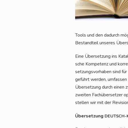
Tools und den dadurch mög­li­
Bestand­teil unse­res Übe
Eine Über­set­zung ins Kata­l
sche Kom­pe­tenz und kor­rek
set­zungs­vor­ha­ben sind f
ge­führt wer­den, umfas­sen 
Über­set­zung durch einen z
zwei­ten Fach­über­set­zer op
stel­len wir mit der Revi­si­on
Über­set­zung
DEUTSCH-