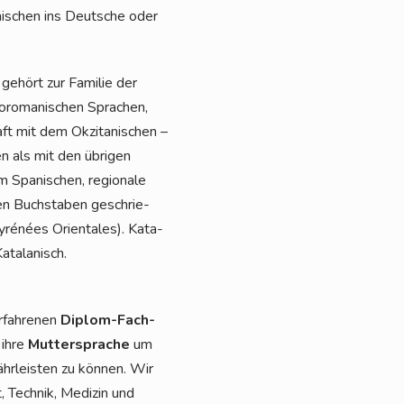
i­schen ins Deut­sche oder
h) gehört zur Fami­lie der
o­ro­ma­ni­schen Spra­chen,
aft mit dem Okzita­ni­schen –
hen als mit den übri­gen
 Spa­ni­schen, regio­na­le
chen Buch­sta­ben geschrie­
é­nées Ori­en­ta­les). Kata­
Katalanisch.
rfah­re­nen
Diplom-Fach­
 ihre
Mut­ter­spra­che
um
r­leis­ten zu kön­nen. Wir
 Tech­nik, Medi­zin und