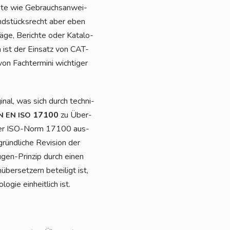
e­te wie Gebrauchs­an­wei­
und­stücks­recht aber eben
ä­ge, Berich­te oder Kata­lo­
n ist der Ein­satz von CAT-
 Fach­ter­mi­ni wich­ti­ger
­nal, was sich durch tech­ni­
17100
zu Über­
N
EN
ISO
äß der ISO-Norm 17100 aus­
ünd­li­che Revi­si­on der
ugen-Prin­zip durch einen
ber­set­zern betei­ligt ist,
­gie ein­heit­lich ist.