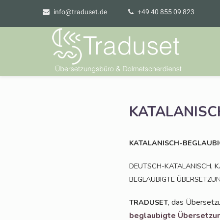
info@traduset.de
+49 40 855 09 823
KATALANISC
KATALANISCH-BEGLAUBI
,
DEUTSCH-KATALANISCH
K
BEGLAUBIGTE
ÜBERSETZU
, das Über­set­z
TRADUSET
beglau­big­te Über­set­zu