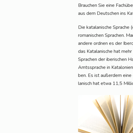
Brau­chen Sie eine Fach­übe
aus dem Deut­schen ins Ka
Die kata­la­ni­sche Spra­che (
roma­ni­schen Spra­chen. Man­
ande­re ord­nen es der Ibe­r
das Kata­la­ni­sche hat mehr 
Spra­chen der ibe­ri­schen Ha
Amts­spra­che in Kata­lo­ni­e
ben. Es ist außer­dem eine 
la­nisch hat etwa 11,5 Mil­l