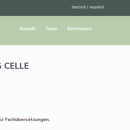
deutsch
español
Kontakt
Team
Referenzen
G
CELLE
für
Fach­über­set­zun­gen,