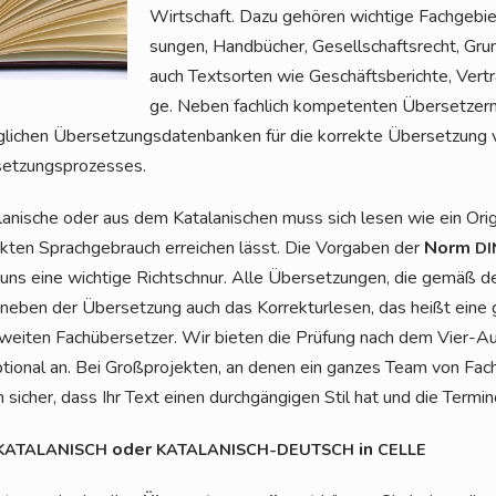
Wirt­schaft. Dazu gehö­ren wich­ti­ge Fach­ge­bi
sun­gen, Hand­bü­cher, Gesell­schafts­recht, Gr
auch Text­sor­ten wie Geschäfts­be­rich­te, Ver­tr
ge. Neben fach­lich kom­pe­ten­ten Über­set­zer
chen Über­set­zungs­da­ten­ban­ken für die kor­rek­te Über­set­zung von
rsetzungsprozesses.
a­ni­sche oder aus dem Kata­la­ni­schen muss sich lesen wie ein Ori­gi
­ten Sprach­ge­brauch errei­chen lässt. Die Vor­ga­ben der
Norm
DI
ür uns eine wich­ti­ge Richt­schnur. Alle Über­set­zun­gen, die gem
neben der Über­set­zung auch das Kor­rek­tur­le­sen, das heißt eine gr
wei­ten Fach­über­set­zer. Wir bie­ten die Prü­fung nach dem Vier-A
tio­nal an. Bei Groß­pro­jek­ten, an denen ein gan­zes Team von Fach­ü
 sicher, dass Ihr Text einen durch­gän­gi­gen Stil hat und die Ter­mi­no­lo
oder
in
KATALANISCH
KATALANISCH-DEUTSCH
CELLE