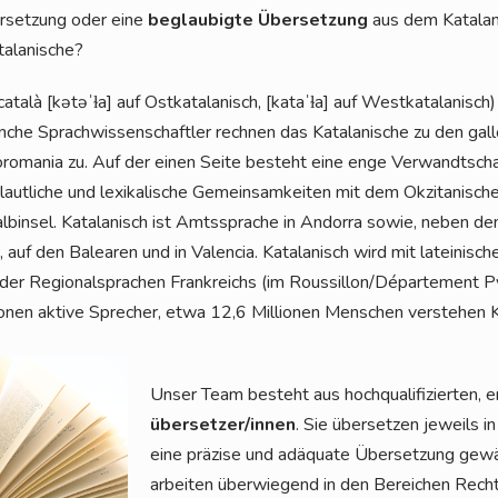
r­set­zung oder eine
beglau­big­te Über­set­zung
aus dem Kata­la­n
talanische?
cata­là [kətəˈɫa] auf Ost­ka­ta­la­nisch, [kataˈɫa] auf West­ka­ta­la­nisc
che Sprach­wis­sen­schaft­ler rech­nen das Kata­la­ni­sche zu den gal­l
o­ro­ma­nia zu. Auf der einen Sei­te besteht eine enge Ver­wandt­sch
laut­li­che und lexi­ka­li­sche Gemein­sam­kei­ten mit dem Okzita­ni­sc
lb­in­sel. Kata­la­nisch ist Amts­spra­che in Andor­ra sowie, neben dem
n, auf den Balea­ren und in Valen­cia. Kata­la­nisch wird mit latei­ni­s
der Regio­nal­spra­chen Frank­reichs (im Roussillon/Département Pyr
io­nen akti­ve Spre­cher, etwa 12,6 Mil­lio­nen Men­schen ver­ste­hen 
Unser Team besteht aus hoch­qua­li­fi­zier­ten, e
über­set­zer/in­nen
. Sie über­set­zen jeweils in
eine prä­zi­se und adäqua­te Über­set­zung gewäh
arbei­ten über­wie­gend in den Berei­chen Recht,