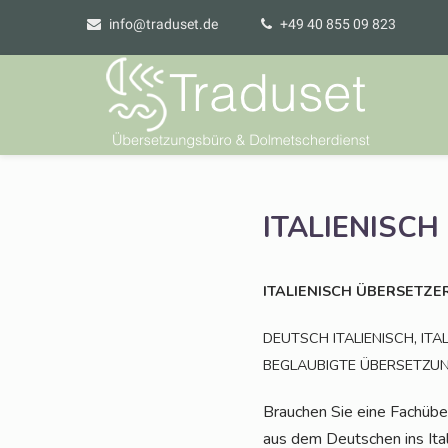
info@traduset.de
+49 40 855 09 823
ITALIENISCH
ITALIENISCH
ÜBERSETZE
,
DEUTSCH
ITALIENISCH
ITA
BEGLAUBIGTE
ÜBERSETZU
Brau­chen Sie eine Fach­übe
aus dem Deut­schen ins Ita­