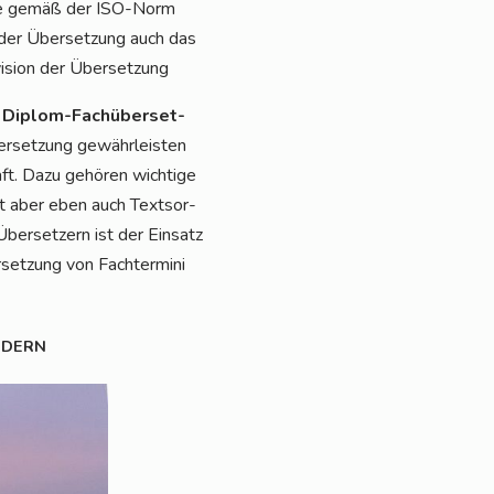
, die gemäß der ISO-Norm
der Über­set­zung auch das
i­si­on der Über­set­zung
n
Diplom-Fach­über­set­
r­set­zung gewähr­leis­ten
ft. Dazu gehö­ren wich­ti­ge
cht aber eben auch Text­sor­
Über­set­zern ist der Ein­satz
et­zung von Fach­ter­mi­ni
RDERN