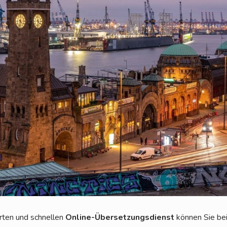
r­ten und schnel­len
Online-Über­set­zungs­dienst
kön­nen Sie be