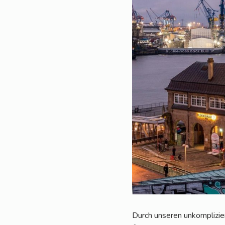
Durch unse­ren unkom­pli­zie