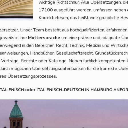
wich­ti­ge Richt­schnur. Alle Über­set­zun­gen
17100 aus­ge­führt wer­den, umfas­sen neben 
Kor­rek­tur­le­sen, das heißt eine gründ­li­che Rev
r­set­zer. Unser Team besteht aus hoch­qua­li­fi­zier­ten, erfah­re­ne
 jeweils in ihre
Mut­ter­spra­che
um eine prä­zi­se und adäqua­te Übe
er­wie­gend in den Berei­chen Recht, Tech­nik, Medi­zin und Wirt­scha
­an­wei­sun­gen, Hand­bü­cher, Gesell­schafts­recht, Grund­stücks­re
 Ver­trä­ge, Berich­te oder Kata­lo­ge. Neben fach­lich kom­pe­ten­ten 
h mög­li­chen Über­set­zungs­da­ten­ban­ken für die kor­rek­te Über­s
se­res Übersetzungsprozesses.
oder
TALIENISCH
ITALIENISCH-DEUTSCH
IN
HAMBURG
ANFO