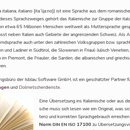
­gua ita­lia­na, ita­lia­no [itaˈli̯aːno]) ist eine Spra­che aus dem roma­ni­
ie­ses Sprach­zwei­ges gehört das Ita­lie­ni­sche zur Grup­pe der ital­
n etwa 65 Mil­lio­nen Men­schen welt­weit als Mut­ter­spra­che gespro
st neben Ita­li­en auch Gebie­te der angren­zen­den Schweiz. Als Amts
d­spra­che auch unter den zahl­rei­chen Volks­grup­pen bzw. sprach­li­c
n und Ladi­ner in Süd­ti­rol, die Slo­we­nen in Fri­aul-Julisch Vene­ti­en,
 im Pie­mont, die Fri­au­ler, die Sar­den, die alba­ni­schen und grie­chis
wen.
ungs­bü­ro der Isblau Soft­ware GmbH, ist ein geschätz­ter Part­ner f
n­gen
und
Dol­met­scher­diens­te
.
Eine Über­set­zung ins Ita­lie­ni­sche oder aus de
sche muss sich lesen wie ein Ori­gi­nal, was si
tenz und kor­rek­ten Sprach­ge­brauch errei­chen
Norm
17100
zu Über­set­zungs­vo
DIN
EN
ISO