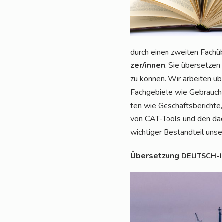
durch einen zwei­ten Fach­übe
zer/in­nen
. Sie über­set­zen
zu kön­nen. Wir arbei­ten üb
Fach­ge­bie­te wie Gebrauchs
ten wie Geschäfts­be­rich­te,
von CAT-Tools und den dadurc
wich­ti­ger Bestand­teil un
Über­set­zung
DEUTSCH-I