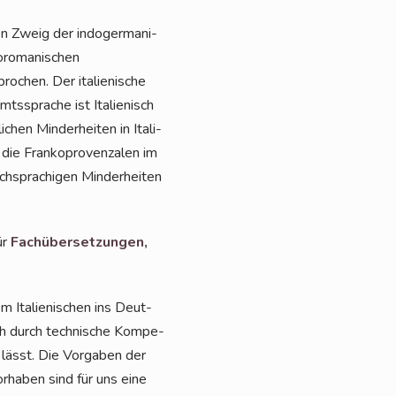
schen Zweig der indo­ger­ma­ni­
oro­ma­ni­schen
­chen. Der ita­lie­ni­sche
­spra­che ist Ita­lie­nisch
hen Min­der­hei­ten in Ita­li­
 die Fran­ko­pro­ven­za­len im
ch­spra­chi­gen Min­der­hei­ten
ür
Fach­über­set­zun­gen,
m Ita­lie­ni­schen ins Deut­
ch durch tech­ni­sche Kom­pe­
 lässt. Die Vor­ga­ben der
r­ha­ben sind für uns eine