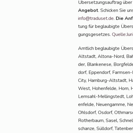
Über­set­zungs­auf­trag über
Ange­bot
. Schi­cken Sie u
info@traduset.de
.
Die Anf
tung für beglau­big­te Über­s
gungs­ge­set­zes.
Quelle:Jur
Amt­lich beglau­big­te Über­
Alt­stadt, Alto­na-Nord, Bah
der, Blan­ke­ne­se, Borg­fel­
dorf, Eppen­dorf, Farm­sen-B
Ci­ty, Ham­burg-Alt­stadt, H
West, Hohen­fel­de, Horn, Hum
Lem­sahl-Mel­ling­s­tedt, Lo
en­fel­de, Neu­en­gam­me, Ne
Ohls­dorf, Osdorf, Oth­mar­s
Rother­baum, Sasel, Schnel­se
schan­ze, Süll­dorf, Taten­be