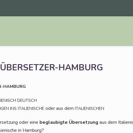
ÜBERSETZER-HAMBURG
R-HAMBURG
LIENISCH
DEUTSCH
oder aus dem
NGEN
INS
ITALIENISCHE
ITALIENISCHEN
r­set­zung oder eine
beglau­big­te Über­set­zung
aus dem Ita­lie­n
lie­ni­sche in Hamburg?