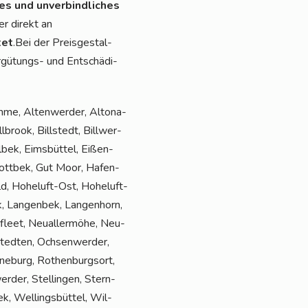
ses und unver­bind­li­ches
r direkt an
tet
.Bei der Preis­ge­stal­
­gü­tungs- und Ent­schä­di­
m­me, Alten­wer­der, Alto­na-
brook, Bill­stedt, Bill­wer­
l­bek, Eims­büt­tel, Eißen­
Flott­bek, Gut Moor, Hafen­
ld, Hohe­luft-Ost, Hohe­luft-
k, Lan­gen­bek, Lan­gen­horn,
fleet, Neu­al­ler­mö­he, Neu­
ted­ten, Och­sen­wer­der,
­ne­burg, Rothen­burg­sort,
r­der, Stel­lin­gen, Stern­
k, Wel­lings­büt­tel, Wil­