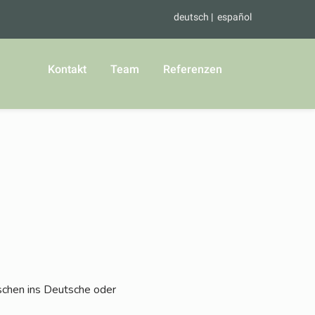
deutsch
español
Kontakt
Team
Referenzen
i­schen ins Deut­sche oder