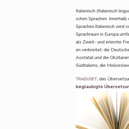
Ita­lie­nisch (Ita­lie­nisch lin
schen Spra­chen. Inner­halb d
Sprachen.Italienisch wird vo
Sprach­raum in Euro­pa umfas
als Zweit- und erlern­te Frem
en ver­brei­tet: die Deut­sche
Aos­ta­tal und die Okzit­a­nen
Süd­ita­li­ens, die Molisesla
, das Über­set­z
TRADUSET
beglau­big­te Über­set­zu