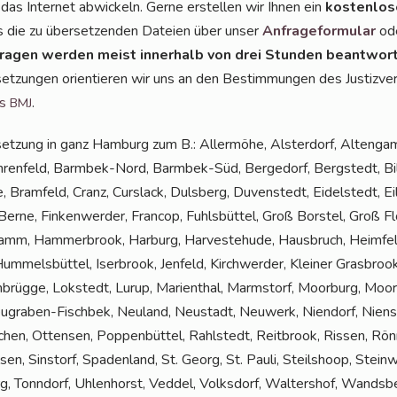
 das Inter­net abwi­ckeln. Ger­ne erstel­len wir Ihnen ein
kos­ten­lo­
ns die zu über­set­zen­den Datei­en über unser
Anfra­ge­for­mu­lar
ode
ra­gen wer­den meist inner­halb von drei Stun­den beant­wor­
et­zun­gen ori­en­tie­ren wir uns an den Bestim­mun­gen des Jus­tiz­ver
is
.
BMJ
set­zung in ganz Ham­burg zum B.: Aller­mö­he, Als­ter­dorf, Alten­ga
­ren­feld, Barm­bek-Nord, Barm­bek-Süd, Ber­ge­dorf, Berg­stedt, Bill­
de, Bramfeld, Cranz, Curs­lack, Duls­berg, Duven­stedt, Eidel­stedt, Ei
er­ne, Fin­ken­wer­der, Fran­cop, Fuhls­büt­tel, Groß Bors­tel, Groß 
amm, Ham­mer­brook, Har­burg, Har­ve­ste­hu­de, Haus­bruch, Heim­fe
­mels­büt­tel, Iser­brook, Jen­feld, Kirch­wer­der, Klei­ner Gras­broo
h­brüg­ge, Lok­stedt, Lurup, Mari­en­thal, Marmstorf, Moor­burg, Moor­
u­gra­ben-Fisch­bek, Neu­land, Neu­stadt, Neu­werk, Nien­dorf, Nien­s
chen, Otten­sen, Pop­pen­büt­tel, Rahl­stedt, Reit­brook, Ris­sen, Rön
n, Sinstorf, Spa­den­land, St. Georg, St. Pau­li, Steil­shoop, Stein­we
rg, Tonn­dorf, Uhlen­horst, Ved­del, Volks­dorf, Wal­ters­hof, Wands­be