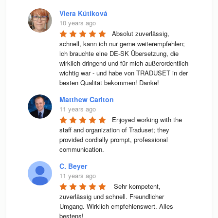
Viera Kútiková
10 years ago
Absolut zuverlässig, 
schnell, kann ich nur gerne weiterempfehlen; 
ich brauchte eine DE-SK Übersetzung, die 
wirklich dringend und für mich außerordentlich 
wichtig war - und habe von TRADUSET in der 
besten Qualität bekommen! Danke!
Matthew Carlton
11 years ago
Enjoyed working with the 
staff and organization of Traduset; they 
provided cordially prompt, professional 
communication.
C. Beyer
11 years ago
 Sehr kompetent, 
zuverlässig und schnell. Freundlicher 
Umgang. Wirklich empfehlenswert. Alles 
bestens! 