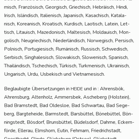
misch, Fran­zö­sisch, Geor­gisch, Grie­chisch, Hebrä­isch, Hin­di,
Irisch, Islän­disch, Ita­lie­nisch, Japa­nisch, Kasa­chisch, Kata­la­
nisch, Korea­nisch, Kroa­tisch, Kur­disch, Lao­tisch, Latein, Let­
tisch, Litau­isch, Maze­do­nisch, Mal­te­sisch, Mol­dauisch, Mon­
go­lisch, Neu­grie­chisch, Nie­der­län­disch, Nor­we­gisch, Per­sisch,
Pol­nisch, Por­tu­gie­sisch, Rumä­nisch, Rus­sisch, Schwe­disch,
Ser­bisch, Sin­gha­le­sisch, Slo­wa­kisch, Slo­we­nisch, Spa­nisch,
Thai­län­disch, Tsche­chisch, Tür­kisch, Turk­me­ni­sch, Ukrai­nisch,
Unga­risch, Urdu, Usbe­kisch und Vietnamesisch.
Beglau­big­te Über­set­zun­gen in
und in : Ahrens­bök,
HEIDE
Ahrens­burg, Alten­holz, Ammers­bek, Asche­berg (Hol­stein),
Bad Bramstedt, Bad Oldes­loe, Bad Schwar­tau, Bad Sege­
berg, Barg­te­he­i­de, Barm­stedt, Bars­büt­tel, Böne­büt­tel, Bön­
ning­stedt, Bös­dorf, Bruns­büt­tel, Büdels­dorf, Dah­me, Eckern­
för­de, Eller­au, Elms­horn, Eutin, Feh­marn, Fried­rich­stadt,
Geest­hacht, Glin­de, Glücks­burg (Ost­see), Glück­stadt,