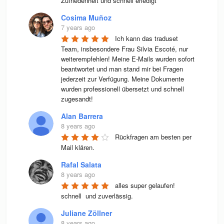
Zufriedenheit und schnell erledigt
Cosima Muñoz
7 years ago
Ich kann das traduset 
Team, insbesondere Frau Silvia Escoté, nur 
weiterempfehlen! Meine E-Mails wurden sofort 
beantwortet und man stand mir bei Fragen 
jederzeit zur Verfügung. Meine Dokumente 
wurden professionell übersetzt und schnell 
zugesandt!
Alan Barrera
8 years ago
Rückfragen am besten per 
Mail klären.
Rafal Salata
8 years ago
alles super gelaufen! 
schnell  und zuverlässig.
Juliane Zöllner
8 years ago