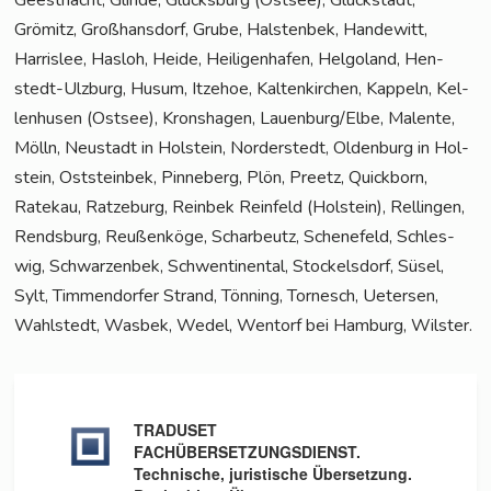
Grömitz, Groß­hans­dorf, Gru­be, Hals­ten­bek, Han­de­witt,
Harris­lee, Has­loh, Hei­de, Hei­li­gen­ha­fen, Hel­go­land, Hen­
stedt-Ulz­burg, Husum, Itze­hoe, Kal­ten­kir­chen, Kap­peln, Kel­
len­husen (Ost­see), Kronsha­gen, Lauenburg/Elbe, Malen­te,
Mölln, Neu­stadt in Hol­stein, Nor­der­stedt, Olden­burg in Hol­
stein, Ost­stein­bek, Pin­ne­berg, Plön, Preetz, Quick­born,
Rate­kau, Rat­ze­burg, Rein­bek Rein­feld (Hol­stein), Rel­lin­gen,
Rends­burg, Reu­ßen­kö­ge, Schar­beutz, Sche­ne­feld, Schles­
wig, Schwar­zen­bek, Schwen­ti­nen­tal, Sto­ckels­dorf, Süsel,
Sylt, Tim­men­dor­fer Strand, Tön­ning, Tor­nesch, Ueter­sen,
Wahl­stedt, Was­bek, Wedel, Wen­torf bei Ham­burg, Wilster.
TRADUSET
FACHÜBERSETZUNGSDIENST.
Technische, juristische Übersetzung.