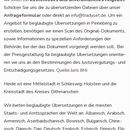
Schi­cken Sie uns die zu über­set­zen­den Datei­en über unser
Anfra­ge­for­mu­lar
oder direkt an
info@traduset.de
. Um ein
Ange­bot für beglau­big­te Über­set­zun­gen in Pin­ne­berg zu
erstel­len, benö­ti­gen wir einen Scan des Ori­gi­nal-Doku­ments,
sowie Infor­ma­tio­nen zu spe­zi­el­len Anfor­de­run­gen der
Behör­de, bei der das Doku­ment vor­ge­legt wer­den soll. Bei
der Preis­ge­stal­tung für beglau­big­te Über­set­zun­gen ori­en­tie­
ren wir uns an den Bestim­mun­gen des Jus­tiz­ver­gü­tungs- und
Ent­schä­di­gungs­ge­set­zes.
Quelle:Juris
BMJ
Hei­de ist eine Mit­tel­stadt in Schles­wig-Hol­stein und die
Kreis­stadt des Krei­ses Dithmarschen
Wir bie­ten beglau­big­te Über­set­zun­gen in die meis­ten
Staats- und Amts­spra­chen der Welt an: Alba­nisch, Ara­bisch,
Arme­nisch, Aser­bai­dscha­nisch, Bos­nisch, Bul­ga­risch, Chi­ne­
sisch, Dänisch, Dari, Deutsch, Eng­lisch, Est­nisch, Fin­nisch, Flä­