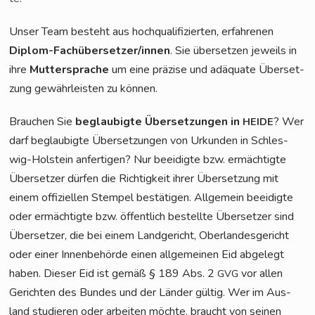
Unser Team besteht aus hoch­qua­li­fi­zier­ten, erfah­re­nen
Diplom-Fach­über­set­zer/in­nen
. Sie über­set­zen jeweils in
ihre
Mut­ter­spra­che
um eine prä­zi­se und adäqua­te Über­set­
zung gewähr­leis­ten zu können.
Brau­chen Sie
beglau­big­te Über­set­zun­gen in
? Wer
HEIDE
darf beglau­big­te Über­set­zun­gen von Urkun­den in Schles­
wig-Hol­stein anfer­ti­gen? Nur beei­dig­te bzw. ermäch­tig­te
Über­set­zer dür­fen die Rich­tig­keit ihrer Über­set­zung mit
einem offi­zi­el­len Stem­pel bestä­ti­gen. All­ge­mein beei­dig­te
oder ermäch­tig­te bzw. öffent­lich bestell­te Über­set­zer sind
Über­set­zer, die bei einem Land­ge­richt, Ober­lan­des­ge­richt
oder einer Innen­be­hör­de einen all­ge­mei­nen Eid abge­legt
haben. Die­ser Eid ist gemäß § 189 Abs. 2
vor allen
GVG
Gerich­ten des Bun­des und der Län­der gül­tig. Wer im Aus­
land stu­die­ren oder arbei­ten möch­te, braucht von sei­nen