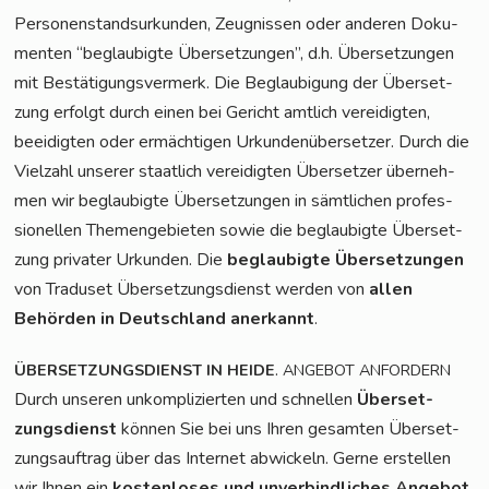
Per­so­nen­stand­sur­kun­den, Zeug­nis­sen oder ande­ren Doku­
men­ten “beglau­big­te Über­set­zun­gen”, d.h. Über­set­zun­gen
mit Bestä­ti­gungs­ver­merk. Die Beglau­bi­gung der Über­set­
zung erfolgt durch einen bei Gericht amt­lich ver­ei­dig­ten,
beei­dig­ten oder ermäch­ti­gen Urkun­den­über­set­zer. Durch die
Viel­zahl unse­rer staat­lich ver­ei­dig­ten Über­set­zer über­neh­
men wir beglau­big­te Über­set­zun­gen in sämt­li­chen pro­fes­
sio­nel­len The­men­ge­bie­ten sowie die beglau­big­te Über­set­
zung pri­va­ter Urkun­den. Die
beglau­big­te Über­set­zun­gen
von Tra­du­set Über­set­zungs­dienst wer­den von
allen
Behör­den in Deutsch­land aner­kannt
.
.
ÜBERSETZUNGSDIENST
IN
HEIDE
ANGEBOT
ANFORDERN
Durch unse­ren unkom­pli­zier­ten und schnel­len
Über­set­
zungs­dienst
kön­nen Sie bei uns Ihren gesam­ten Über­set­
zungs­auf­trag über das Inter­net abwi­ckeln. Ger­ne erstel­len
wir Ihnen ein
kos­ten­lo­ses und unver­bind­li­ches Ange­bot
.