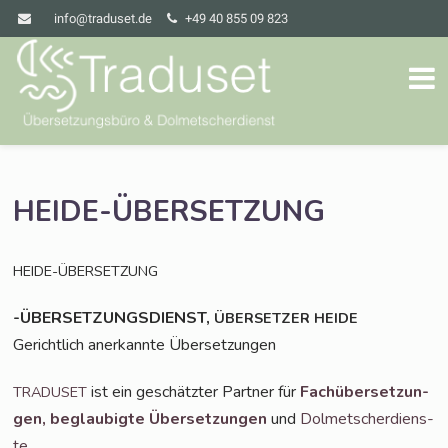
info@traduset.de
+49 40 855 09 823
HEIDE-ÜBERSETZUNG
HEIDE-ÜBERSETZUNG
-ÜBERSETZUNGSDIENST,
ÜBERSETZER
HEIDE
Gericht­lich aner­kann­te Übersetzungen
ist ein geschätz­ter Part­ner für
Fach­über­set­zun­
TRADUSET
gen,
beglau­big­te Über­set­zun­gen
und
Dol­met­scher­diens­
te
.