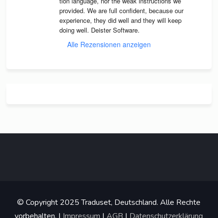
tion lan­guage, nor the weak instruc­tions we 
pro­vi­ded. We are full con­fi­dent, because our 
expe­ri­ence, they did well and they will keep 
doing well. Deis­ter Software.
Alle Rezensionen anzeigen
© Copyright 2025 Traduset, Deutschland. Alle Rechte
vorbehalten. |
Impressum
|
AGB
|
Datenschutzerklärung