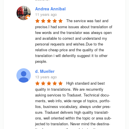
Andrea Annibal
11 years ago
The service was fast and 
precise.I had some issues about translation of 
few words and the translator was always open 
and available to correct and understand my 
personal requests and wishes.Due to the 
relative cheap price and the quality of the 
translation i will defenitly suggest it to other 
people.
d. Mueller
13 years ago
High stan­dard and best 
qua­lity in trans­la­ti­ons. We are recur­rently 
asking ser­vices to Tra­du­set. Tech­ni­cal docu­
ments, web info, wide range of topics, port­fo­
lios, busi­ness voca­bu­lary, always under pres­
sure. Tra­du­set deli­vers high qua­lity trans­la­ti­
ons, well ori­en­ted wit­hin the topic or area sub­
jec­ted to trans­la­tion. Never mind the desti­na­