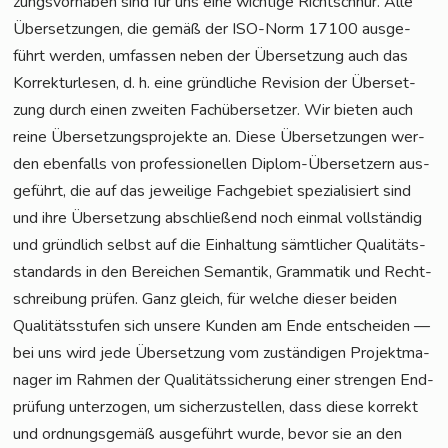
zungs­vor­ha­ben sind für uns eine wich­ti­ge Richt­schnur. Alle
Über­set­zun­gen, die gemäß der ISO-Norm 17100 aus­ge­
führt wer­den, umfas­sen neben der Über­set­zung auch das
Kor­rek­tur­le­sen, d. h. eine gründ­li­che Revi­si­on der Über­set­
zung durch einen zwei­ten Fach­über­set­zer. Wir bie­ten auch
rei­ne Über­set­zungs­pro­jek­te an. Die­se Über­set­zun­gen wer­
den eben­falls von pro­fes­sio­nel­len Diplom-Über­set­zern aus­
ge­führt, die auf das jewei­li­ge Fach­ge­biet spe­zia­li­siert sind
und ihre Über­set­zung abschlie­ßend noch ein­mal voll­stän­dig
und gründ­lich selbst auf die Ein­hal­tung sämt­li­cher Qua­li­täts­
stan­dards in den Berei­chen Seman­tik, Gram­ma­tik und Recht­
schrei­bung prü­fen. Ganz gleich, für wel­che die­ser bei­den
Qua­li­täts­stu­fen sich unse­re Kun­den am Ende ent­schei­den —
bei uns wird jede Über­set­zung vom zustän­di­gen Pro­jekt­ma­
na­ger im Rah­men der Qua­li­täts­si­che­rung einer stren­gen End­
prü­fung unter­zo­gen, um sicher­zu­stel­len, dass die­se kor­rekt
und ord­nungs­ge­mäß aus­ge­führt wur­de, bevor sie an den