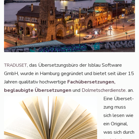
, das Über­set­zungs­bü­ro der Isblau Soft­ware
TRADUSET
GmbH, wur­de in Ham­burg gegrün­det und bie­tet seit über 15
Jah­ren qua­li­ta­tiv hoch­wer­ti­ge
Fach­über­set­zun­gen,
beglau­big­te Über­set­zun­gen
und
Dol­met­scher­diens­te
. an.
Eine Über­set­
zung muss
sich lesen wie
ein Ori­gi­nal,
was sich durch