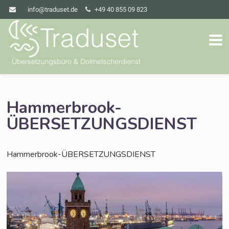
info@traduset.de
+49 40 855 09 823
Hammerbrook-
ÜBERSETZUNGSDIENST
Ham­mer­brook-ÜBER­SET­ZUNGS­DIENST