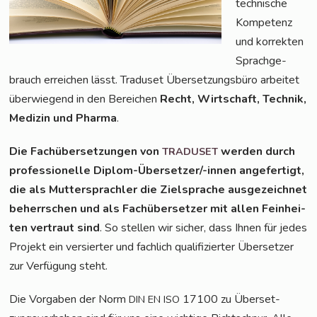
tech­ni­sche
Kom­pe­tenz
und kor­rek­ten
Sprach­ge­
brauch errei­chen lässt. Tra­du­set Über­set­zungs­bü­ro arbei­tet
über­wie­gend in den Berei­chen
Recht, Wirt­schaft, Tech­nik,
Medi­zin und Phar­ma
.
Die Fach­über­set­zun­gen von
wer­den durch
TRADUSET
pro­fes­sio­nel­le Diplom-Über­set­zer/-innen ange­fer­tigt,
die als Mut­ter­sprach­ler die Ziel­spra­che aus­ge­zeich­net
beherr­schen und als Fach­über­set­zer mit allen Fein­hei­
ten ver­traut sind
. So stel­len wir sicher, dass Ihnen für jedes
Pro­jekt ein ver­sier­ter und fach­lich qua­li­fi­zier­ter Über­set­zer
zur Ver­fü­gung steht.
Die Vor­ga­ben der Norm
17100 zu Über­set­
DIN
EN
ISO