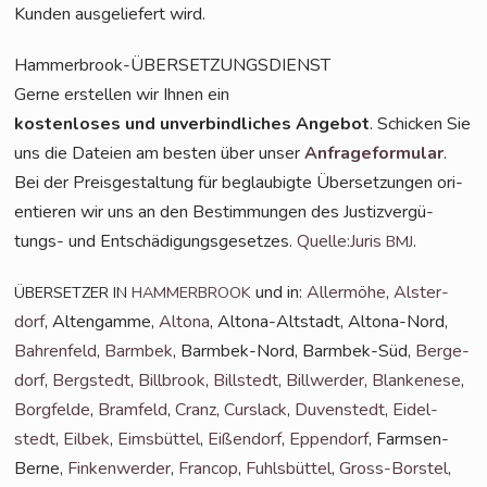
Kun­den aus­ge­lie­fert wird.
Ham­mer­brook-ÜBER­SET­ZUNGS­DIENST
Ger­ne erstel­len wir Ihnen ein
kos­ten­lo­ses und unver­bind­li­ches Ange­bot
. Schi­cken Sie
uns die Datei­en am bes­ten über unser
Anfra­ge­for­mu­lar
.
Bei der Preis­ge­stal­tung für beglau­big­te Über­set­zun­gen ori­
en­tie­ren wir uns an den Bestim­mun­gen des Jus­tiz­ver­gü­
tungs- und Ent­schä­di­gungs­ge­set­zes.
Quelle:Juris
.
BMJ
und in:
Aller­mö­he
,
Als­ter­
ÜBERSETZER
IN
HAMMERBROOK
dorf
, Alten­gam­me,
Alto­na
, Alto­na-Alt­stadt, Alto­na-Nord,
Bah­ren­feld
,
Barm­bek
, Barm­bek-Nord, Barm­bek-Süd,
Ber­ge­
dorf
,
Berg­stedt
,
Bill­brook
,
Bill­stedt
,
Bill­wer­der
,
Blan­ke­ne­se
,
Borg­fel­de
,
Bramfeld
,
Cranz
,
Curs­lack
,
Duven­stedt
,
Eidel­
stedt
,
Eil­bek
,
Eims­büt­tel
,
Eißen­dorf
,
Eppen­dorf
, Farm­sen-
Ber­ne,
Fin­ken­wer­der
,
Fran­cop
,
Fuhls­büt­tel
,
Gross-Bors­tel
,