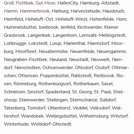
Groß Flott­bek
,
Gut Moor
, Hafen­Ci­ty, Ham­burg-Alt­stadt,
Hamm
,
Ham­mer­brook
, Har­burg, Har­ve­ste­hu­de, Haus­bruch,
Heim­feld, Hohe­luft-Ost, Hohe­luft-West, Hohen­fel­de, Horn,
Hum­mels­büt­tel, Iser­brook, Jen­feld, Kirch­wer­der, Klei­ner
Gras­brook, Lan­gen­bek, Lan­gen­horn, Lem­sahl-Mel­ling­s­tedt,
Loh­brüg­ge, Lok­stedt, Lurup, Mari­en­thal, Marmstorf, Moor­
burg, Moor­fleet, Neu­al­ler­mö­he, Neu­en­fel­de, Neu­en­gam­me,
Neu­gra­ben-Fisch­bek, Neu­land, Neu­stadt, Neu­werk, Nien­
dorf, Nien­sted­ten, Och­sen­wer­der, Ohls­dorf, Osdorf, Oth­mar­
schen, Otten­sen, Pop­pen­büt­tel, Rahl­stedt, Reit­brook, Ris­
sen, Rön­ne­burg, Rothen­burg­sort, Rother­baum, Sasel,
Schnel­sen, Sinstorf, Spa­den­land, St. Georg, St. Pau­li, Steil­
shoop, Stein­wer­der, Stel­lin­gen, Stern­schan­ze, Süll­dorf,
Taten­berg, Tonn­dorf, Uhlen­horst, Ved­del, Volks­dorf, Wal­
ters­hof, Wands­bek, Wel­lings­büt­tel, Wil­helms­burg, Wilstorf,
Win­ter­hu­de, Wohldorf-Ohlstedt.