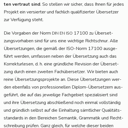
ten ver­traut sind
. So stel­len wir sicher, dass Ihnen für jedes
Pro­jekt ein ver­sier­ter und fach­lich qua­li­fi­zier­ter Über­set­zer
zur Ver­fü­gung steht.
Die Vor­ga­ben der Norm
17100 zu Über­set­
DIN
EN
ISO
zungs­vor­ha­ben sind für uns eine wich­ti­ge Richt­schnur. Alle
Über­set­zun­gen, die gemäß der ISO-Norm 17100 aus­ge­
führt wer­den, umfas­sen neben der Über­set­zung auch das
Kor­rek­tur­le­sen, d. h. eine gründ­li­che Revi­si­on der Über­set­
zung durch einen zwei­ten Fach­über­set­zer. Wir bie­ten auch
rei­ne Über­set­zungs­pro­jek­te an. Die­se Über­set­zun­gen wer­
den eben­falls von pro­fes­sio­nel­len Diplom-Über­set­zern aus­
ge­führt, die auf das jewei­li­ge Fach­ge­biet spe­zia­li­siert sind
und ihre Über­set­zung abschlie­ßend noch ein­mal voll­stän­dig
und gründ­lich selbst auf die Ein­hal­tung sämt­li­cher Qua­li­täts­
stan­dards in den Berei­chen Seman­tik, Gram­ma­tik und Recht­
schrei­bung prü­fen. Ganz gleich, für wel­che die­ser bei­den