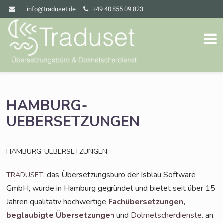
info@traduset.de
+49 40 855 09 823
HAMBURG-
UEBERSETZUNGEN
HAMBURG-UEBERSETZUNGEN
, das Über­set­zungs­bü­ro der Isblau Soft­ware
TRADUSET
GmbH, wur­de in Ham­burg gegrün­det und bie­tet seit über 15
Jah­ren qua­li­ta­tiv hoch­wer­ti­ge
Fach­über­set­zun­gen,
beglau­big­te Über­set­zun­gen
und
Dol­met­scher­diens­te
. an.