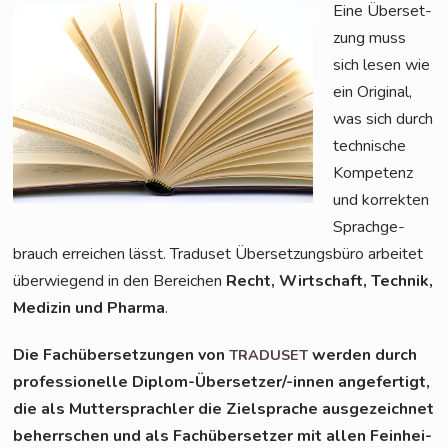
Eine Über­set­
zung muss
sich lesen wie
ein Ori­gi­nal,
was sich durch
tech­ni­sche
Kom­pe­tenz
und kor­rek­ten
Sprach­ge­
brauch errei­chen lässt. Tra­du­set Über­set­zungs­bü­ro arbei­tet
über­wie­gend in den Berei­chen
Recht, Wirt­schaft, Tech­nik,
Medi­zin und Phar­ma
.
Die Fach­über­set­zun­gen von
wer­den durch
TRADUSET
pro­fes­sio­nel­le Diplom-Über­set­zer/-innen ange­fer­tigt,
die als Mut­ter­sprach­ler die Ziel­spra­che aus­ge­zeich­net
beherr­schen und als Fach­über­set­zer mit allen Fein­hei­