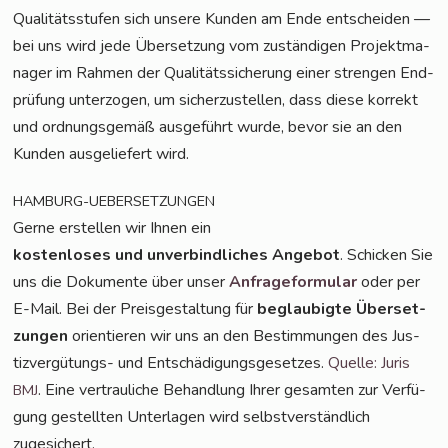
Qua­li­täts­stu­fen sich unse­re Kun­den am Ende ent­schei­den —
bei uns wird jede Über­set­zung vom zustän­di­gen Pro­jekt­ma­
na­ger im Rah­men der Qua­li­täts­si­che­rung einer stren­gen End­
prü­fung unter­zo­gen, um sicher­zu­stel­len, dass die­se kor­rekt
und ord­nungs­ge­mäß aus­ge­führt wur­de, bevor sie an den
Kun­den aus­ge­lie­fert wird.
HAMBURG-UEBERSETZUNGEN
Ger­ne erstel­len wir Ihnen ein
kos­ten­lo­ses und unver­bind­li­ches Ange­bot
. Schi­cken Sie
uns die Doku­men­te über unser
Anfra­ge­for­mu­lar
oder per
E-Mail. Bei der Preis­ge­stal­tung für
beglau­big­te Über­set­
zun­gen
ori­en­tie­ren wir uns an den Bestim­mun­gen des Jus­
tiz­ver­gü­tungs- und Ent­schä­di­gungs­ge­set­zes.
Quel­le: Juris
. Eine ver­trau­li­che Behand­lung Ihrer gesam­ten zur Ver­fü­
BMJ
gung gestell­ten Unter­la­gen wird selbst­ver­ständ­lich
zugesichert.