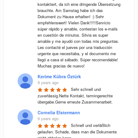
kontaktiert, da ich eine dringende Übersetzung 
brauchte. Am Samstag habe ich das 
Dokument zu Hause erhalten! :) Sehr 
empfehlenswert! Vielen Dank!!!!!Servicio 
súper rápido y amable, contestan los e-mails 
en cuestión de minutos. Silvia es super 
amable y me ayudó con todas mis preguntas. 
Les contacté el jueves por una traducción 
urgente que necesitaba, y el documento me 
llegó a casa el sábado. Súper recomendable! 
Muchas gracias de nuevo!
Kerime Kübra Öztürk
9 years ago
Sehr schnell und 
zuverlässig.Nette Kontakt, termingerechte 
übergabe.Gerne erneute Zusammenarbeit.
Cornelia Elstermann
9 years ago
Schnell und verläßlich 
gelaufen. Schade, dass man die Dokumente 
nicht abholen kann.