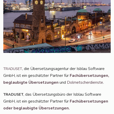
, die Über­set­zungs­agen­tur der Isblau Soft­ware
TRADUSET
GmbH, ist ein geschätz­ter Part­ner für
Fach­über­set­zun­gen,
beglau­big­te Über­set­zun­gen
und
Dol­met­scher­diens­te
.
, das Über­set­zungs­bü­ro der Isblau Soft­ware
TRADUSET
GmbH, ist ein geschätz­ter Part­ner für
Fach­über­set­zun­gen
oder beglau­big­te Übersetzungen.