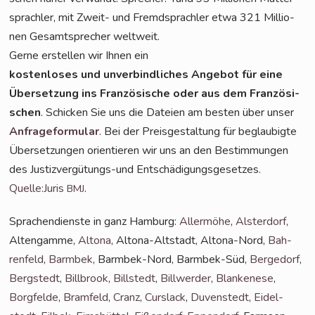
sprach­ler, mit Zweit- und Fremd­sprach­ler etwa 321 Mil­lio­
nen Gesamt­spre­cher weltweit.
Ger­ne erstel­len wir Ihnen ein
kos­ten­lo­ses und unver­bind­li­ches Ange­bot für eine
Über­set­zung ins Fran­zö­si­sche oder aus dem Fran­zö­si­
schen
. Schi­cken Sie uns die Datei­en am bes­ten über unser
Anfra­ge­for­mu­lar
. Bei der Preis­ge­stal­tung für beglau­big­te
Über­set­zun­gen ori­en­tie­ren wir uns an den Bestim­mun­gen
des Jus­tiz­ver­gü­tungs-und Ent­schä­di­gungs­ge­set­zes.
Quelle:Juris
.
BMJ
Spra­chen­diens­te in ganz Ham­burg:
Aller­mö­he
,
Als­ter­dorf
,
Alten­gam­me,
Alto­na
, Alto­na-Alt­stadt, Alto­na-Nord,
Bah­
ren­feld
,
Barm­bek
, Barm­bek-Nord, Barm­bek-Süd,
Ber­ge­dorf
,
Berg­stedt
,
Bill­brook
,
Bill­stedt
,
Bill­wer­der
,
Blan­ke­ne­se
,
Borg­fel­de
,
Bramfeld
,
Cranz
,
Curs­lack
,
Duven­stedt
,
Eidel­