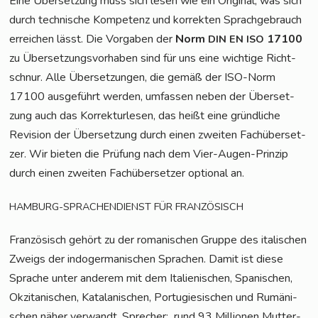
Eine Über­set­zung muss sich lesen wie ein Ori­gi­nal, was sich
durch tech­ni­sche Kom­pe­tenz und kor­rek­ten Sprach­ge­brauch
errei­chen lässt. Die Vor­ga­ben der
Norm
17100
DIN
EN
ISO
zu Über­set­zungs­vor­ha­ben sind für uns eine wich­ti­ge Richt­
schnur. Alle Über­set­zun­gen, die gemäß der ISO-Norm
17100 aus­ge­führt wer­den, umfas­sen neben der Über­set­
zung auch das Kor­rek­tur­le­sen, das heißt eine gründ­li­che
Revi­si­on der Über­set­zung durch einen zwei­ten Fach­über­set­
zer. Wir bie­ten die Prü­fung nach dem Vier-Augen-Prin­zip
durch einen zwei­ten Fach­über­set­zer optio­nal an.
HAMBURG-SPRACHENDIENST
FÜR
FRANZÖSISCH
Fran­zö­sisch gehört zu der roma­ni­schen Grup­pe des ita­li­schen
Zweigs der indo­ger­ma­ni­schen Spra­chen. Damit ist die­se
Spra­che unter ande­rem mit dem Ita­lie­ni­schen, Spa­ni­schen,
Okzita­ni­schen, Kata­la­ni­schen, Por­tu­gie­si­schen und Rumä­ni­
schen näher ver­wandt. Spre­cher:
rund 93 Mil­lio­nen Mut­ter­