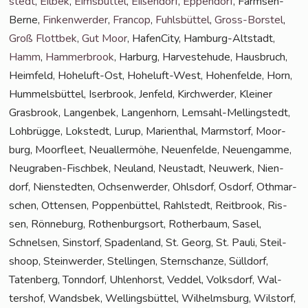
stedt
,
Eil­bek
,
Eims­büt­tel
,
Eißen­dorf
,
Eppen­dorf
, Farm­sen-
Ber­ne,
Fin­ken­wer­der
,
Fran­cop
,
Fuhls­büt­tel
,
Gross-Bors­tel
,
Groß Flott­bek
,
Gut Moor
, Hafen­Ci­ty, Ham­burg-Alt­stadt,
Hamm
,
Ham­mer­brook
, Har­burg, Har­ve­ste­hu­de, Haus­bruch,
Heim­feld, Hohe­luft-Ost, Hohe­luft-West, Hohen­fel­de, Horn,
Hum­mels­büt­tel, Iser­brook, Jen­feld, Kirch­wer­der, Klei­ner
Gras­brook, Lan­gen­bek, Lan­gen­horn, Lem­sahl-Mel­ling­s­tedt,
Loh­brüg­ge, Lok­stedt, Lurup, Mari­en­thal, Marmstorf, Moor­
burg, Moor­fleet, Neu­al­ler­mö­he, Neu­en­fel­de, Neu­en­gam­me,
Neu­gra­ben-Fisch­bek, Neu­land, Neu­stadt, Neu­werk, Nien­
dorf, Nien­sted­ten, Och­sen­wer­der, Ohls­dorf, Osdorf, Oth­mar­
schen, Otten­sen, Pop­pen­büt­tel, Rahl­stedt, Reit­brook, Ris­
sen, Rön­ne­burg, Rothen­burg­sort, Rother­baum, Sasel,
Schnel­sen, Sinstorf, Spa­den­land, St. Georg, St. Pau­li, Steil­
shoop, Stein­wer­der, Stel­lin­gen, Stern­schan­ze, Süll­dorf,
Taten­berg, Tonn­dorf, Uhlen­horst, Ved­del, Volks­dorf, Wal­
ters­hof, Wands­bek, Wel­lings­büt­tel, Wil­helms­burg, Wilstorf,