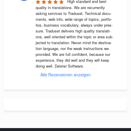
High stan­dard and best 
qua­lity in trans­la­ti­ons. We are recur­rently 
asking ser­vices to Tra­du­set. Tech­ni­cal docu­
ments, web info, wide range of topics, port­fo­
lios, busi­ness voca­bu­lary, always under pres­
sure. Tra­du­set deli­vers high qua­lity trans­la­ti­
ons, well ori­en­ted wit­hin the topic or area sub­
jec­ted to trans­la­tion. Never mind the desti­na­
tion lan­guage, nor the weak instruc­tions we 
pro­vi­ded. We are full con­fi­dent, because our 
expe­ri­ence, they did well and they will keep 
doing well. Deis­ter Software.
Alle Rezensionen anzeigen