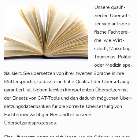
Unse­re qua­li­fi­
zier­ten Über­set­
zer sind auf spe­zi­
fi­sche Fach­be­rei­
che, wie Wirt­
schaft, Mar­ke­ting,
Tou­ris­mus, Poli­tik
oder Medi­zin spe­
zia­li­siert. Sie über­set­zen von ihrer zwei­ten Spra­che in ihre
Mut­ter­spra­che, sodass eine hohe Qua­li­tät der Über­set­zung
garan­tiert ist. Neben fach­lich kom­pe­ten­ten Über­set­zern ist
der Ein­satz von CAT-Tools und den dadurch mög­li­chen Über­
set­zungs­da­ten­ban­ken für die kor­rek­te Über­set­zung von
Fach­ter­mi­ni wich­ti­ger Bestand­teil unse­res
Übersetzungsprozesses.