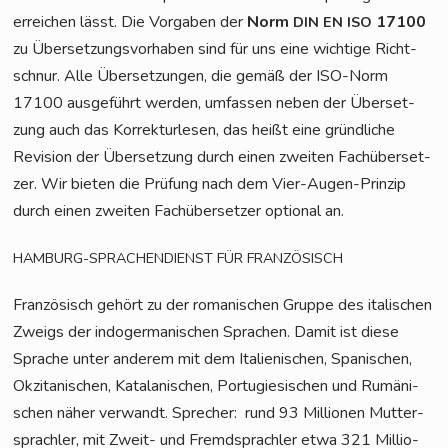
errei­chen lässt. Die Vor­ga­ben der
Norm
17100
DIN
EN
ISO
zu Über­set­zungs­vor­ha­ben sind für uns eine wich­ti­ge Richt­
schnur. Alle Über­set­zun­gen, die gemäß der ISO-Norm
17100 aus­ge­führt wer­den, umfas­sen neben der Über­set­
zung auch das Kor­rek­tur­le­sen, das heißt eine gründ­li­che
Revi­si­on der Über­set­zung durch einen zwei­ten Fach­über­set­
zer. Wir bie­ten die Prü­fung nach dem Vier-Augen-Prin­zip
durch einen zwei­ten Fach­über­set­zer optio­nal an.
HAMBURG-SPRACHENDIENST
FÜR
FRANZÖSISCH
Fran­zö­sisch gehört zu der roma­ni­schen Grup­pe des ita­li­schen
Zweigs der indo­ger­ma­ni­schen Spra­chen. Damit ist die­se
Spra­che unter ande­rem mit dem Ita­lie­ni­schen, Spa­ni­schen,
Okzita­ni­schen, Kata­la­ni­schen, Por­tu­gie­si­schen und Rumä­ni­
schen näher ver­wandt. Spre­cher:
rund 93 Mil­lio­nen Mut­ter­
sprach­ler, mit Zweit- und Fremd­sprach­ler etwa 321 Mil­lio­