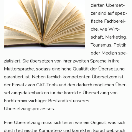
zier­ten Über­set­
zer sind auf spe­zi­
fi­sche Fach­be­rei­
che, wie Wirt­
schaft, Mar­ke­ting,
Tou­ris­mus, Poli­tik
oder Medi­zin spe­
zia­li­siert. Sie über­set­zen von ihrer zwei­ten Spra­che in ihre
Mut­ter­spra­che, sodass eine hohe Qua­li­tät der Über­set­zung
garan­tiert ist. Neben fach­lich kom­pe­ten­ten Über­set­zern ist
der Ein­satz von CAT-Tools und den dadurch mög­li­chen Über­
set­zungs­da­ten­ban­ken für die kor­rek­te Über­set­zung von
Fach­ter­mi­ni wich­ti­ger Bestand­teil unse­res
Übersetzungsprozesses.
Eine Über­set­zung muss sich lesen wie ein Ori­gi­nal, was sich
durch tech­ni­sche Kom­pe­tenz und kor­rek­ten Sprach­ge­brauch