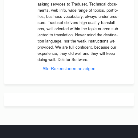
asking ser­vices to Tra­du­set. Tech­ni­cal docu­
ments, web info, wide range of topics, port­fo­
lios, busi­ness voca­bu­lary, always under pres­
sure. Tra­du­set deli­vers high qua­lity trans­la­ti­
ons, well ori­en­ted wit­hin the topic or area sub­
jec­ted to trans­la­tion. Never mind the desti­na­
tion lan­guage, nor the weak instruc­tions we 
pro­vi­ded. We are full con­fi­dent, because our 
expe­ri­ence, they did well and they will keep 
doing well. Deis­ter Software.
Alle Rezensionen anzeigen