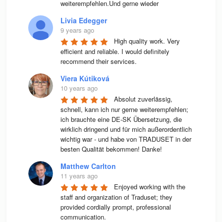
weiterempfehlen.Und gerne wieder
Livia Edegger
9 years ago
High quality work. Very 
efficient and reliable. I would definitely 
recommend their services.
Viera Kútiková
10 years ago
Absolut zuverlässig, 
schnell, kann ich nur gerne weiterempfehlen; 
ich brauchte eine DE-SK Übersetzung, die 
wirklich dringend und für mich außerordentlich 
wichtig war - und habe von TRADUSET in der 
besten Qualität bekommen! Danke!
Matthew Carlton
11 years ago
Enjoyed working with the 
staff and organization of Traduset; they 
provided cordially prompt, professional 
communication.