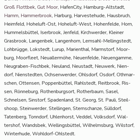
Groß Flott­bek
,
Gut Moor
, Hafen­Ci­ty, Ham­burg-Alt­stadt,
Hamm
,
Ham­mer­brook
, Har­burg, Har­ve­ste­hu­de, Haus­bruch,
Heim­feld, Hohe­luft-Ost, Hohe­luft-West, Hohen­fel­de, Horn,
Hum­mels­büt­tel, Iser­brook, Jen­feld, Kirch­wer­der, Klei­ner
Gras­brook, Lan­gen­bek, Lan­gen­horn, Lem­sahl-Mel­ling­s­tedt,
Loh­brüg­ge, Lok­stedt, Lurup, Mari­en­thal, Marmstorf, Moor­
burg, Moor­fleet, Neu­al­ler­mö­he, Neu­en­fel­de, Neu­en­gam­me,
Neu­gra­ben-Fisch­bek, Neu­land, Neu­stadt, Neu­werk, Nien­
dorf, Nien­sted­ten, Och­sen­wer­der, Ohls­dorf, Osdorf, Oth­mar­
schen, Otten­sen, Pop­pen­büt­tel, Rahl­stedt, Reit­brook, Ris­
sen, Rön­ne­burg, Rothen­burg­sort, Rother­baum, Sasel,
Schnel­sen, Sinstorf, Spa­den­land, St. Georg, St. Pau­li, Steil­
shoop, Stein­wer­der, Stel­lin­gen, Stern­schan­ze, Süll­dorf,
Taten­berg, Tonn­dorf, Uhlen­horst, Ved­del, Volks­dorf, Wal­
ters­hof, Wands­bek, Wel­lings­büt­tel, Wil­helms­burg, Wilstorf,
Win­ter­hu­de, Wohldorf-Ohlstedt.