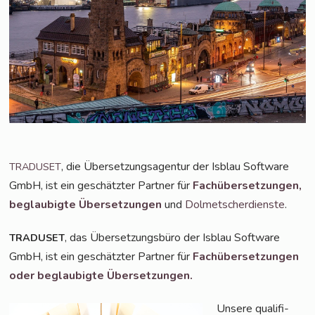
, die Über­set­zungs­agen­tur der Isblau Soft­ware
TRADUSET
GmbH, ist ein geschätz­ter Part­ner für
Fach­über­set­zun­gen,
beglau­big­te Über­set­zun­gen
und
Dol­met­scher­diens­te
.
, das Über­set­zungs­bü­ro der Isblau Soft­ware
TRADUSET
GmbH, ist ein geschätz­ter Part­ner für
Fach­über­set­zun­gen
oder beglau­big­te Übersetzungen.
Unse­re qua­li­fi­