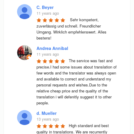
C. Beyer
11 years ago
 Sehr kompetent, 
zuverlässig und schnell. Freundlicher 
Umgang. Wirklich empfehlenswert. Alles 
bestens! 
Andrea Annibal
11 years ago
The service was fast and 
precise.I had some issues about translation of 
few words and the translator was always open 
and available to correct and understand my 
personal requests and wishes.Due to the 
relative cheap price and the quality of the 
translation i will defenitly suggest it to other 
people.
d. Mueller
13 years ago
High stan­dard and best 
qua­lity in trans­la­ti­ons. We are recur­rently 