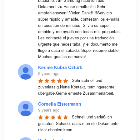
brauchte. Am Samstag habe ich das 
Dokument zu Hause erhalten! :) Sehr 
empfehlenswert! Vielen Dank!!!!!Servicio 
súper rápido y amable, contestan los e-mails 
en cuestión de minutos. Silvia es super 
amable y me ayudó con todas mis preguntas. 
Les contacté el jueves por una traducción 
urgente que necesitaba, y el documento me 
llegó a casa el sábado. Súper recomendable! 
Muchas gracias de nuevo!
Kerime Kübra Öztürk
9 years ago
Sehr schnell und 
zuverlässig.Nette Kontakt, termingerechte 
übergabe.Gerne erneute Zusammenarbeit.
Cornelia Elstermann
9 years ago
Schnell und verläßlich 
gelaufen. Schade, dass man die Dokumente 
nicht abholen kann.