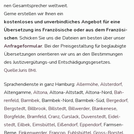
nen Gesamt­spre­cher weltweit.
Ger­ne erstel­len wir Ihnen ein
kos­ten­lo­ses und unver­bind­li­ches Ange­bot für eine
Über­set­zung ins Fran­zö­si­sche oder aus dem Fran­zö­si­
schen
. Schi­cken Sie uns die Datei­en am bes­ten über unser
Anfra­ge­for­mu­lar
. Bei der Preis­ge­stal­tung für beglau­big­te
Über­set­zun­gen ori­en­tie­ren wir uns an den Bestim­mun­gen
des Jus­tiz­ver­gü­tungs-und Ent­schä­di­gungs­ge­set­zes.
Quelle:Juris
.
BMJ
Spra­chen­diens­te in ganz Ham­burg:
Aller­mö­he
,
Als­ter­dorf
,
Alten­gam­me,
Alto­na
, Alto­na-Alt­stadt, Alto­na-Nord,
Bah­
ren­feld
,
Barm­bek
, Barm­bek-Nord, Barm­bek-Süd,
Ber­ge­dorf
,
Berg­stedt
,
Bill­brook
,
Bill­stedt
,
Bill­wer­der
,
Blan­ke­ne­se
,
Borg­fel­de
,
Bramfeld
,
Cranz
,
Curs­lack
,
Duven­stedt
,
Eidel­
stedt
,
Eil­bek
,
Eims­büt­tel
,
Eißen­dorf
,
Eppen­dorf
, Farm­sen-
Ber­ne,
Fin­ken­wer­der
,
Fran­cop
,
Fuhls­büt­tel
,
Gross-Bors­tel
,