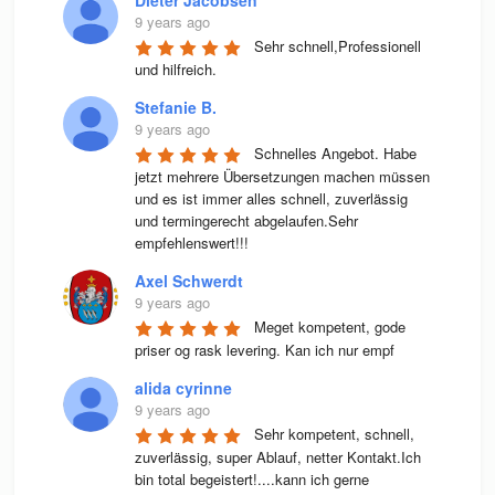
Dieter Jacobsen
9 years ago
Sehr schnell,Professionell 
und hilfreich.
Stefanie B.
9 years ago
Schnelles Angebot. Habe 
jetzt mehrere Übersetzungen machen müssen 
und es ist immer alles schnell, zuverlässig 
und termingerecht abgelaufen.Sehr 
empfehlenswert!!!
Axel Schwerdt
9 years ago
Meget kompetent, gode 
priser og rask levering. Kan ich nur empf
alida cyrinne
9 years ago
Sehr kompetent, schnell, 
zuverlässig, super Ablauf, netter Kontakt.Ich 
bin total begeistert!....kann ich gerne 