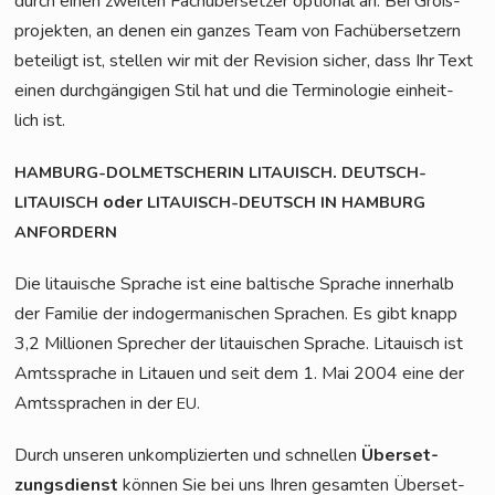
durch einen zwei­ten Fach­über­set­zer optio­nal an. Bei Groß­
pro­jek­ten, an denen ein gan­zes Team von Fach­über­set­zern
betei­ligt ist, stel­len wir mit der Revi­si­on sicher, dass Ihr Text
einen durch­gän­gi­gen Stil hat und die Ter­mi­no­lo­gie ein­heit­
lich ist.
.
HAMBURG-DOLMETSCHERIN
LITAUISCH
DEUTSCH-
oder
LITAUISCH
LITAUISCH-DEUTSCH
IN
HAMBURG
ANFORDERN
Die litaui­sche Spra­che ist eine bal­ti­sche Spra­che inner­halb
der Fami­lie der indo­ger­ma­ni­schen Spra­chen. Es gibt knapp
3,2 Mil­lio­nen Spre­cher der litaui­schen Spra­che. Litau­isch ist
Amts­spra­che in Litau­en und seit dem 1. Mai 2004 eine der
Amts­spra­chen in der
.
EU
Durch unse­ren unkom­pli­zier­ten und schnel­len
Über­set­
zungs­dienst
kön­nen Sie bei uns Ihren gesam­ten Über­set­