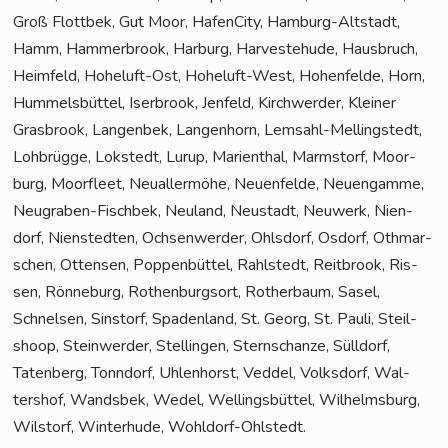
Groß Flott­bek, Gut Moor, Hafen­Ci­ty, Ham­burg-Alt­stadt,
Hamm, Ham­mer­brook, Har­burg, Har­ve­ste­hu­de, Haus­bruch,
Heim­feld, Hohe­luft-Ost, Hohe­luft-West, Hohen­fel­de, Horn,
Hum­mels­büt­tel, Iser­brook, Jen­feld, Kirch­wer­der, Klei­ner
Gras­brook, Lan­gen­bek, Lan­gen­horn, Lem­sahl-Mel­ling­s­tedt,
Loh­brüg­ge, Lok­stedt, Lurup, Mari­en­thal, Marmstorf, Moor­
burg, Moor­fleet, Neu­al­ler­mö­he, Neu­en­fel­de, Neu­en­gam­me,
Neu­gra­ben-Fisch­bek, Neu­land, Neu­stadt, Neu­werk, Nien­
dorf, Nien­sted­ten, Och­sen­wer­der, Ohls­dorf, Osdorf, Oth­mar­
schen, Otten­sen, Pop­pen­büt­tel, Rahl­stedt, Reit­brook, Ris­
sen, Rön­ne­burg, Rothen­burg­sort, Rother­baum, Sasel,
Schnel­sen, Sinstorf, Spa­den­land, St. Georg, St. Pau­li, Steil­
shoop, Stein­wer­der, Stel­lin­gen, Stern­schan­ze, Süll­dorf,
Taten­berg, Tonn­dorf, Uhlen­horst, Ved­del, Volks­dorf, Wal­
ters­hof, Wands­bek, Wedel, Wel­lings­büt­tel, Wil­helms­burg,
Wilstorf, Win­ter­hu­de, Wohldorf-Ohlstedt.