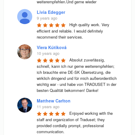
weiterempfehlen.Und gerne wieder
Livia Edegger
9 years ago
High quality work. Very 
efficient and reliable. I would definitely 
recommend their services.
Viera Kútiková
10 years ago
Absolut zuverlässig, 
schnell, kann ich nur gerne weiterempfehlen; 
ich brauchte eine DE-SK Übersetzung, die 
wirklich dringend und für mich außerordentlich 
wichtig war - und habe von TRADUSET in der 
besten Qualität bekommen! Danke!
Matthew Carlton
11 years ago
Enjoyed working with the 
staff and organization of Traduset; they 
provided cordially prompt, professional 
communication.