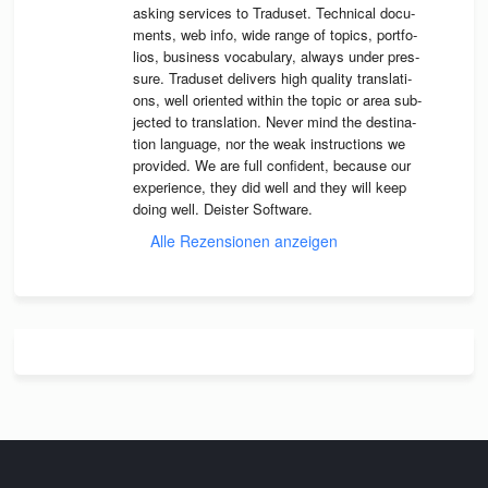
asking ser­vices to Tra­du­set. Tech­ni­cal docu­
ments, web info, wide range of topics, port­fo­
lios, busi­ness voca­bu­lary, always under pres­
sure. Tra­du­set deli­vers high qua­lity trans­la­ti­
ons, well ori­en­ted wit­hin the topic or area sub­
jec­ted to trans­la­tion. Never mind the desti­na­
tion lan­guage, nor the weak instruc­tions we 
pro­vi­ded. We are full con­fi­dent, because our 
expe­ri­ence, they did well and they will keep 
doing well. Deis­ter Software.
Alle Rezensionen anzeigen