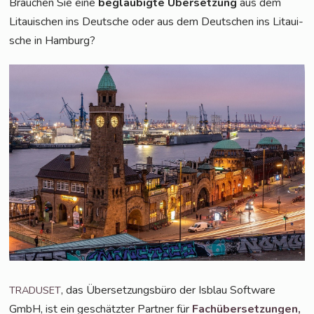
Brau­chen Sie eine
beglau­big­te Über­set­zung
aus dem
Litaui­schen ins Deut­sche oder aus dem Deut­schen ins Litaui­
sche in Hamburg?
, das Über­set­zungs­bü­ro der Isblau Soft­ware
TRADUSET
GmbH, ist ein geschätz­ter Part­ner für
Fach­über­set­zun­gen,