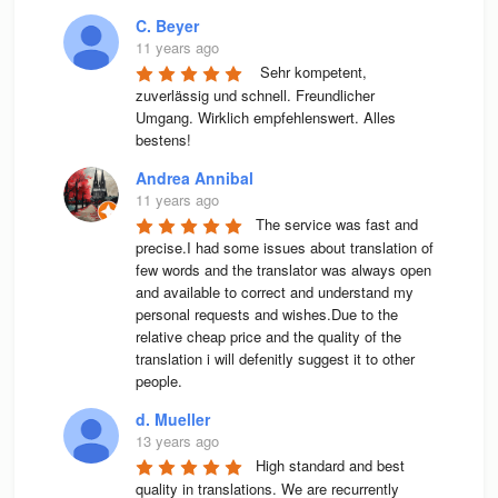
C. Beyer
11 years ago
 Sehr kompetent, 
zuverlässig und schnell. Freundlicher 
Umgang. Wirklich empfehlenswert. Alles 
bestens! 
Andrea Annibal
11 years ago
The service was fast and 
precise.I had some issues about translation of 
few words and the translator was always open 
and available to correct and understand my 
personal requests and wishes.Due to the 
relative cheap price and the quality of the 
translation i will defenitly suggest it to other 
people.
d. Mueller
13 years ago
High stan­dard and best 
qua­lity in trans­la­ti­ons. We are recur­rently 