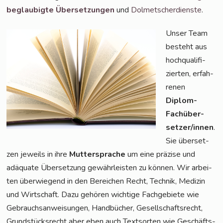
beglau­big­te Über­set­zun­gen
und
Dol­met­scher­diens­te
.
Unser Team
besteht aus
hoch­qua­li­fi­
zier­ten, erfah­
re­nen
Diplom-
Fach­über­
set­zer/in­nen
.
Sie über­set­
zen jeweils in ihre
Mut­ter­spra­che
um eine prä­zi­se und
adäqua­te Über­set­zung gewähr­leis­ten zu kön­nen. Wir arbei­
ten über­wie­gend in den Berei­chen Recht, Tech­nik, Medi­zin
und Wirt­schaft. Dazu gehö­ren wich­ti­ge Fach­ge­bie­te wie
Gebrauchs­an­wei­sun­gen, Hand­bü­cher, Gesell­schafts­recht,
Grund­stücks­recht aber eben auch Text­sor­ten wie Geschäfts­