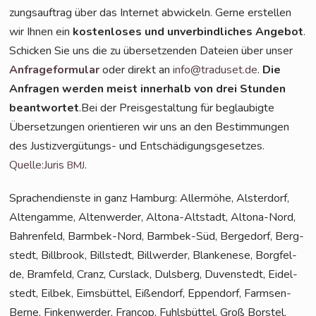
zungs­auf­trag über das Inter­net abwi­ckeln. Ger­ne erstel­len
wir Ihnen ein
kos­ten­lo­ses und unver­bind­li­ches Ange­bot
.
Schi­cken Sie uns die zu über­set­zen­den Datei­en über unser
Anfra­ge­for­mu­lar
oder direkt an
info@traduset.de
.
Die
Anfra­gen wer­den meist inner­halb von drei Stun­den
beant­wor­tet
.Bei der Preis­ge­stal­tung für beglau­big­te
Über­set­zun­gen ori­en­tie­ren wir uns an den Bestim­mun­gen
des Jus­tiz­ver­gü­tungs- und Ent­schä­di­gungs­ge­set­zes.
Quelle:Juris
.
BMJ
Spra­chen­diens­te in ganz Ham­burg: Aller­mö­he, Als­ter­dorf,
Alten­gam­me, Alten­wer­der, Alto­na-Alt­stadt, Alto­na-Nord,
Bah­ren­feld, Barm­bek-Nord, Barm­bek-Süd, Ber­ge­dorf, Berg­
stedt, Bill­brook, Bill­stedt, Bill­wer­der, Blan­ke­ne­se, Borg­fel­
de, Bramfeld, Cranz, Curs­lack, Duls­berg, Duven­stedt, Eidel­
stedt, Eil­bek, Eims­büt­tel, Eißen­dorf, Eppen­dorf, Farm­sen-
Ber­ne, Fin­ken­wer­der, Fran­cop, Fuhls­büt­tel, Groß Bors­tel,