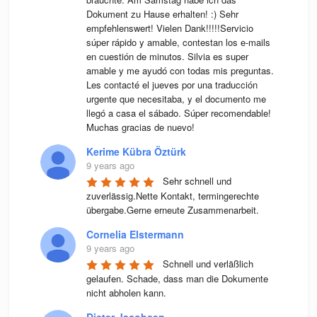
Dokument zu Hause erhalten! :) Sehr 
empfehlenswert! Vielen Dank!!!!!Servicio 
súper rápido y amable, contestan los e-mails 
en cuestión de minutos. Silvia es super 
amable y me ayudó con todas mis preguntas. 
Les contacté el jueves por una traducción 
urgente que necesitaba, y el documento me 
llegó a casa el sábado. Súper recomendable! 
Muchas gracias de nuevo!
Kerime Kübra Öztürk
9 years ago
Sehr schnell und 
zuverlässig.Nette Kontakt, termingerechte 
übergabe.Gerne erneute Zusammenarbeit.
Cornelia Elstermann
9 years ago
Schnell und verläßlich 
gelaufen. Schade, dass man die Dokumente 
nicht abholen kann.