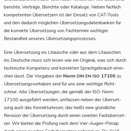
be­rich­te, Ver­trä­ge, Berich­te oder Kata­lo­ge. Neben fach­lich
kom­pe­ten­ten Über­set­zern ist der Ein­satz von CAT-Tools
und den dadurch mög­li­chen Über­set­zungs­da­ten­ban­ken für
die kor­rek­te Über­set­zung von Fach­ter­mi­ni wich­ti­ger
Bestand­teil unse­res Übersetzungsprozesses.
Eine Über­set­zung ins Litaui­sche oder aus dem Litaui­schen
ins Deut­sche muss sich lesen wie ein Ori­gi­nal, was sich durch
tech­ni­sche Kom­pe­tenz und kor­rek­ten Sprach­ge­brauch errei­
chen lässt. Die Vor­ga­ben der
Norm
17100
zu
DIN
EN
ISO
Über­set­zungs­vor­ha­ben sind für uns eine wich­ti­ge Richt­
schnur. Alle Über­set­zun­gen, die gemäß der ISO-Norm
17100 aus­ge­führt wer­den, umfas­sen neben der Über­set­
zung auch das Kor­rek­tur­le­sen, das heißt eine gründ­li­che
Revi­si­on der Über­set­zung durch einen zwei­ten Fach­über­set­
zer. Wir bie­ten die Prü­fung nach dem Vier-Augen-Prin­zip