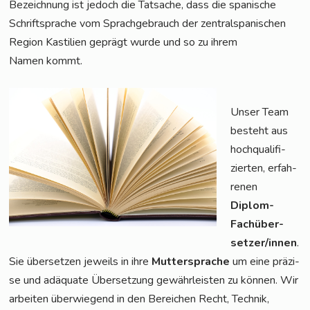
Bezeich­nung ist jedoch die Tat­sa­che, dass die spa­ni­sche
Schrift­spra­che vom Sprach­ge­brauch der zen­tral­spa­ni­schen
Regi­on Kas­ti­li­en geprägt wur­de und so zu ihrem
Namen kommt.
Unser Team
besteht aus
hoch­qua­li­fi­
zier­ten, erfah­
re­nen
Diplom-
Fach­über­
set­zer/in­nen
.
Sie über­set­zen jeweils in ihre
Mut­ter­spra­che
um eine prä­zi­
se und adäqua­te Über­set­zung gewähr­leis­ten zu kön­nen. Wir
arbei­ten über­wie­gend in den Berei­chen Recht, Tech­nik,