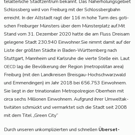
tel­al­ter­li­che Stadt­zen­trum bekannt. Das Nah­erho­lungs­ge­biet
Schloss­berg wird von Frei­burg mit der Schloss­berg­bahn
erreicht. In der Alt­stadt ragt der 116 m hohe Turm des goti­
schen Frei­bur­ger Müns­ters über dem Müns­ter­platz auf.Mit
Stand vom 31. Dezem­ber 2020 hat­te die am Fluss Drei­sam
gele­ge­ne Stadt 230.940 Einwohner.Sie nimmt damit auf der
Lis­te der größ­ten Städ­te in Baden-Würt­tem­berg nach
Stutt­gart, Mann­heim und Karls­ru­he die vier­te Stel­le ein. Laut
lag die Bevöl­ke­rung der Regi­on (metro­po­li­tan area)
OECD
Frei­burg (mit den Land­krei­sen Breis­gau-Hoch­schwarz­wald
und Emmen­din­gen) im Jahr 2018 bei 656.753 Ein­woh­nern.
Sie liegt in der tri­na­tio­na­len Metro­pol­re­gi­on Ober­rhein mit
cir­ca sechs Mil­lio­nen Ein­woh­nern. Auf­grund ihrer Umwelt­ak­
ti­vi­tä­ten schmückt und ver­mark­tet sich die Stadt seit 2008
mit dem Titel „Green City“
Durch unse­ren unkom­pli­zier­ten und schnel­len
Über­set­