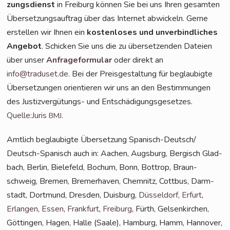
zungs­dienst
in Frei­burg kön­nen Sie bei uns Ihren gesam­ten
Über­set­zungs­auf­trag über das Inter­net abwi­ckeln. Ger­ne
erstel­len wir Ihnen ein
kos­ten­lo­ses und unver­bind­li­ches
Ange­bot
. Schi­cken Sie uns die zu über­set­zen­den Datei­en
über unser
Anfra­ge­for­mu­lar
oder direkt an
info@traduset.de
. Bei der Preis­ge­stal­tung für beglau­big­te
Über­set­zun­gen ori­en­tie­ren wir uns an den Bestim­mun­gen
des Jus­tiz­ver­gü­tungs- und Ent­schä­di­gungs­ge­set­zes.
Quelle:Juris
.
BMJ
Amt­lich beglau­big­te Über­set­zung Spa­nisch-Deut­sch/
Deutsch-Spa­nisch auch in: Aachen, Augs­burg, Ber­gisch Glad­
bach, Ber­lin, Bie­le­feld, Bochum, Bonn, Bot­trop, Braun­
schweig, Bre­men, Bre­mer­ha­ven, Chem­nitz, Cott­bus, Darm­
stadt, Dort­mund, Dres­den, Duis­burg,
Düs­sel­dorf
,
Erfurt
,
Erlan­gen
,
Essen
,
Frank­furt
,
Frei­burg
, Fürth, Gel­sen­kir­chen,
Göt­tin­gen, Hagen, Hal­le (Saa­le), Ham­burg, Hamm, Han­no­ver,