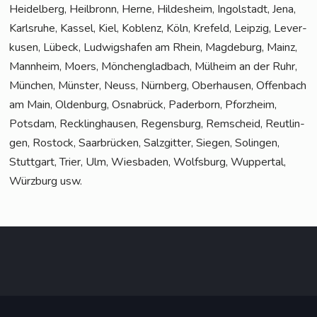
Hei­del­berg, Heil­bronn, Her­ne, Hil­des­heim, Ingol­stadt, Jena,
Karls­ru­he, Kas­sel, Kiel, Koblenz, Köln, Kre­feld, Leip­zig, Lever­
ku­sen, Lübeck, Lud­wigs­ha­fen am Rhein, Mag­de­burg, Mainz,
Mann­heim, Moers, Mön­chen­glad­bach, Mül­heim an der Ruhr,
Mün­chen, Müns­ter, Neuss, Nürn­berg, Ober­hau­sen, Offen­bach
am Main, Olden­burg, Osna­brück, Pader­born, Pforz­heim,
Pots­dam, Reck­ling­hau­sen, Regens­burg, Rem­scheid, Reut­lin­
gen, Ros­tock, Saar­brü­cken, Salz­git­ter, Sie­gen, Solin­gen,
Stutt­gart, Trier, Ulm, Wies­ba­den, Wolfs­burg, Wup­per­tal,
Würz­burg usw.