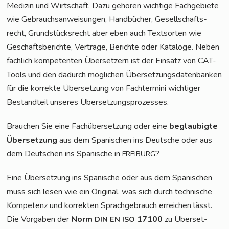
Medi­zin und Wirt­schaft. Dazu gehö­ren wich­ti­ge Fach­ge­bie­te
wie Gebrauchs­an­wei­sun­gen, Hand­bü­cher, Gesell­schafts­
recht, Grund­stücks­recht aber eben auch Text­sor­ten wie
Geschäfts­be­rich­te, Ver­trä­ge, Berich­te oder Kata­lo­ge. Neben
fach­lich kom­pe­ten­ten Über­set­zern ist der Ein­satz von CAT-
Tools und den dadurch mög­li­chen Über­set­zungs­da­ten­ban­ken
für die kor­rek­te Über­set­zung von Fach­ter­mi­ni wich­ti­ger
Bestand­teil unse­res Übersetzungsprozesses.
Brau­chen Sie eine Fach­über­set­zung oder eine
beglau­big­te
Über­set­zung
aus dem Spa­ni­schen ins Deut­sche oder aus
dem Deut­schen ins Spa­ni­sche in
?
FREIBURG
Eine Über­set­zung ins Spa­ni­sche oder aus dem Spa­ni­schen
muss sich lesen wie ein Ori­gi­nal, was sich durch tech­ni­sche
Kom­pe­tenz und kor­rek­ten Sprach­ge­brauch errei­chen lässt.
Die Vor­ga­ben der
Norm
17100
zu Über­set­
DIN
EN
ISO