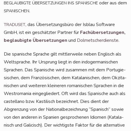
oder aus dem
BEGLAUBIGTE
ÜBERSETZUNGEN
INS
SPANISCHE
.
SPANISCHEN
, das Über­set­zungs­bü­ro der Isblau Soft­ware
TRADUSET
GmbH, ist ein geschätz­ter Part­ner für
Fach­über­set­zun­gen,
beglau­big­te Über­set­zun­gen
und
Dol­met­scher­diens­te
.
Die spa­ni­sche Spra­che gilt mitt­ler­wei­le neben Eng­lisch als
Welt­spra­che. Ihr Ursprung liegt in den indo­ger­ma­ni­schen
Spra­chen. Das Spa­ni­sche wird zusam­men mit dem Por­tu­gie­
si­schen, dem Fran­zö­si­schen, dem Kata­la­ni­schen, dem Okzita­
ni­schen und wei­te­ren klei­ne­ren roma­ni­schen Spra­chen in die
West­ro­ma­nia ein­ge­glie­dert. Oft wird das Spa­ni­sche auch als
cas­tel­lano bzw. Kas­ti­lisch bezeich­net. Dies dient der
Abgren­zung von der Natio­nal­be­zeich­nung “Spa­nisch” sowie
von den ande­ren in Spa­ni­en gespro­che­nen Idio­men (Kata­la­
nisch und Gali­cisch). Der wich­tigs­te Fak­tor für die alter­na­ti­ve