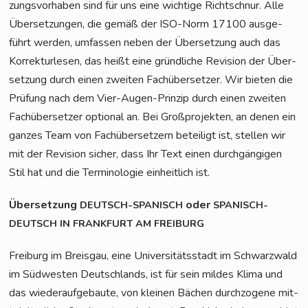
zungs­vor­ha­ben sind für uns eine wich­ti­ge Richt­schnur. Alle
Über­set­zun­gen, die gemäß der ISO-Norm 17100 aus­ge­
führt wer­den, umfas­sen neben der Über­set­zung auch das
Kor­rek­tur­le­sen, das heißt eine gründ­li­che Revi­si­on der Über­
set­zung durch einen zwei­ten Fach­über­set­zer. Wir bie­ten die
Prü­fung nach dem Vier-Augen-Prin­zip durch einen zwei­ten
Fach­über­set­zer optio­nal an. Bei Groß­pro­jek­ten, an denen ein
gan­zes Team von Fach­über­set­zern betei­ligt ist, stel­len wir
mit der Revi­si­on sicher, dass Ihr Text einen durch­gän­gi­gen
Stil hat und die Ter­mi­no­lo­gie ein­heit­lich ist.
Über­set­zung
oder
DEUTSCH-SPANISCH
SPANISCH-
DEUTSCH
IN
FRANKFURT
AM
FREIBURG
Frei­burg im Breis­gau, eine Uni­ver­si­täts­stadt im Schwarz­wald
im Süd­wes­ten Deutsch­lands, ist für sein mil­des Kli­ma und
das wie­der­auf­ge­bau­te, von klei­nen Bächen durch­zo­ge­ne mit­