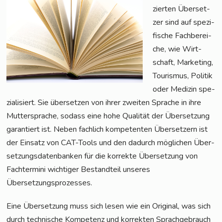
zier­ten Über­set­
zer sind auf spe­zi­
fi­sche Fach­be­rei­
che, wie Wirt­
schaft, Mar­ke­ting,
Tou­ris­mus, Poli­tik
oder Medi­zin spe­
zia­li­siert. Sie über­set­zen von ihrer zwei­ten Spra­che in ihre
Mut­ter­spra­che, sodass eine hohe Qua­li­tät der Über­set­zung
garan­tiert ist. Neben fach­lich kom­pe­ten­ten Über­set­zern ist
der Ein­satz von CAT-Tools und den dadurch mög­li­chen Über­
set­zungs­da­ten­ban­ken für die kor­rek­te Über­set­zung von
Fach­ter­mi­ni wich­ti­ger Bestand­teil unse­res
Übersetzungsprozesses.
Eine Über­set­zung muss sich lesen wie ein Ori­gi­nal, was sich
durch tech­ni­sche Kom­pe­tenz und kor­rek­ten Sprach­ge­brauch