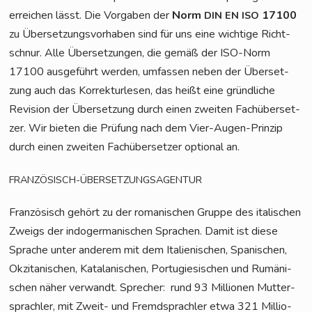
errei­chen lässt. Die Vor­ga­ben der
Norm
17100
DIN
EN
ISO
zu Über­set­zungs­vor­ha­ben sind für uns eine wich­ti­ge Richt­
schnur. Alle Über­set­zun­gen, die gemäß der ISO-Norm
17100 aus­ge­führt wer­den, umfas­sen neben der Über­set­
zung auch das Kor­rek­tur­le­sen, das heißt eine gründ­li­che
Revi­si­on der Über­set­zung durch einen zwei­ten Fach­über­set­
zer. Wir bie­ten die Prü­fung nach dem Vier-Augen-Prin­zip
durch einen zwei­ten Fach­über­set­zer optio­nal an.
FRANZÖSISCH-ÜBERSETZUNGSAGENTUR
Fran­zö­sisch gehört zu der roma­ni­schen Grup­pe des ita­li­schen
Zweigs der indo­ger­ma­ni­schen Spra­chen. Damit ist die­se
Spra­che unter ande­rem mit dem Ita­lie­ni­schen, Spa­ni­schen,
Okzita­ni­schen, Kata­la­ni­schen, Por­tu­gie­si­schen und Rumä­ni­
schen näher ver­wandt. Spre­cher:
rund 93 Mil­lio­nen Mut­ter­
sprach­ler, mit Zweit- und Fremd­sprach­ler etwa 321 Mil­lio­