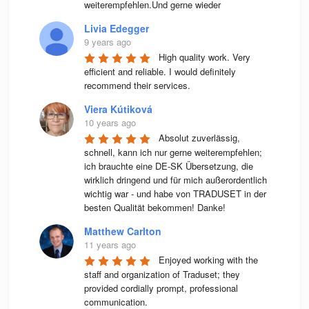
weiterempfehlen.Und gerne wieder
Livia Edegger
9 years ago
High quality work. Very 
efficient and reliable. I would definitely 
recommend their services.
Viera Kútiková
10 years ago
Absolut zuverlässig, 
schnell, kann ich nur gerne weiterempfehlen; 
ich brauchte eine DE-SK Übersetzung, die 
wirklich dringend und für mich außerordentlich 
wichtig war - und habe von TRADUSET in der 
besten Qualität bekommen! Danke!
Matthew Carlton
11 years ago
Enjoyed working with the 
staff and organization of Traduset; they 
provided cordially prompt, professional 
communication.