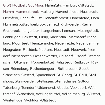
Groß Flott­bek
,
Gut Moor
, Hafen­Ci­ty, Ham­burg-Alt­stadt,
Hamm
,
Ham­mer­brook
, Har­burg, Har­ve­ste­hu­de, Haus­bruch,
Heim­feld, Hohe­luft-Ost, Hohe­luft-West, Hohen­fel­de, Horn,
Hum­mels­büt­tel, Iser­brook, Jen­feld, Kirch­wer­der, Klei­ner
Gras­brook, Lan­gen­bek, Lan­gen­horn, Lem­sahl-Mel­ling­s­tedt,
Loh­brüg­ge, Lok­stedt, Lurup, Mari­en­thal, Marmstorf, Moor­
burg, Moor­fleet, Neu­al­ler­mö­he, Neu­en­fel­de, Neu­en­gam­me,
Neu­gra­ben-Fisch­bek, Neu­land, Neu­stadt, Neu­werk, Nien­
dorf, Nien­sted­ten, Och­sen­wer­der, Ohls­dorf, Osdorf, Oth­mar­
schen, Otten­sen, Pop­pen­büt­tel, Rahl­stedt, Reit­brook, Ris­
sen, Rön­ne­burg, Rothen­burg­sort, Rother­baum, Sasel,
Schnel­sen, Sinstorf, Spa­den­land, St. Georg, St. Pau­li, Steil­
shoop, Stein­wer­der, Stel­lin­gen, Stern­schan­ze, Süll­dorf,
Taten­berg, Tonn­dorf, Uhlen­horst, Ved­del, Volks­dorf, Wal­
ters­hof, Wands­bek, Wel­lings­büt­tel, Wil­helms­burg, Wilstorf,
Win­ter­hu­de, Wohldorf-Ohlstedt.