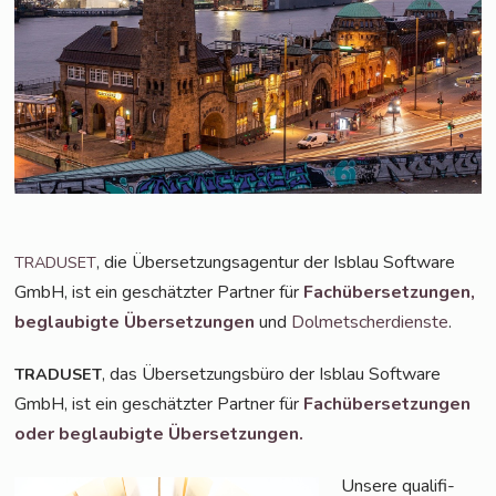
, die Über­set­zungs­agen­tur der Isblau Soft­ware
TRADUSET
GmbH, ist ein geschätz­ter Part­ner für
Fach­über­set­zun­gen,
beglau­big­te Über­set­zun­gen
und
Dol­met­scher­diens­te
.
, das Über­set­zungs­bü­ro der Isblau Soft­ware
TRADUSET
GmbH, ist ein geschätz­ter Part­ner für
Fach­über­set­zun­gen
oder beglau­big­te Übersetzungen.
Unse­re qua­li­fi­