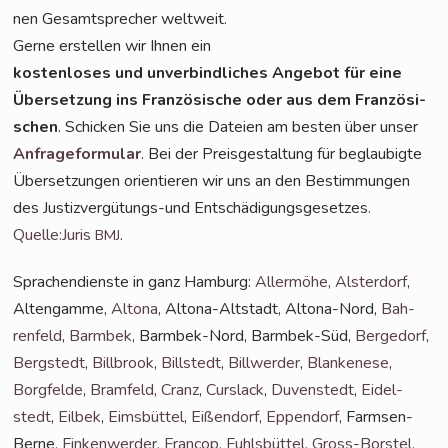
nen Gesamt­spre­cher weltweit.
Ger­ne erstel­len wir Ihnen ein
kos­ten­lo­ses und unver­bind­li­ches Ange­bot für eine
Über­set­zung ins Fran­zö­si­sche oder aus dem Fran­zö­si­
schen
. Schi­cken Sie uns die Datei­en am bes­ten über unser
Anfra­ge­for­mu­lar
. Bei der Preis­ge­stal­tung für beglau­big­te
Über­set­zun­gen ori­en­tie­ren wir uns an den Bestim­mun­gen
des Jus­tiz­ver­gü­tungs-und Ent­schä­di­gungs­ge­set­zes.
Quelle:Juris
.
BMJ
Spra­chen­diens­te in ganz Ham­burg:
Aller­mö­he
,
Als­ter­dorf
,
Alten­gam­me,
Alto­na
, Alto­na-Alt­stadt, Alto­na-Nord,
Bah­
ren­feld
,
Barm­bek
, Barm­bek-Nord, Barm­bek-Süd,
Ber­ge­dorf
,
Berg­stedt
,
Bill­brook
,
Bill­stedt
,
Bill­wer­der
,
Blan­ke­ne­se
,
Borg­fel­de
,
Bramfeld
,
Cranz
,
Curs­lack
,
Duven­stedt
,
Eidel­
stedt
,
Eil­bek
,
Eims­büt­tel
,
Eißen­dorf
,
Eppen­dorf
, Farm­sen-
Ber­ne,
Fin­ken­wer­der
,
Fran­cop
,
Fuhls­büt­tel
,
Gross-Bors­tel
,