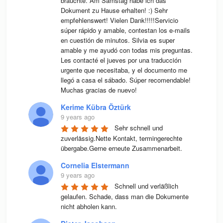
brauchte. Am Samstag habe ich das 
Dokument zu Hause erhalten! :) Sehr 
empfehlenswert! Vielen Dank!!!!!Servicio 
súper rápido y amable, contestan los e-mails 
en cuestión de minutos. Silvia es super 
amable y me ayudó con todas mis preguntas. 
Les contacté el jueves por una traducción 
urgente que necesitaba, y el documento me 
llegó a casa el sábado. Súper recomendable! 
Muchas gracias de nuevo!
Kerime Kübra Öztürk
9 years ago
Sehr schnell und 
zuverlässig.Nette Kontakt, termingerechte 
übergabe.Gerne erneute Zusammenarbeit.
Cornelia Elstermann
9 years ago
Schnell und verläßlich 
gelaufen. Schade, dass man die Dokumente 
nicht abholen kann.