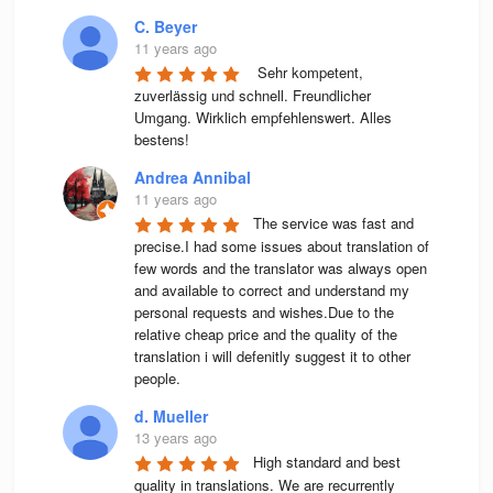
C. Beyer
11 years ago
 Sehr kompetent, 
zuverlässig und schnell. Freundlicher 
Umgang. Wirklich empfehlenswert. Alles 
bestens! 
Andrea Annibal
11 years ago
The service was fast and 
precise.I had some issues about translation of 
few words and the translator was always open 
and available to correct and understand my 
personal requests and wishes.Due to the 
relative cheap price and the quality of the 
translation i will defenitly suggest it to other 
people.
d. Mueller
13 years ago
High stan­dard and best 
qua­lity in trans­la­ti­ons. We are recur­rently 