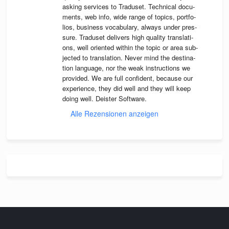
asking ser­vices to Tra­du­set. Tech­ni­cal docu­
ments, web info, wide range of topics, port­fo­
lios, busi­ness voca­bu­lary, always under pres­
sure. Tra­du­set deli­vers high qua­lity trans­la­ti­
ons, well ori­en­ted wit­hin the topic or area sub­
jec­ted to trans­la­tion. Never mind the desti­na­
tion lan­guage, nor the weak instruc­tions we 
pro­vi­ded. We are full con­fi­dent, because our 
expe­ri­ence, they did well and they will keep 
doing well. Deis­ter Software.
Alle Rezensionen anzeigen