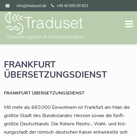
info@traduset.de
+49 40 855 09 823
FRANKFURT
ÜBERSETZUNGSDIENST
FRANKFURT
ÜBERSETZUNGSDIENST
Mit mehr als 660.000 Ein­woh­nern ist Frank­furt am Main die
größ­te Stadt des Bun­des­lan­des Hes­sen sowie die fünft­
größ­te Deutsch­lands. Die frü­he­re Reichs-, Wahl- und Krö­
nungs­stadt der römisch-deut­schen Kai­ser ent­wi­ckel­te sich