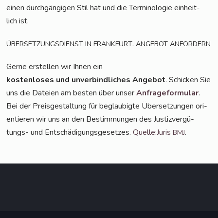
einen durch­gän­gi­gen Stil hat und die Ter­mi­no­lo­gie ein­heit­
lich ist.
.
ÜBERSETZUNGSDIENST
IN
FRANKFURT
ANGEBOT
ANFORDERN
Ger­ne erstel­len wir Ihnen ein
kos­ten­lo­ses und unver­bind­li­ches Ange­bot
. Schi­cken Sie
uns die Datei­en am bes­ten über unser
Anfra­ge­for­mu­lar
.
Bei der Preis­ge­stal­tung für beglau­big­te Über­set­zun­gen ori­
en­tie­ren wir uns an den Bestim­mun­gen des Jus­tiz­ver­gü­
tungs- und Ent­schä­di­gungs­ge­set­zes.
Quelle:Juris
.
BMJ