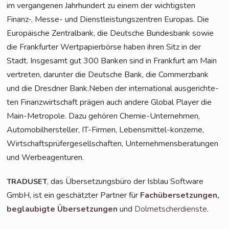
im ver­gan­ge­nen Jahr­hun­dert zu einem der wich­tigs­ten
Finanz-, Mes­se- und Dienst­leis­tungs­zen­tren Euro­pas. Die
Euro­päi­sche Zen­tral­bank, die Deut­sche Bun­des­bank sowie
die Frank­fur­ter Wert­pa­pier­bör­se haben ihren Sitz in der
Stadt. Ins­ge­samt gut 300 Ban­ken sind in Frank­furt am Main
ver­tre­ten, dar­un­ter die Deut­sche Bank, die Com­merz­bank
und die Dresd­ner Bank.Neben der inter­na­tio­nal aus­ge­rich­te­
ten Finanz­wirt­schaft prä­gen auch ande­re Glo­bal Play­er die
Main-Metro­po­le. Dazu gehö­ren Che­mie-Unter­neh­men,
Auto­mo­bil­her­stel­ler, IT-Fir­men, Lebens­mit­tel-kon­zer­ne,
Wirt­schafts­prü­fer­ge­sell­schaf­ten, Unter­neh­mens­be­ra­tun­gen
und Werbeagenturen.
, das Über­set­zungs­bü­ro der Isblau Soft­ware
TRADUSET
GmbH, ist ein geschätz­ter Part­ner für
Fach­über­set­zun­gen,
beglau­big­te Über­set­zun­gen
und
Dol­met­scher­diens­te
.