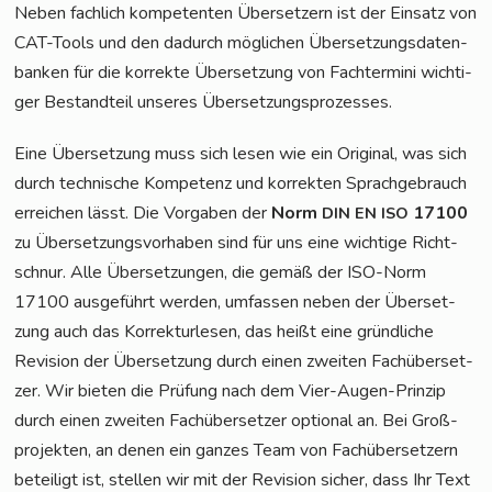
Neben fach­lich kom­pe­ten­ten Über­set­zern ist der Ein­satz von
CAT-Tools und den dadurch mög­li­chen Über­set­zungs­da­ten­
ban­ken für die kor­rek­te Über­set­zung von Fach­ter­mi­ni wich­ti­
ger Bestand­teil unse­res Übersetzungsprozesses.
Eine Über­set­zung muss sich lesen wie ein Ori­gi­nal, was sich
durch tech­ni­sche Kom­pe­tenz und kor­rek­ten Sprach­ge­brauch
errei­chen lässt. Die Vor­ga­ben der
Norm
17100
DIN
EN
ISO
zu Über­set­zungs­vor­ha­ben sind für uns eine wich­ti­ge Richt­
schnur. Alle Über­set­zun­gen, die gemäß der ISO-Norm
17100 aus­ge­führt wer­den, umfas­sen neben der Über­set­
zung auch das Kor­rek­tur­le­sen, das heißt eine gründ­li­che
Revi­si­on der Über­set­zung durch einen zwei­ten Fach­über­set­
zer. Wir bie­ten die Prü­fung nach dem Vier-Augen-Prin­zip
durch einen zwei­ten Fach­über­set­zer optio­nal an. Bei Groß­
pro­jek­ten, an denen ein gan­zes Team von Fach­über­set­zern
betei­ligt ist, stel­len wir mit der Revi­si­on sicher, dass Ihr Text