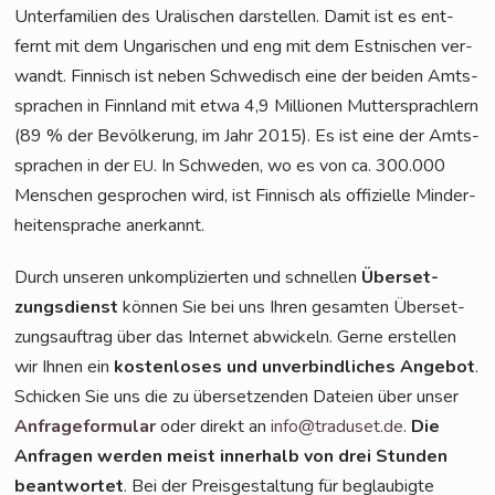
Unter­fa­mi­li­en des Ura­li­schen dar­stel­len. Damit ist es ent­
fernt mit dem Unga­ri­schen und eng mit dem Est­ni­schen ver­
wandt. Fin­nisch ist neben Schwe­disch eine der bei­den Amts­
spra­chen in Finn­land mit etwa 4,9 Mil­lio­nen Mut­ter­sprach­lern
(89 % der Bevöl­ke­rung, im Jahr 2015). Es ist eine der Amts­
spra­chen in der
. In Schwe­den, wo es von ca. 300.000
EU
Men­schen gespro­chen wird, ist Fin­nisch als offi­zi­el­le Min­der­
hei­ten­spra­che anerkannt.
Durch unse­ren unkom­pli­zier­ten und schnel­len
Über­set­
zungs­dienst
kön­nen Sie bei uns Ihren gesam­ten Über­set­
zungs­auf­trag über das Inter­net abwi­ckeln. Ger­ne erstel­len
wir Ihnen ein
kos­ten­lo­ses und unver­bind­li­ches Ange­bot
.
Schi­cken Sie uns die zu über­set­zen­den Datei­en über unser
Anfra­ge­for­mu­lar
oder direkt an
info@traduset.de
.
Die
Anfra­gen wer­den meist inner­halb von drei Stun­den
beant­wor­tet
. Bei der Preis­ge­stal­tung für beglau­big­te