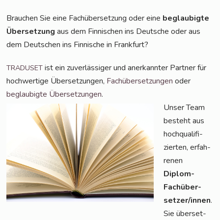
Brau­chen Sie eine Fach­über­set­zung oder eine
beglau­big­te
Über­set­zung
aus dem Fin­ni­schen ins Deut­sche oder aus
dem Deut­schen ins Fin­ni­sche in Frankfurt?
ist ein zuver­läs­si­ger und aner­kann­ter Part­ner für
TRADUSET
hoch­wer­ti­ge Über­set­zun­gen,
Fach­über­set­zun­gen
oder
beglau­big­te Über­set­zun­gen
.
Unser Team
besteht aus
hoch­qua­li­fi­
zier­ten, erfah­
re­nen
Diplom-
Fach­über­
set­zer/in­nen
.
Sie über­set­