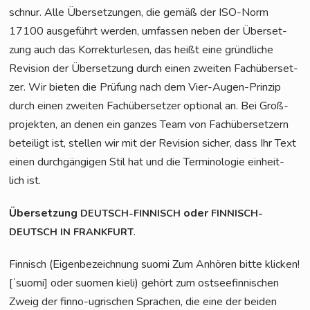
schnur. Alle Über­set­zun­gen, die gemäß der ISO-Norm
17100 aus­ge­führt wer­den, umfas­sen neben der Über­set­
zung auch das Kor­rek­tur­le­sen, das heißt eine gründ­li­che
Revi­si­on der Über­set­zung durch einen zwei­ten Fach­über­set­
zer. Wir bie­ten die Prü­fung nach dem Vier-Augen-Prin­zip
durch einen zwei­ten Fach­über­set­zer optio­nal an. Bei Groß­
pro­jek­ten, an denen ein gan­zes Team von Fach­über­set­zern
betei­ligt ist, stel­len wir mit der Revi­si­on sicher, dass Ihr Text
einen durch­gän­gi­gen Stil hat und die Ter­mi­no­lo­gie ein­heit­
lich ist.
Über­set­zung
oder
DEUTSCH-FINNISCH
FINNISCH-
.
DEUTSCH
IN
FRANKFURT
Fin­nisch (Eigen­be­zeich­nung suo­mi Zum Anhö­ren bit­te kli­cken!
[ˈsuo­mi] oder suo­men kieli) gehört zum ost­see­fin­ni­schen
Zweig der fin­no-ugri­schen Spra­chen, die eine der bei­den