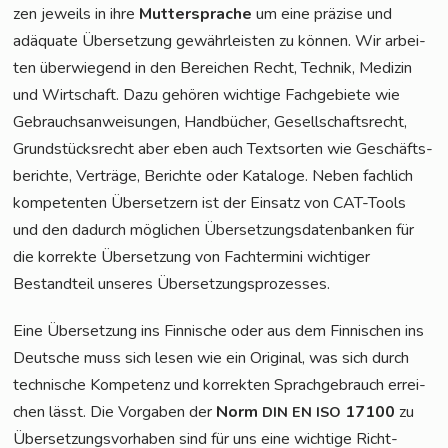
zen jeweils in ihre
Mut­ter­spra­che
um eine prä­zi­se und
adäqua­te Über­set­zung gewähr­leis­ten zu kön­nen. Wir arbei­
ten über­wie­gend in den Berei­chen Recht, Tech­nik, Medi­zin
und Wirt­schaft. Dazu gehö­ren wich­ti­ge Fach­ge­bie­te wie
Gebrauchs­an­wei­sun­gen, Hand­bü­cher, Gesell­schafts­recht,
Grund­stücks­recht aber eben auch Text­sor­ten wie Geschäfts­
be­rich­te, Ver­trä­ge, Berich­te oder Kata­lo­ge. Neben fach­lich
kom­pe­ten­ten Über­set­zern ist der Ein­satz von CAT-Tools
und den dadurch mög­li­chen Über­set­zungs­da­ten­ban­ken für
die kor­rek­te Über­set­zung von Fach­ter­mi­ni wich­ti­ger
Bestand­teil unse­res Übersetzungsprozesses.
Eine Über­set­zung ins Fin­ni­sche oder aus dem Fin­ni­schen ins
Deut­sche muss sich lesen wie ein Ori­gi­nal, was sich durch
tech­ni­sche Kom­pe­tenz und kor­rek­ten Sprach­ge­brauch errei­
chen lässt. Die Vor­ga­ben der
Norm
17100
zu
DIN
EN
ISO
Über­set­zungs­vor­ha­ben sind für uns eine wich­ti­ge Richt­