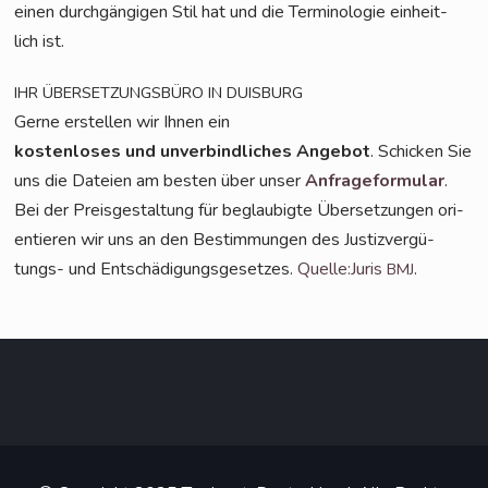
einen durch­gän­gi­gen Stil hat und die Ter­mi­no­lo­gie ein­heit­
lich ist.
IHR
ÜBERSETZUNGSBÜRO
IN
DUISBURG
Ger­ne erstel­len wir Ihnen ein
kos­ten­lo­ses und unver­bind­li­ches Ange­bot
. Schi­cken Sie
uns die Datei­en am bes­ten über unser
Anfra­ge­for­mu­lar
.
Bei der Preis­ge­stal­tung für beglau­big­te Über­set­zun­gen ori­
en­tie­ren wir uns an den Bestim­mun­gen des Jus­tiz­ver­gü­
tungs- und Ent­schä­di­gungs­ge­set­zes.
Quelle:Juris
.
BMJ