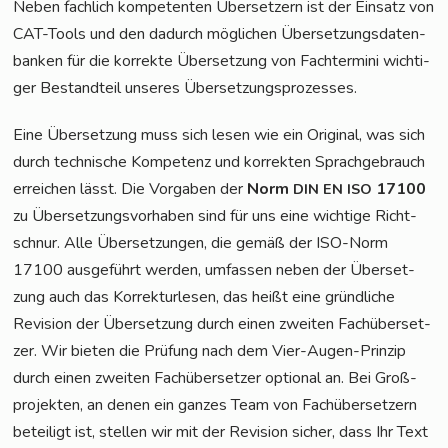
Neben fach­lich kom­pe­ten­ten Über­set­zern ist der Ein­satz von
CAT-Tools und den dadurch mög­li­chen Über­set­zungs­da­ten­
ban­ken für die kor­rek­te Über­set­zung von Fach­ter­mi­ni wich­ti­
ger Bestand­teil unse­res Übersetzungsprozesses.
Eine Über­set­zung muss sich lesen wie ein Ori­gi­nal, was sich
durch tech­ni­sche Kom­pe­tenz und kor­rek­ten Sprach­ge­brauch
errei­chen lässt. Die Vor­ga­ben der
Norm
17100
DIN
EN
ISO
zu Über­set­zungs­vor­ha­ben sind für uns eine wich­ti­ge Richt­
schnur. Alle Über­set­zun­gen, die gemäß der ISO-Norm
17100 aus­ge­führt wer­den, umfas­sen neben der Über­set­
zung auch das Kor­rek­tur­le­sen, das heißt eine gründ­li­che
Revi­si­on der Über­set­zung durch einen zwei­ten Fach­über­set­
zer. Wir bie­ten die Prü­fung nach dem Vier-Augen-Prin­zip
durch einen zwei­ten Fach­über­set­zer optio­nal an. Bei Groß­
pro­jek­ten, an denen ein gan­zes Team von Fach­über­set­zern
betei­ligt ist, stel­len wir mit der Revi­si­on sicher, dass Ihr Text