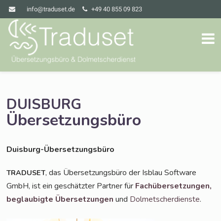
info@traduset.de
+49 40 855 09 823
DUISBURG
Übersetzungsbüro
Duis­burg-Über­set­zungs­bü­ro
, das Über­set­zungs­bü­ro der Isblau Soft­ware
TRADUSET
GmbH, ist ein geschätz­ter Part­ner für
Fach­über­set­zun­gen,
beglau­big­te Über­set­zun­gen
und
Dol­met­scher­diens­te
.