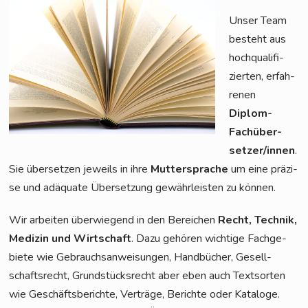
Unser Team
besteht aus
hoch­qua­li­fi­
zier­ten, erfah­
re­nen
Diplom-
Fach­über­
set­zer/in­nen
.
Sie über­set­zen jeweils in ihre
Mut­ter­spra­che
um eine prä­zi­
se und adäqua­te Über­set­zung gewähr­leis­ten zu können.
Wir arbei­ten über­wie­gend in den Berei­chen
Recht, Tech­nik,
Medi­zin und Wirt­schaft
. Dazu gehö­ren wich­ti­ge Fach­ge­
bie­te wie Gebrauchs­an­wei­sun­gen, Hand­bü­cher, Gesell­
schafts­recht, Grund­stücks­recht aber eben auch Text­sor­ten
wie Geschäfts­be­rich­te, Ver­trä­ge, Berich­te oder Kata­lo­ge.