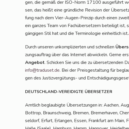
gen, die gemäß der ISO-Norm 17100 aus­ge­führt wer­
sen, das heißt eine gründ­li­che Revi­si­on der Über­set
fung nach dem Vier-Augen-Prin­zip durch einen zwei­ten
ein gan­zes Team von Fach­über­set­zern betei­ligt ist, s
gän­gi­gen Stil hat und die Ter­mi­no­lo­gie ein­heit­lich ist.
Durch unse­ren unkom­pli­zier­ten und schnel­len
Über­s
zungs­auf­trag über das Inter­net abwi­ckeln. Ger­ne ers
Ange­bot
. Schi­cken Sie uns die zu über­set­zen­den 
info@traduset.de
. Bei der Preis­ge­stal­tung für begla
gen des Jus­tiz­ver­gü­tungs- und Ent­schä­di­gungs­ge­se
DEUTSCHLAND-VEREIDIGTE
ÜBERSETZER
Amt­lich beglau­big­te Über­set­zun­gen in: Aachen, Augs
Bot­trop, Braun­schweig, Bre­men, Bre­mer­ha­ven, Chem
sel­dorf, Erfurt, Erlan­gen, Essen, Frank­furt am Main, F
Hal­le (Saa­le), Ham­burg, Hamm, Han­no­ver, Hei­del­berg