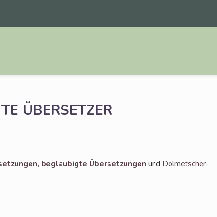
GTE
ÜBERSETZER
set­zun­gen,
beglau­big­te Über­set­zun­gen
und
Dol­met­scher­