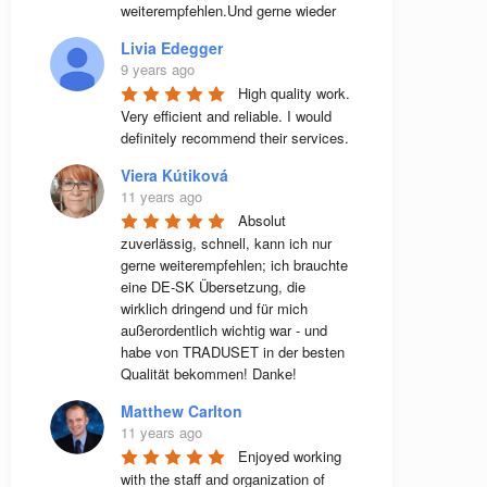
weiterempfehlen.Und gerne wieder
Livia Edegger
9 years ago
High quality work. 
Very efficient and reliable. I would 
definitely recommend their services.
Viera Kútiková
11 years ago
Absolut 
zuverlässig, schnell, kann ich nur 
gerne weiterempfehlen; ich brauchte 
eine DE-SK Übersetzung, die 
wirklich dringend und für mich 
außerordentlich wichtig war - und 
habe von TRADUSET in der besten 
Qualität bekommen! Danke!
Matthew Carlton
11 years ago
Enjoyed working 
with the staff and organization of 