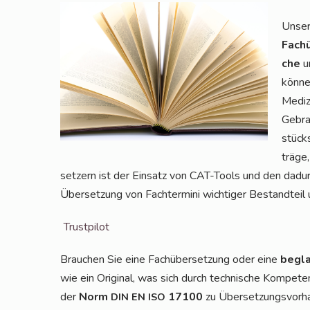
Unser 
Fach­
che
um
kön­ne
Medi­z
Gebrau
stücks
trä­ge
set­zern ist der Ein­satz von CAT-Tools und den dadurch
Über­set­zung von Fach­ter­mi­ni wich­ti­ger Bestand­t
Trust­pi­lot
Brau­chen Sie eine Fach­über­set­zung oder eine
begla
wie ein Ori­gi­nal, was sich durch tech­ni­sche Kom­pe­t
der
Norm
17100
zu Über­set­zungs­vor­ha
DIN
EN
ISO