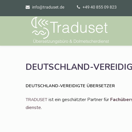
info@traduset.de
+49 40 855 09 823
DEUTSCHLAND-VEREIDI
DEUTSCHLAND-VEREIDIGTE
ÜBERSETZER
ist ein geschätz­ter Part­ner für
Fach­über­
TRADUSET
diens­te
.