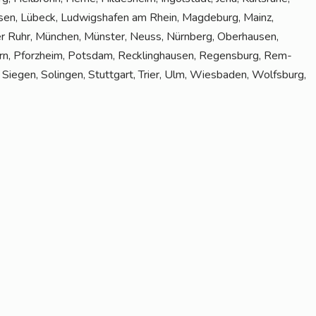
ku­sen, Lübeck, Lud­wigs­ha­fen am Rhein, Mag­de­burg, Mainz,
 Ruhr, Mün­chen, Müns­ter, Neuss, Nürn­berg, Ober­hau­sen,
n, Pforz­heim, Pots­dam, Reck­ling­hau­sen, Regens­burg, Rem­
r, Sie­gen, Solin­gen, Stutt­gart, Trier, Ulm, Wies­ba­den, Wolfs­burg,