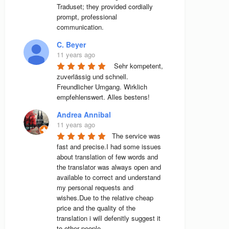
Traduset; they provided cordially 
prompt, professional 
communication.
C. Beyer
11 years ago
 Sehr kompetent, 
zuverlässig und schnell. 
Freundlicher Umgang. Wirklich 
empfehlenswert. Alles bestens! 
Andrea Annibal
11 years ago
The service was 
fast and precise.I had some issues 
about translation of few words and 
the translator was always open and 
available to correct and understand 
my personal requests and 
wishes.Due to the relative cheap 
price and the quality of the 
translation i will defenitly suggest it 
to other people.