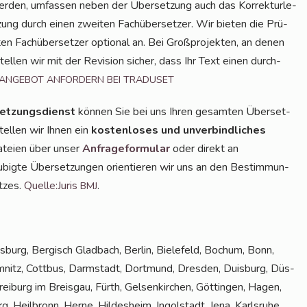
den, umfas­sen neben der Über­set­zung auch das Kor­rek­tur­le­
­zung durch einen zwei­ten Fach­über­set­zer. Wir bie­ten die Prü­
 Fach­über­set­zer optio­nal an. Bei Groß­pro­jek­ten, an denen
tel­len wir mit der Revi­si­on sicher, dass Ihr Text einen durch­
ANGEBOT
ANFORDERN
BEI
TRADUSET
et­zungs­dienst
kön­nen Sie bei uns Ihren gesam­ten Über­set­
tel­len wir Ihnen ein
kos­ten­lo­ses und unver­bind­li­ches
Datei­en über unser
Anfra­ge­for­mu­lar
oder direkt an
u­big­te Über­set­zun­gen ori­en­tie­ren wir uns an den Bestim­mun­
t­zes.
Quelle:Juris
.
BMJ
­burg, Ber­gisch Glad­bach, Ber­lin, Bie­le­feld, Bochum, Bonn,
­nitz, Cott­bus, Darm­stadt, Dort­mund, Dres­den, Duis­burg, Düs­
rei­burg im Breis­gau, Fürth, Gel­sen­kir­chen, Göt­tin­gen, Hagen,
, Heil­bronn, Her­ne, Hil­des­heim, Ingol­stadt, Jena, Karls­ru­he,