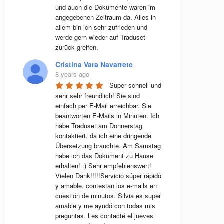
und auch die Dokumente waren im 
angegebenen Zeitraum da. Alles in 
allem bin ich sehr zufrieden und 
werde gern wieder auf Traduset 
zurück greifen.
Cristina Vara Navarrete
8 years ago
Super schnell und 
sehr sehr freundlich! Sie sind 
einfach per E-Mail erreichbar. Sie 
beantworten E-Mails in Minuten. Ich 
habe Traduset am Donnerstag 
kontaktiert, da ich eine dringende 
Übersetzung brauchte. Am Samstag 
habe ich das Dokument zu Hause 
erhalten! :) Sehr empfehlenswert! 
Vielen Dank!!!!!Servicio súper rápido 
y amable, contestan los e-mails en 
cuestión de minutos. Silvia es super 
amable y me ayudó con todas mis 
preguntas. Les contacté el jueves 