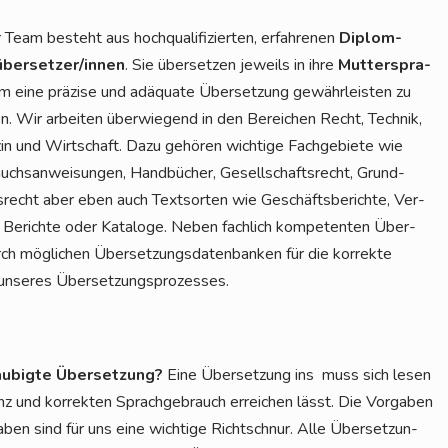
Team besteht aus hoch­qua­li­fi­zier­ten, erfah­re­nen
Diplom-
über­set­zer/in­nen
. Sie über­set­zen jeweils in ihre
Mut­ter­spra­
 eine prä­zi­se und adäqua­te Über­set­zung gewähr­leis­ten zu
n. Wir arbei­ten über­wie­gend in den Berei­chen Recht, Tech­nik,
in und Wirt­schaft. Dazu gehö­ren wich­ti­ge Fach­ge­bie­te wie
chs­an­wei­sun­gen, Hand­bü­cher, Gesell­schafts­recht, Grund­
­recht aber eben auch Text­sor­ten wie Geschäfts­be­rich­te, Ver­
, Berich­te oder Kata­lo­ge. Neben fach­lich kom­pe­ten­ten Über­
 mög­li­chen Über­set­zungs­da­ten­ban­ken für die kor­rek­te
eil unse­res Übersetzungsprozesses.
u­big­te Über­set­zung?
Eine Über­set­zung ins muss sich lesen
enz und kor­rek­ten Sprach­ge­brauch errei­chen lässt. Die Vor­ga­ben
­ben sind für uns eine wich­ti­ge Richt­schnur. Alle Über­set­zun­