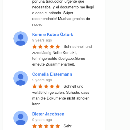
por una traducción urgente que 
necesitaba, y el documento me llegó 
a casa el sábado. Súper 
recomendable! Muchas gracias de 
nuevo!
Kerime Kübra Öztürk
9 years ago
Sehr schnell und 
zuverlässig.Nette Kontakt, 
termingerechte übergabe.Gerne 
erneute Zusammenarbeit.
Cornelia Elstermann
9 years ago
Schnell und 
verläßlich gelaufen. Schade, dass 
man die Dokumente nicht abholen 
kann.
Dieter Jacobsen
9 years ago
Sehr 