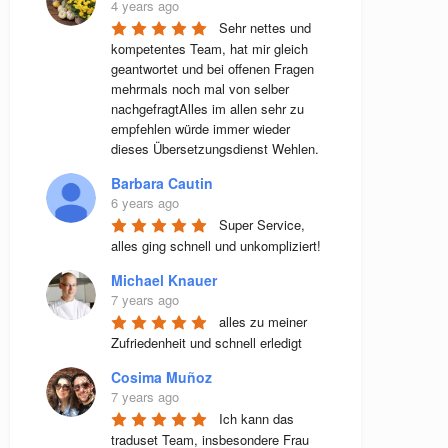
4 years ago
Sehr nettes und 
kompetentes Team, hat mir gleich 
geantwortet und bei offenen Fragen 
mehrmals noch mal von selber 
nachgefragtAlles im allen sehr zu 
empfehlen würde immer wieder 
dieses Übersetzungsdienst Wehlen.
Barbara Cautin
6 years ago
Super Service, 
alles ging schnell und unkompliziert!
Michael Knauer
7 years ago
alles zu meiner 
Zufriedenheit und schnell erledigt
Cosima Muñoz
7 years ago
Ich kann das 
traduset Team, insbesondere Frau 