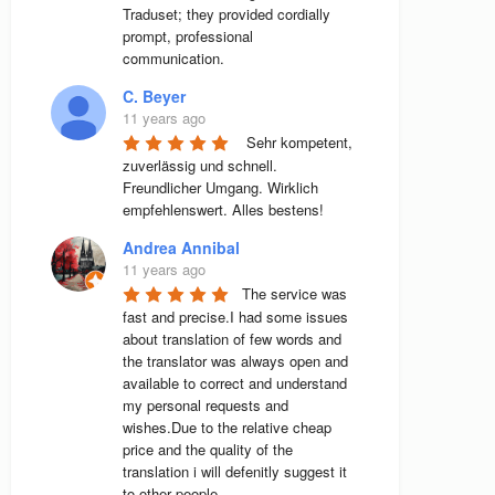
Traduset; they provided cordially 
prompt, professional 
communication.
C. Beyer
11 years ago
 Sehr kompetent, 
zuverlässig und schnell. 
Freundlicher Umgang. Wirklich 
empfehlenswert. Alles bestens! 
Andrea Annibal
11 years ago
The service was 
fast and precise.I had some issues 
about translation of few words and 
the translator was always open and 
available to correct and understand 
my personal requests and 
wishes.Due to the relative cheap 
price and the quality of the 
translation i will defenitly suggest it 
to other people.