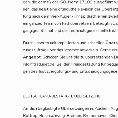
gen, die gemäß der ISO-Norm 17100 aus­ge­führt wer­
sen, das heißt eine gründ­li­che Revi­si­on der Über­set
fung nach dem Vier-Augen-Prin­zip durch einen zwei­ten
ein gan­zes Team von Fach­über­set­zern betei­ligt ist, s
gän­gi­gen Stil hat und die Ter­mi­no­lo­gie ein­heit­lich ist.
Durch unse­ren unkom­pli­zier­ten und schnel­len
Über­s
zungs­auf­trag über das Inter­net abwi­ckeln. Ger­ne ers
Ange­bot
. Schi­cken Sie uns die zu über­set­zen­den 
info@traduset.de
. Bei der Preis­ge­stal­tung für begla
gen des Jus­tiz­ver­gü­tungs- und Ent­schä­di­gungs­ge­se
DEUTSCHLAND-BESTÄTIGTE
ÜBERSETZUNG
Amt­lich beglau­big­te Über­set­zun­gen in: Aachen, Augs
Bot­trop, Braun­schweig, Bre­men, Bre­mer­ha­ven, Chem