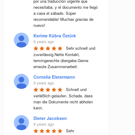
por una traducción urgente que 
necesitaba, y el documento me llegó 
a casa el sábado. Súper 
recomendable! Muchas gracias de 
nuevo!
Kerime Kübra Öztürk
9 years ago
Sehr schnell und 
zuverlässig.Nette Kontakt, 
termingerechte übergabe.Gerne 
erneute Zusammenarbeit.
Cornelia Elstermann
9 years ago
Schnell und 
verläßlich gelaufen. Schade, dass 
man die Dokumente nicht abholen 
kann.
Dieter Jacobsen
9 years ago
Sehr 