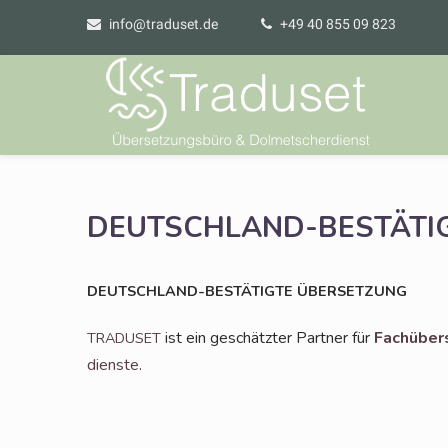
info@traduset.de
+49 40 855 09 823
DEUTSCHLAND-BESTÄTI
DEUTSCHLAND-BESTÄTIGTE
ÜBERSETZUNG
ist ein geschätz­ter Part­ner für
Fach­über­
TRADUSET
diens­te
.