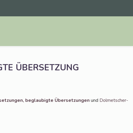
GTE
ÜBERSETZUNG
set­zun­gen,
beglau­big­te Über­set­zun­gen
und
Dol­met­scher­