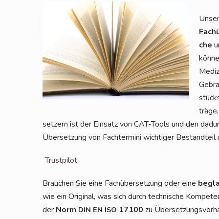
Unser 
Fach­
che
um
kön­ne
Medi­z
Gebrau
stücks
trä­ge
set­zern ist der Ein­satz von CAT-Tools und den dadurch
Über­set­zung von Fach­ter­mi­ni wich­ti­ger Bestand­t
Trust­pi­lot
Brau­chen Sie eine Fach­über­set­zung oder eine
begla
wie ein Ori­gi­nal, was sich durch tech­ni­sche Kom­pe­t
der
Norm
17100
zu Über­set­zungs­vor­ha
DIN
EN
ISO