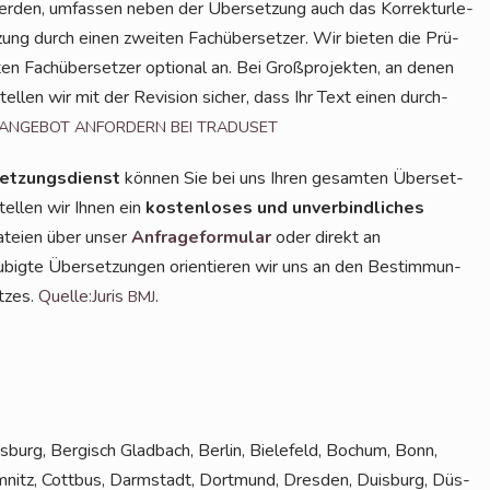
den, umfas­sen neben der Über­set­zung auch das Kor­rek­tur­le­
­zung durch einen zwei­ten Fach­über­set­zer. Wir bie­ten die Prü­
 Fach­über­set­zer optio­nal an. Bei Groß­pro­jek­ten, an denen
tel­len wir mit der Revi­si­on sicher, dass Ihr Text einen durch­
ANGEBOT
ANFORDERN
BEI
TRADUSET
et­zungs­dienst
kön­nen Sie bei uns Ihren gesam­ten Über­set­
tel­len wir Ihnen ein
kos­ten­lo­ses und unver­bind­li­ches
Datei­en über unser
Anfra­ge­for­mu­lar
oder direkt an
u­big­te Über­set­zun­gen ori­en­tie­ren wir uns an den Bestim­mun­
t­zes.
Quelle:Juris
.
BMJ
­burg, Ber­gisch Glad­bach, Ber­lin, Bie­le­feld, Bochum, Bonn,
­nitz, Cott­bus, Darm­stadt, Dort­mund, Dres­den, Duis­burg, Düs­