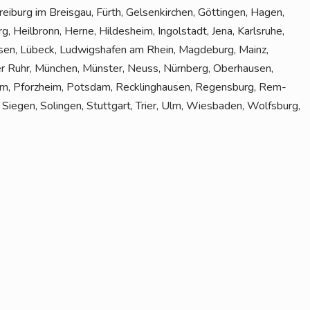
rei­burg im Breis­gau, Fürth, Gel­sen­kir­chen, Göt­tin­gen, Hagen,
, Heil­bronn, Her­ne, Hil­des­heim, Ingol­stadt, Jena, Karls­ru­he,
ku­sen, Lübeck, Lud­wigs­ha­fen am Rhein, Mag­de­burg, Mainz,
 Ruhr, Mün­chen, Müns­ter, Neuss, Nürn­berg, Ober­hau­sen,
n, Pforz­heim, Pots­dam, Reck­ling­hau­sen, Regens­burg, Rem­
r, Sie­gen, Solin­gen, Stutt­gart, Trier, Ulm, Wies­ba­den, Wolfs­burg,