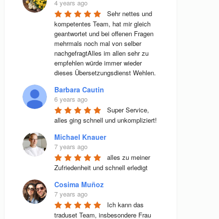
4 years ago
Sehr nettes und 
kompetentes Team, hat mir gleich 
geantwortet und bei offenen Fragen 
mehrmals noch mal von selber 
nachgefragtAlles im allen sehr zu 
empfehlen würde immer wieder 
dieses Übersetzungsdienst Wehlen.
Barbara Cautin
6 years ago
Super Service, 
alles ging schnell und unkompliziert!
Michael Knauer
7 years ago
alles zu meiner 
Zufriedenheit und schnell erledigt
Cosima Muñoz
7 years ago
Ich kann das 
traduset Team, insbesondere Frau 