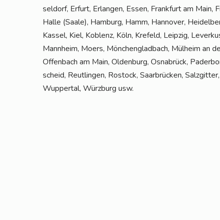
sel­dorf, Erfurt, Erlan­gen, Essen, Frank­furt am Main, F
Hal­le (Saa­le), Ham­burg, Hamm, Han­no­ver, Hei­del­berg
Kas­sel, Kiel, Koblenz, Köln, Kre­feld, Leip­zig, Lever­
Mann­heim, Moers, Mön­chen­glad­bach, Mül­heim an der
Offen­bach am Main, Olden­burg, Osna­brück, Pader­bor
scheid, Reut­lin­gen, Ros­tock, Saar­brü­cken, Salz­git­te
Wup­per­tal, Würz­burg usw.