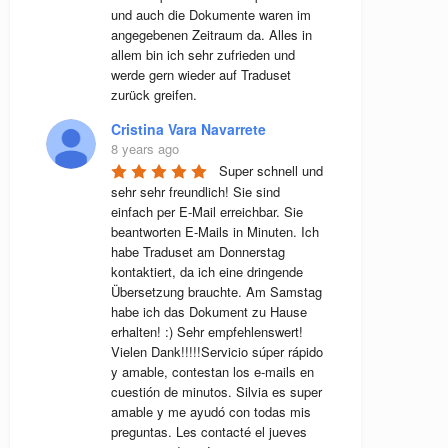
und auch die Dokumente waren im 
angegebenen Zeitraum da. Alles in 
allem bin ich sehr zufrieden und 
werde gern wieder auf Traduset 
zurück greifen.
Cristina Vara Navarrete
8 years ago
Super schnell und 
sehr sehr freundlich! Sie sind 
einfach per E-Mail erreichbar. Sie 
beantworten E-Mails in Minuten. Ich 
habe Traduset am Donnerstag 
kontaktiert, da ich eine dringende 
Übersetzung brauchte. Am Samstag 
habe ich das Dokument zu Hause 
erhalten! :) Sehr empfehlenswert! 
Vielen Dank!!!!!Servicio súper rápido 
y amable, contestan los e-mails en 
cuestión de minutos. Silvia es super 
amable y me ayudó con todas mis 
preguntas. Les contacté el jueves 