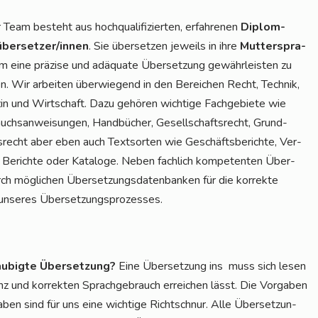
Team besteht aus hoch­qua­li­fi­zier­ten, erfah­re­nen
Diplom-
über­set­zer/in­nen
. Sie über­set­zen jeweils in ihre
Mut­ter­spra­
 eine prä­zi­se und adäqua­te Über­set­zung gewähr­leis­ten zu
n. Wir arbei­ten über­wie­gend in den Berei­chen Recht, Tech­nik,
in und Wirt­schaft. Dazu gehö­ren wich­ti­ge Fach­ge­bie­te wie
chs­an­wei­sun­gen, Hand­bü­cher, Gesell­schafts­recht, Grund­
­recht aber eben auch Text­sor­ten wie Geschäfts­be­rich­te, Ver­
, Berich­te oder Kata­lo­ge. Neben fach­lich kom­pe­ten­ten Über­
 mög­li­chen Über­set­zungs­da­ten­ban­ken für die kor­rek­te
eil unse­res Übersetzungsprozesses.
u­big­te Über­set­zung?
Eine Über­set­zung ins muss sich lesen
enz und kor­rek­ten Sprach­ge­brauch errei­chen lässt. Die Vor­ga­ben
­ben sind für uns eine wich­ti­ge Richt­schnur. Alle Über­set­zun­