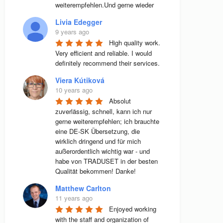
weiterempfehlen.Und gerne wieder
Livia Edegger
9 years ago
High quality work. 
Very efficient and reliable. I would 
definitely recommend their services.
Viera Kútiková
10 years ago
Absolut 
zuverlässig, schnell, kann ich nur 
gerne weiterempfehlen; ich brauchte 
eine DE-SK Übersetzung, die 
wirklich dringend und für mich 
außerordentlich wichtig war - und 
habe von TRADUSET in der besten 
Qualität bekommen! Danke!
Matthew Carlton
11 years ago
Enjoyed working 
with the staff and organization of 