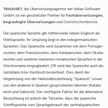
, die Über­set­zungs­agen­tur der Isblau Soft­ware
TRADUSET
GmbH, ist ein geschätz­ter Part­ner für
Fach­über­set­zun­gen,
beglau­big­te Über­set­zun­gen
und
Dol­met­scher­diens­te
.
Die spa­ni­sche Spra­che gilt mitt­ler­wei­le neben Eng­lisch als
Welt­spra­che. Ihr Ursprung liegt in den indo­ger­ma­ni­schen
Spra­chen. Das Spa­ni­sche wird zusam­men mit dem Por­tu­gie­
si­schen, dem Fran­zö­si­schen, dem Kata­la­ni­schen, dem Okzita­
ni­schen und wei­te­ren klei­ne­ren roma­ni­schen Spra­chen in die
West­ro­ma­nia ein­ge­glie­dert. Oft wird das Spa­ni­sche auch als
cas­tel­lano bzw. Kas­ti­lisch bezeich­net. Dies dient der
Abgren­zung von der Natio­nal­be­zeich­nung “Spa­nisch” sowie
von den ande­ren in Spa­ni­en gespro­che­nen Idio­men (Kata­la­
nisch und Gali­cisch). Der wich­tigs­te Fak­tor für die alter­na­ti­ve
Bezeich­nung ist jedoch die Tat­sa­che, dass die spa­ni­sche
Schrift­spra­che vom Sprach­ge­brauch der zen­tral­spa­ni­schen