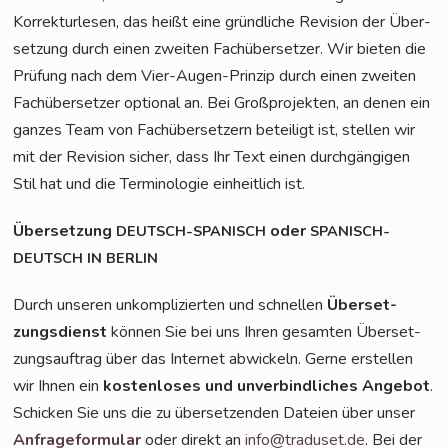
Kor­rek­tur­le­sen, das heißt eine gründ­li­che Revi­si­on der Über­
set­zung durch einen zwei­ten Fach­über­set­zer. Wir bie­ten die
Prü­fung nach dem Vier-Augen-Prin­zip durch einen zwei­ten
Fach­über­set­zer optio­nal an. Bei Groß­pro­jek­ten, an denen ein
gan­zes Team von Fach­über­set­zern betei­ligt ist, stel­len wir
mit der Revi­si­on sicher, dass Ihr Text einen durch­gän­gi­gen
Stil hat und die Ter­mi­no­lo­gie ein­heit­lich ist.
Über­set­zung
oder
DEUTSCH-SPANISCH
SPANISCH-
DEUTSCH
IN
BERLIN
Durch unse­ren unkom­pli­zier­ten und schnel­len
Über­set­
zungs­dienst
kön­nen Sie bei uns Ihren gesam­ten Über­set­
zungs­auf­trag über das Inter­net abwi­ckeln. Ger­ne erstel­len
wir Ihnen ein
kos­ten­lo­ses und unver­bind­li­ches Ange­bot
.
Schi­cken Sie uns die zu über­set­zen­den Datei­en über unser
Anfra­ge­for­mu­lar
oder direkt an
info@traduset.de
. Bei der