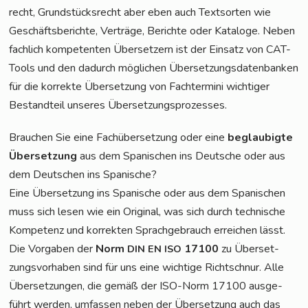
recht, Grund­stücks­recht aber eben auch Text­sor­ten wie
Geschäfts­be­rich­te, Ver­trä­ge, Berich­te oder Kata­lo­ge. Neben
fach­lich kom­pe­ten­ten Über­set­zern ist der Ein­satz von CAT-
Tools und den dadurch mög­li­chen Über­set­zungs­da­ten­ban­ken
für die kor­rek­te Über­set­zung von Fach­ter­mi­ni wich­ti­ger
Bestand­teil unse­res Übersetzungsprozesses.
Brau­chen Sie eine Fach­über­set­zung oder eine
beglau­big­te
Über­set­zung
aus dem Spa­ni­schen ins Deut­sche oder aus
dem Deut­schen ins Spanische?
Eine Über­set­zung ins Spa­ni­sche oder aus dem Spa­ni­schen
muss sich lesen wie ein Ori­gi­nal, was sich durch tech­ni­sche
Kom­pe­tenz und kor­rek­ten Sprach­ge­brauch errei­chen lässt.
Die Vor­ga­ben der
Norm
17100
zu Über­set­
DIN
EN
ISO
zungs­vor­ha­ben sind für uns eine wich­ti­ge Richt­schnur. Alle
Über­set­zun­gen, die gemäß der ISO-Norm 17100 aus­ge­
führt wer­den, umfas­sen neben der Über­set­zung auch das