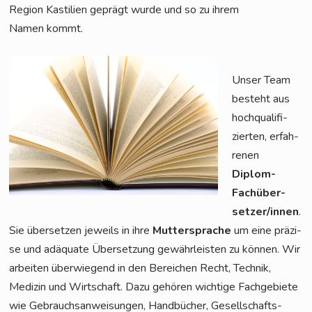
Regi­on Kas­ti­li­en geprägt wur­de und so zu ihrem
Namen kommt.
Unser Team
besteht aus
hoch­qua­li­fi­
zier­ten, erfah­
re­nen
Diplom-
Fach­über­
set­zer/in­nen
.
Sie über­set­zen jeweils in ihre
Mut­ter­spra­che
um eine prä­zi­
se und adäqua­te Über­set­zung gewähr­leis­ten zu kön­nen. Wir
arbei­ten über­wie­gend in den Berei­chen Recht, Tech­nik,
Medi­zin und Wirt­schaft. Dazu gehö­ren wich­ti­ge Fach­ge­bie­te
wie Gebrauchs­an­wei­sun­gen, Hand­bü­cher, Gesell­schafts­