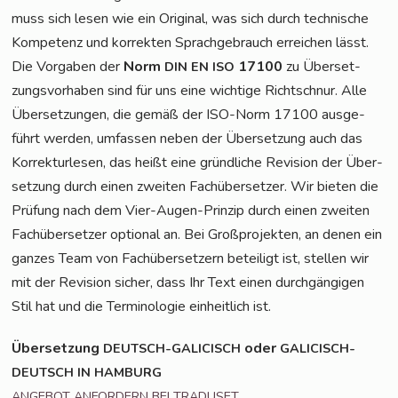
muss sich lesen wie ein Ori­gi­nal, was sich durch tech­ni­sche
Kom­pe­tenz und kor­rek­ten Sprach­ge­brauch errei­chen lässt.
Die Vor­ga­ben der
Norm
17100
zu Über­set­
DIN
EN
ISO
zungs­vor­ha­ben sind für uns eine wich­ti­ge Richt­schnur. Alle
Über­set­zun­gen, die gemäß der ISO-Norm 17100 aus­ge­
führt wer­den, umfas­sen neben der Über­set­zung auch das
Kor­rek­tur­le­sen, das heißt eine gründ­li­che Revi­si­on der Über­
set­zung durch einen zwei­ten Fach­über­set­zer. Wir bie­ten die
Prü­fung nach dem Vier-Augen-Prin­zip durch einen zwei­ten
Fach­über­set­zer optio­nal an. Bei Groß­pro­jek­ten, an denen ein
gan­zes Team von Fach­über­set­zern betei­ligt ist, stel­len wir
mit der Revi­si­on sicher, dass Ihr Text einen durch­gän­gi­gen
Stil hat und die Ter­mi­no­lo­gie ein­heit­lich ist.
Über­set­zung
oder
DEUTSCH-GALICISCH
GALICISCH-
DEUTSCH
IN
HAMBURG
ANGEBOT
ANFORDERN
BEI
TRADUSET