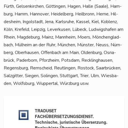
Fürth, Gel­sen­kir­chen, Göt­tin­gen, Hagen, Hal­le (Saa­le), Ham­
burg, Hamm, Han­no­ver, Hei­del­berg, Heil­bronn, Her­ne, Hil­
des­heim, Ingol­stadt, Jena, Karls­ru­he, Kas­sel, Kiel, Koblenz,
Köln, Kre­feld, Leip­zig, Lever­ku­sen, Lübeck, Lud­wigs­ha­fen am
Rhein, Mag­de­burg, Mainz, Mann­heim, Moers, Mön­chen­glad­
bach, Mül­heim an der Ruhr, Mün­chen, Müns­ter, Neuss, Nürn­
berg, Ober­hau­sen, Offen­bach am Main, Olden­burg, Osna­
brück, Pader­born, Pforz­heim, Pots­dam, Reck­ling­hau­sen,
Regens­burg, Rem­scheid, Reut­lin­gen, Ros­tock, Saar­brü­cken,
Salz­git­ter, Sie­gen, Solin­gen, Stutt­gart, Trier, Ulm, Wies­ba­
den, Wolfs­burg, Wup­per­tal, Würz­burg usw.
TRADUSET
FACHÜBERSETZUNGSDIENST.
Technische, juristische Übersetzung.
Beglaubigte Übersetzungen,