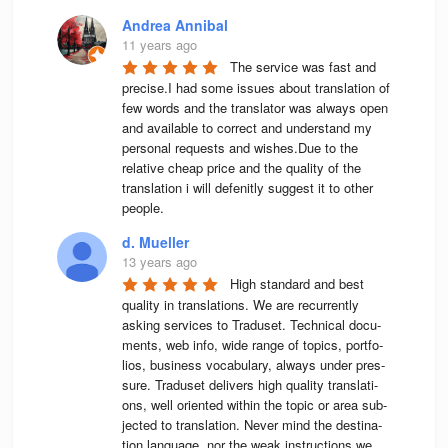
Andrea Annibal
11 years ago
The service was fast and 
precise.I had some issues about translation of 
few words and the translator was always open 
and available to correct and understand my 
personal requests and wishes.Due to the 
relative cheap price and the quality of the 
translation i will defenitly suggest it to other 
people.
d. Mueller
13 years ago
High stan­dard and best 
qua­lity in trans­la­ti­ons. We are recur­rently 
asking ser­vices to Tra­du­set. Tech­ni­cal docu­
ments, web info, wide range of topics, port­fo­
lios, busi­ness voca­bu­lary, always under pres­
sure. Tra­du­set deli­vers high qua­lity trans­la­ti­
ons, well ori­en­ted wit­hin the topic or area sub­
jec­ted to trans­la­tion. Never mind the desti­na­
tion lan­guage, nor the weak instruc­tions we 