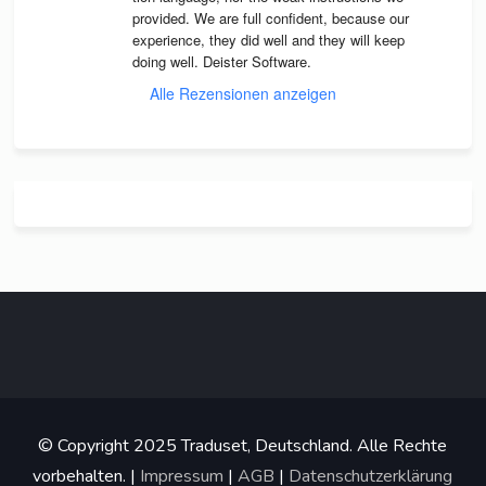
pro­vi­ded. We are full con­fi­dent, because our 
expe­ri­ence, they did well and they will keep 
doing well. Deis­ter Software.
Alle Rezensionen anzeigen
© Copyright 2025 Traduset, Deutschland. Alle Rechte
vorbehalten. |
Impressum
|
AGB
|
Datenschutzerklärung