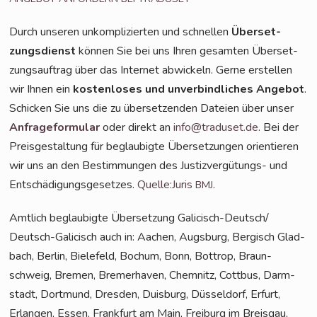
Durch unse­ren unkom­pli­zier­ten und schnel­len
Über­set­
zungs­dienst
kön­nen Sie bei uns Ihren gesam­ten Über­set­
zungs­auf­trag über das Inter­net abwi­ckeln. Ger­ne erstel­len
wir Ihnen ein
kos­ten­lo­ses und unver­bind­li­ches Ange­bot
.
Schi­cken Sie uns die zu über­set­zen­den Datei­en über unser
Anfra­ge­for­mu­lar
oder direkt an
info@traduset.de
. Bei der
Preis­ge­stal­tung für beglau­big­te Über­set­zun­gen ori­en­tie­ren
wir uns an den Bestim­mun­gen des Jus­tiz­ver­gü­tungs- und
Ent­schä­di­gungs­ge­set­zes.
Quelle:Juris
.
BMJ
Amt­lich beglau­big­te Über­set­zung Gali­cisch-Deut­sch/
Deutsch-Gali­cisch auch in: Aachen, Augs­burg, Ber­gisch Glad­
bach, Ber­lin, Bie­le­feld, Bochum, Bonn, Bot­trop, Braun­
schweig, Bre­men, Bre­mer­ha­ven, Chem­nitz, Cott­bus, Darm­
stadt, Dort­mund, Dres­den, Duis­burg, Düs­sel­dorf, Erfurt,
Erlan­gen, Essen, Frank­furt am Main, Frei­burg im Breis­gau,