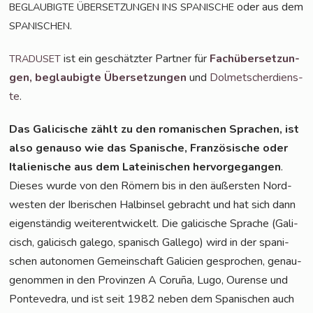
oder aus dem
BEGLAUBIGTE
ÜBERSETZUNGEN
INS
SPANISCHE
.
SPANISCHEN
ist ein geschätz­ter Part­ner für
Fach­über­set­zun­
TRADUSET
gen,
beglau­big­te Über­set­zun­gen
und
Dol­met­scher­diens­
te
.
Das Gali­cische zählt zu den roma­ni­schen Spra­chen, ist
also genau­so wie das Spa­ni­sche, Fran­zö­si­sche oder
Ita­lie­ni­sche aus dem Latei­ni­schen her­vor­ge­gan­gen
.
Die­ses wur­de von den Römern bis in den äußers­ten Nord­
wes­ten der Ibe­ri­schen Halb­in­sel gebracht und hat sich dann
eigen­stän­dig wei­ter­ent­wi­ckelt. Die gali­cische Spra­che (Gali­
cisch, gali­cisch gale­go, spa­nisch Gal­le­go) wird in der spa­ni­
schen auto­no­men Gemein­schaft Gali­ci­en gespro­chen, genau­
ge­nom­men in den Pro­vin­zen A Coru­ña, Lugo, Ouren­se und
Pon­te­ve­dra, und ist seit 1982 neben dem Spa­ni­schen auch