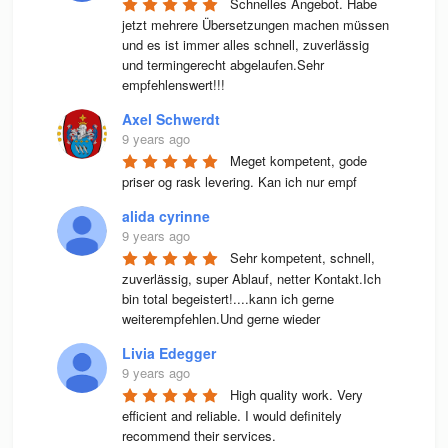
Schnelles Angebot. Habe 
jetzt mehrere Übersetzungen machen müssen 
und es ist immer alles schnell, zuverlässig 
und termingerecht abgelaufen.Sehr 
empfehlenswert!!!
Axel Schwerdt
9 years ago
Meget kompetent, gode 
priser og rask levering. Kan ich nur empf
alida cyrinne
9 years ago
Sehr kompetent, schnell, 
zuverlässig, super Ablauf, netter Kontakt.Ich 
bin total begeistert!....kann ich gerne 
weiterempfehlen.Und gerne wieder
Livia Edegger
9 years ago
High quality work. Very 
efficient and reliable. I would definitely 
recommend their services.