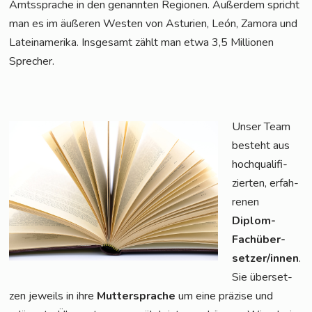
Amts­spra­che in den genann­ten Regio­nen. Außer­dem spricht
man es im äuße­ren Wes­ten von Astu­ri­en, León, Zamo­ra und
Latein­ame­ri­ka. Ins­ge­samt zählt man etwa 3,5 Mil­lio­nen
Sprecher.
Unser Team
besteht aus
hoch­qua­li­fi­
zier­ten, erfah­
re­nen
Diplom-
Fach­über­
set­zer/in­nen
.
Sie über­set­
zen jeweils in ihre
Mut­ter­spra­che
um eine prä­zi­se und