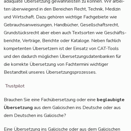
adäqua­te Über­set­zung gewähr­leis­ten zu kön­nen. Wir arbei­
ten über­wie­gend in den Berei­chen Recht, Tech­nik, Medi­zin
und Wirt­schaft. Dazu gehö­ren wich­ti­ge Fach­ge­bie­te wie
Gebrauchs­an­wei­sun­gen, Hand­bü­cher, Gesell­schafts­recht,
Grund­stücks­recht aber eben auch Text­sor­ten wie Geschäfts­
be­rich­te, Ver­trä­ge, Berich­te oder Kata­lo­ge. Neben fach­lich
kom­pe­ten­ten Über­set­zern ist der Ein­satz von CAT-Tools
und den dadurch mög­li­chen Über­set­zungs­da­ten­ban­ken für
die kor­rek­te Über­set­zung von Fach­ter­mi­ni wich­ti­ger
Bestand­teil unse­res Übersetzungsprozesses.
Trust­pi­lot
Brau­chen Sie eine Fach­über­set­zung oder eine
beglau­big­te
Über­set­zung
aus dem Gali­cis­chen ins Deut­sche oder aus
dem Deut­schen ins Galicische?
Eine Über­set­zung ins Gali­cische oder aus dem Gali­cis­chen