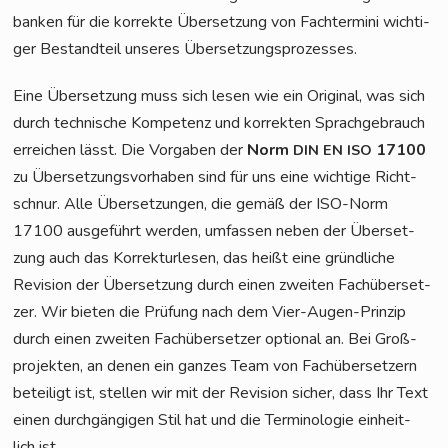
ban­ken für die kor­rek­te Über­set­zung von Fach­ter­mi­ni wich­ti­
ger Bestand­teil unse­res Übersetzungsprozesses.
Eine Über­set­zung muss sich lesen wie ein Ori­gi­nal, was sich
durch tech­ni­sche Kom­pe­tenz und kor­rek­ten Sprach­ge­brauch
errei­chen lässt. Die Vor­ga­ben der
Norm
17100
DIN
EN
ISO
zu Über­set­zungs­vor­ha­ben sind für uns eine wich­ti­ge Richt­
schnur. Alle Über­set­zun­gen, die gemäß der ISO-Norm
17100 aus­ge­führt wer­den, umfas­sen neben der Über­set­
zung auch das Kor­rek­tur­le­sen, das heißt eine gründ­li­che
Revi­si­on der Über­set­zung durch einen zwei­ten Fach­über­set­
zer. Wir bie­ten die Prü­fung nach dem Vier-Augen-Prin­zip
durch einen zwei­ten Fach­über­set­zer optio­nal an. Bei Groß­
pro­jek­ten, an denen ein gan­zes Team von Fach­über­set­zern
betei­ligt ist, stel­len wir mit der Revi­si­on sicher, dass Ihr Text
einen durch­gän­gi­gen Stil hat und die Ter­mi­no­lo­gie ein­heit­
lich ist.