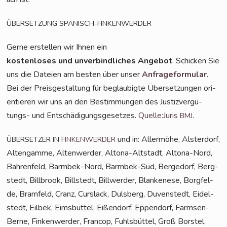
ÜBERSETZUNG
SPANISCH-FINKENWERDER
Ger­ne erstel­len wir Ihnen ein
kos­ten­lo­ses und unver­bind­li­ches Ange­bot
. Schi­cken Sie
uns die Datei­en am bes­ten über unser
Anfra­ge­for­mu­lar
.
Bei der Preis­ge­stal­tung für beglau­big­te Über­set­zun­gen ori­
en­tie­ren wir uns an den Bestim­mun­gen des Jus­tiz­ver­gü­
tungs- und Ent­schä­di­gungs­ge­set­zes.
Quelle:Juris
.
BMJ
und in: Aller­mö­he, Als­ter­dorf,
ÜBERSETZER
IN
FINKENWERDER
Alten­gam­me, Alten­wer­der, Alto­na-Alt­stadt, Alto­na-Nord,
Bah­ren­feld, Barm­bek-Nord, Barm­bek-Süd, Ber­ge­dorf, Berg­
stedt, Bill­brook, Bill­stedt, Bill­wer­der, Blan­ke­ne­se, Borg­fel­
de, Bramfeld, Cranz, Curs­lack, Duls­berg, Duven­stedt, Eidel­
stedt, Eil­bek, Eims­büt­tel, Eißen­dorf, Eppen­dorf, Farm­sen-
Ber­ne, Fin­ken­wer­der, Fran­cop, Fuhls­büt­tel, Groß Bors­tel,