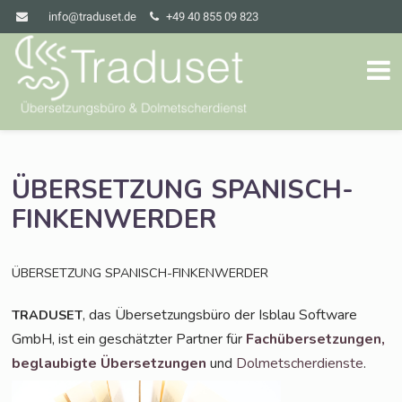
info@traduset.de
+49 40 855 09 823
ÜBERSETZUNG
SPANISCH-
FINKENWERDER
ÜBERSETZUNG
SPANISCH-FINKENWERDER
, das Über­set­zungs­bü­ro der Isblau Soft­ware
TRADUSET
GmbH, ist ein geschätz­ter Part­ner für
Fach­über­set­zun­gen,
beglau­big­te Über­set­zun­gen
und
Dol­met­scher­diens­te
.