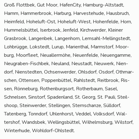
Groß Flott­bek, Gut Moor, Hafen­Ci­ty, Ham­burg-Alt­stadt,
Hamm, Ham­mer­brook, Har­burg, Har­ve­ste­hu­de, Haus­bruch,
Heim­feld, Hohe­luft-Ost, Hohe­luft-West, Hohen­fel­de, Horn,
Hum­mels­büt­tel, Iser­brook, Jen­feld, Kirch­wer­der, Klei­ner
Gras­brook, Lan­gen­bek, Lan­gen­horn, Lem­sahl-Mel­ling­s­tedt,
Loh­brüg­ge, Lok­stedt, Lurup, Mari­en­thal, Marmstorf, Moor­
burg, Moor­fleet, Neu­al­ler­mö­he, Neu­en­fel­de, Neu­en­gam­me,
Neu­gra­ben-Fisch­bek, Neu­land, Neu­stadt, Neu­werk, Nien­
dorf, Nien­sted­ten, Och­sen­wer­der, Ohls­dorf, Osdorf, Oth­mar­
schen, Otten­sen, Pop­pen­büt­tel, Rahl­stedt, Reit­brook, Ris­
sen, Rön­ne­burg, Rothen­burg­sort, Rother­baum, Sasel,
Schnel­sen, Sinstorf, Spa­den­land, St. Georg, St. Pau­li, Steil­
shoop, Stein­wer­der, Stel­lin­gen, Stern­schan­ze, Süll­dorf,
Taten­berg, Tonn­dorf, Uhlen­horst, Ved­del, Volks­dorf, Wal­
ters­hof, Wands­bek, Wel­lings­büt­tel, Wil­helms­burg, Wilstorf,
Win­ter­hu­de, Wohldorf-Ohlstedt.