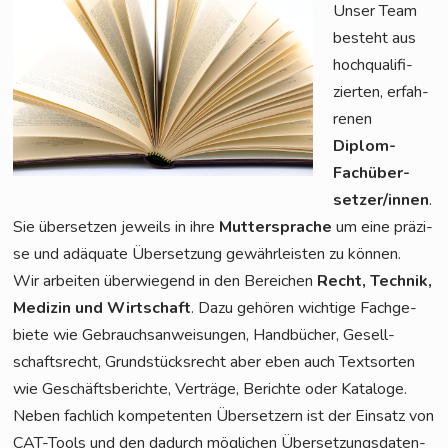
Unser Team
besteht aus
hoch­qua­li­fi­
zier­ten, erfah­
re­nen
Diplom-
Fach­über­
set­zer/in­nen
.
Sie über­set­zen jeweils in ihre
Mut­ter­spra­che
um eine prä­zi­
se und adäqua­te Über­set­zung gewähr­leis­ten zu können.
Wir arbei­ten über­wie­gend in den Berei­chen
Recht, Tech­nik,
Medi­zin und Wirt­schaft
. Dazu gehö­ren wich­ti­ge Fach­ge­
bie­te wie Gebrauchs­an­wei­sun­gen, Hand­bü­cher, Gesell­
schafts­recht, Grund­stücks­recht aber eben auch Text­sor­ten
wie Geschäfts­be­rich­te, Ver­trä­ge, Berich­te oder Kata­lo­ge.
Neben fach­lich kom­pe­ten­ten Über­set­zern ist der Ein­satz von
CAT-Tools und den dadurch mög­li­chen Über­set­zungs­da­ten­